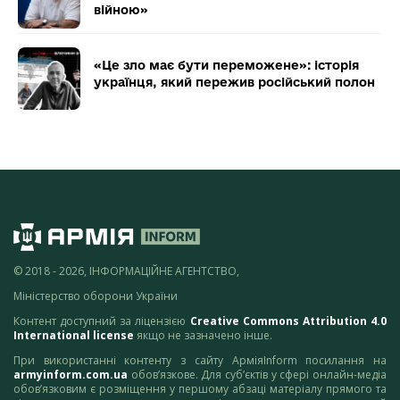
війною»
«Це зло має бути переможене»: історія
українця, який пережив російський полон
© 2018 - 2026, ІНФОРМАЦІЙНЕ АГЕНТСТВО,
Міністерство оборони України
Контент доступний за ліцензією
Creative Commons Attribution 4.0
International license
якщо не зазначено інше.
При використанні контенту з сайту АрміяInform посилання на
armyinform.com.ua
обов’язкове. Для суб’єктів у сфері онлайн-медіа
обов’язковим є розміщення у першому абзаці матеріалу прямого та