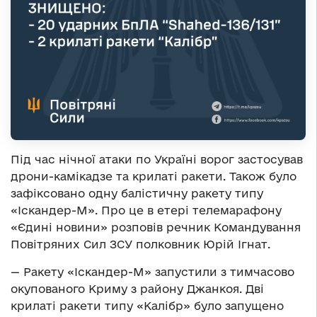
Під час нічної атаки по Україні ворог застосував
дрони-камікадзе та крилаті ракети. Також було
зафіксовано одну балістичну ракету типу
«Іскандер-М». Про це в етері телемарафону
«Єдині новини» розповів речник Командування
Повітряних Сил ЗСУ полковник Юрій Ігнат.
— Ракету «Іскандер-М» запустили з тимчасово
окупованого Криму з району Джанкоя. Дві
крилаті ракети типу «Калібр» було запущено