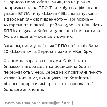
з Чорного моря, обидві знищила на різних
напрямках наша ППО. Також було зафіксовано
ударні БПЛА типу «Шахед-136», які запускали
з двох напрямків: південного — Приморськ-
Ахтарськ, та півночі — район Курська. Більшість
БПЛА атакували Київщину, значна їхня частина
була знищена, — розповів речник.
Загалом, сили української ППО цієї ночі збили
20 «Шахедів» та 2 крилаті ракети «Калібр».
Станом на зараз, за словами Юрія Ігната,
близько півтора десятка російських бортів
перебувають у небі. Серед них повітряні пункти
управління Іл-22, винищувачі та безпілотні
літальні апарати, які працюють вздовж лінії
бойового зіткнення.
ВОРОЖІ ОБСТРІЛИ
ЄДИНІ НОВИНИ
ЮРІЙ ІГНАТ