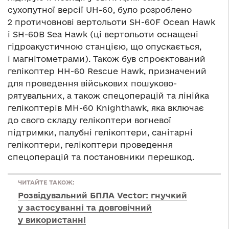
сухопутної версії UH-60, було розроблено
2 протичовнові вертольоти SH-60F Ocean Hawk
і SH-60B Sea Hawk (ці вертольоти оснащені
гідроакустичною станцією, що опускається,
і магнітометрами). Також був спроєктований
гелікоптер HH-60 Rescue Hawk, призначений
для проведення військових пошуково-
рятувальних, а також спецоперацій та лінійка
гелікоптерів MH-60 Knighthawk, яка включає
до свого складу гелікоптери вогневої
підтримки, палубні гелікоптери, санітарні
гелікоптери, гелікоптери проведення
спецоперацій та постановники перешкод.
ЧИТАЙТЕ ТАКОЖ:
Розвідувальний БПЛА Vector: гнучкий
у застосуванні та довговічний
у використанні