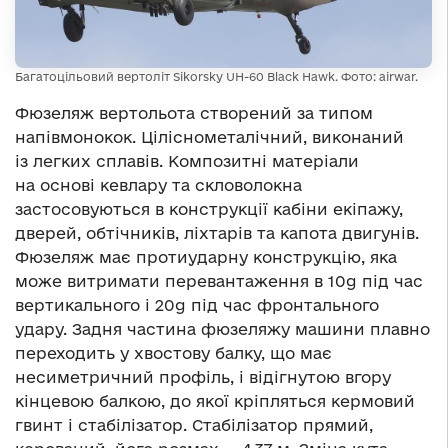
Багатоцільовий вертоліт Sikorsky UH-60 Black Hawk. Фото: airwar.
Фюзеляж вертольота створений за типом
напівмонокок. Ціліснометалічний, виконаний
із легких сплавів. Композитні матеріали
на основі кевлару та скловолокна
застосовуються в конструкції кабіни екіпажу,
дверей, обтічників, ліхтарів та капота двигунів.
Фюзеляж має протиударну конструкцію, яка
може витримати перевантаження в 10g під час
вертикального і 20g під час фронтального
удару. Задня частина фюзеляжу машини плавно
переходить у хвостову балку, що має
несиметричний профіль, і відігнутою вгору
кінцевою балкою, до якої кріпляться кермовий
гвинт і стабілізатор. Стабілізатор прямий,