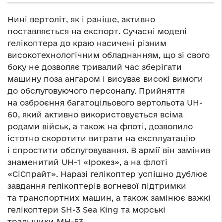
Нині вертоліт, як і раніше, активно
поставляється на експорт. Сучасні моделі
гелікоптера до краю насичені різним
високотехнологічним обладнанням, що зі свого
боку не дозволяє тривалий час зберігати
машину поза ангаром і висуває високі вимоги
до обслуговуючого персоналу. Прийняття
на озброєння багатоцільового вертольота UH-
60, який активно використовується всіма
родами військ, а також на флоті, дозволило
істотно скоротити витрати на експлуатацію
і спростити обслуговування. В армії він замінив
знаменитий UH-1 «Ірокез», а на флоті
«СіСпрайт». Наразі гелікоптер успішно дублює
завдання гелікоптерів вогневої підтримки
та транспортних машин, а також замінює важкі
гелікоптери SH-3 Sea King та морські
тральщики MH-53.