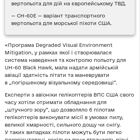
вертольота для дій на європейському ТВД.
— CH-60E — варіант транспортного
вертольота для морської піхоти США.
«Програма Degraded Visual Environment
Mitigation, у рамках якої і створювалася
система наведення та контролю польоту для
UH-60 Black Hawk, мала надати армійській
авіації здатність літати та маневрувати
в „погіршеному візуальному середовищі“.
Експерти з авіоніки гелікоптерів ВПС США свого
часу хотіли отримати обладнання для
„штучного зору“, що дозволяло б пілотам
гелікоптерів виконувати місії в умовах пилу,
великої хмарності, сильного дощу чи снігу.
У таких випадках пілоти можуть бути легко
дезорієнтовані, оскільки вони втрачають різні