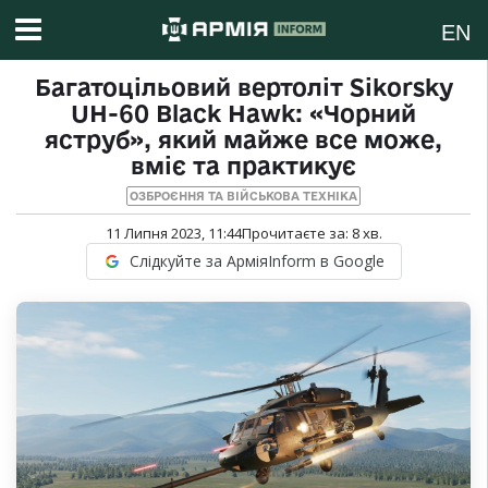
EN
Багатоцільовий вертоліт Sikorsky
UH-60 Black Hawk: «Чорний
яструб», який майже все може,
вміє та практикує
ОЗБРОЄННЯ ТА ВІЙСЬКОВА ТЕХНІКА
11 Липня 2023, 11:44
Прочитаєте за:
8
хв.
Слідкуйте за АрміяInform в Google