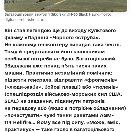
Багатоцільовий вертоліт Sikorsky UH-60 Black Hawk. Фото:
digitalcombatsimulator.
Він став легендою ще до виходу культового
фільму «Падіння
«
Чорного яструба».
Не кожному гелікоптеру випадає така честь.
Тому й представляти його кіношникам
особливої потреби не було. Багатоцільовий.
Збудували вже понад п’ять тисяч таких
машин. Практично незамінний помічник:
підвезти генерала, відправити «фрогменів»
(«люди-жаби», бойові плавці) або «тюленів»
(спецпідрозділ військово-морських сил США,
SEAL) на завдання, підкинути патронів
на передову або (якщо є потрібне обладнання)
«почастувати» чужі танки ракетами AGM-
114 Hellfire… Йому все під силу. «Може, вміє,
практикує» — таке гасло в багатоцільового