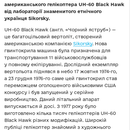
американського гелікоптера UH-60 Black Hawk
від лабораторії знаменитого етнічного
українця Sikorsky.
UH-60 Black Hawk (англ. «Чорний яструб») —
це багатоцільовий вертоліт, створений
американською компанією
Sikorsky
. Нова
гвинтокрила машина була призначена для
транспортування 11 військовослужбовців
у повному екіпіруванні. Дослідний екземпляр
вертольота піднявся в небо 17 жовтня 1974-го,
а 23 грудня 1976-го саме цей гвинтокрил став
переможцем оголошеного військовими США
конкурсу і був запущений у серійне
виробництво. Даний літальний апарат
випускається й досі. З 1977 року було
виготовлено кілька тисяч гелікоптерів UH-60
Black Hawk різних модифікацій. Широкій
публіці гелікоптер знайомий з художнього