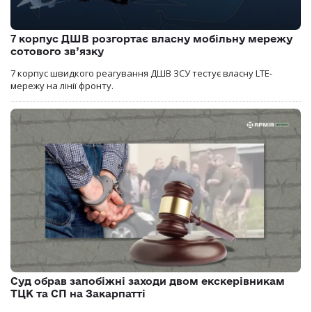
7 корпус ДШВ розгортає власну мобільну мережу
сотового зв’язку
7 корпус швидкого реагування ДШВ ЗСУ тестує власну LTE-
мережу на лінії фронту.
Суд обрав запобіжні заходи двом екскерівникам
ТЦК та СП на Закарпатті