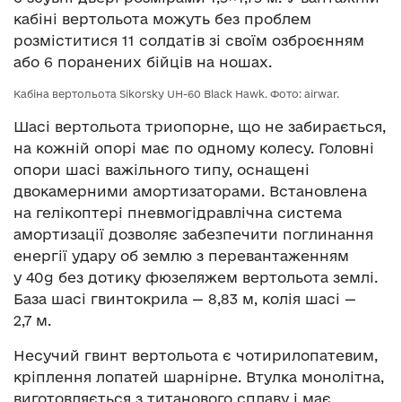
кабіні вертольота можуть без проблем
розміститися 11 солдатів зі своїм озброєнням
або 6 поранених бійців на ношах.
Кабіна вертольота Sikorsky UH-60 Black Hawk. Фото: airwar.
Шасі вертольота триопорне, що не забирається,
на кожній опорі має по одному колесу. Головні
опори шасі важільного типу, оснащені
двокамерними амортизаторами. Встановлена
на гелікоптері пневмогідравлічна система
амортизації дозволяє забезпечити поглинання
енергії удару об землю з перевантаженням
у 40g без дотику фюзеляжем вертольота землі.
База шасі гвинтокрила — 8,83 м, колія шасі —
2,7 м.
Несучий гвинт вертольота є чотирилопатевим,
кріплення лопатей шарнірне. Втулка монолітна,
виготовляється з титанового сплаву і має