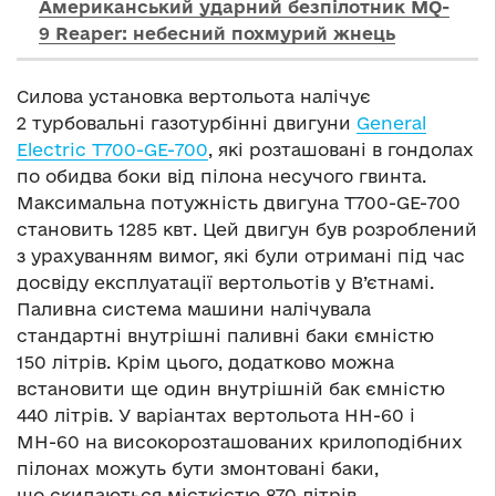
Американський ударний безпілотник MQ-
9 Reaper: небесний похмурий жнець
Силова установка вертольота налічує
2 турбовальні газотурбінні двигуни
General
Electric T700-GE-700
, які розташовані в гондолах
по обидва боки від пілона несучого гвинта.
Максимальна потужність двигуна T700-GE-700
становить 1285 квт. Цей двигун був розроблений
з урахуванням вимог, які були отримані під час
досвіду експлуатації вертольотів у В’єтнамі.
Паливна система машини налічувала
стандартні внутрішні паливні баки ємністю
150 літрів. Крім цього, додатково можна
встановити ще один внутрішній бак ємністю
440 літрів. У варіантах вертольота НН-60 і
МН-60 на високорозташованих крилоподібних
пілонах можуть бути змонтовані баки,
що скидаються місткістю 870 літрів.