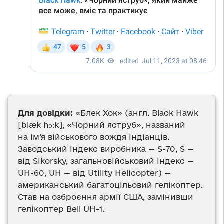
Для довідки:
«Блек Хок» (англ. Black Hawk
[blæk hɔːk], «Чорний яструб», названий
на ім’я військового вождя індіанців.
Заводський індекс виробника — S-70, S —
від Sikorsky, загальновійськовий індекс —
UH-60, UH — від Utility Helicopter) —
американський багатоцільовий гелікоптер.
Став на озброєння армії США, замінивши
гелікоптер Bell UH-1.