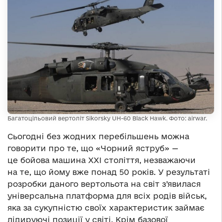
Багатоцільовий вертоліт Sikorsky UH-60 Black Hawk. Фото: airwar.
Сьогодні без жодних перебільшень можна
говорити про те, що «Чорний яструб» —
це бойова машина ХХI століття, незважаючи
на те, що йому вже понад 50 років. У результаті
розробки даного вертольота на світ з’явилася
універсальна платформа для всіх родів військ,
яка за сукупністю своїх характеристик займає
лідируючі позиції у світі. Крім базової