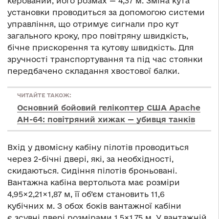
керований, його розмах — 4,37 м. Зміна кута
установки проводиться за допомогою системи
управління, що отримує сигнали про кут
загального кроку, про повітряну швидкість,
бічне прискорення та кутову швидкість. Для
зручності транспортування та під час стоянки
передбачено складання хвостової балки.
ЧИТАЙТЕ ТАКОЖ:
Основний бойовий гелікоптер США Apache
AH-64: повітряний хижак — убивця танків
Вхід у двомісну кабіну пілотів проводиться
через 2-бічні двері, які, за необхідності,
скидаються. Сидіння пілотів броньовані.
Вантажна кабіна вертольота має розміри
4,95×2,21×1,87 м, її об’єм становить 11,6
кубічних м. З обох боків вантажної кабіни
є зсувні двері розмірами 1,5×1,75 м. У вантажній