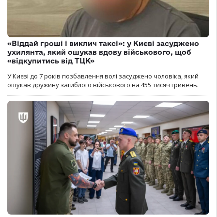
«Віддай гроші і виклич таксі»: у Києві засуджено
ухилянта, який ошукав вдову військового, щоб
«відкупитись від ТЦК»
У Києві до 7 років позбавлення волі засуджено чоловіка, який
ошукав дружину загиблого військового на 455 тисяч гривень.