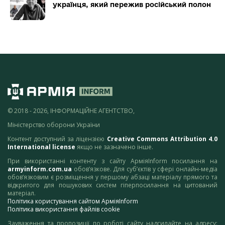
українця, який пережив російський полон
© 2018 - 2026, ІНФОРМАЦІЙНЕ АГЕНТСТВО,
Міністерство оборони України
Контент доступний за ліцензією
Creative Commons Attribution 4.0
International license
якщо не зазначено інше.
При використанні контенту з сайту АрміяInform посилання на
armyinform.com.ua
обов’язкове. Для суб’єктів у сфері онлайн-медіа
обов’язковим є розміщення у першому абзаці матеріалу прямого та
відкритого для пошукових систем гіперпосилання на цитований
матеріал.
Політика користування сайтом АрміяInform
Політика використання файлів cookie
Зауваження та пропозиції по роботі сайту надсилайте на адресу: