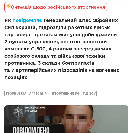
Ситуація щодо російського вторгнення
Як
повідомляє
Генеральний штаб Збройних
Сил України, підрозділи ракетних військ
і артилерії протягом минулої доби уразили
2 пункти управління, зенітно-ракетний
комплекс С-300, 4 райони зосередження
особового складу та військової техніки
противника, 3 склади боєприпасів
та 7 артилерійських підрозділів на вогневих
позиціях.
STOPRUSSIA
АГРЕСІЯ РФ
ВТОРГНЕННЯ РФ
ГШ ЗСУ