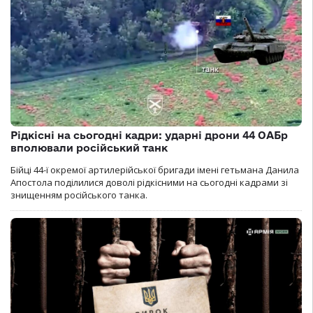
Рідкісні на сьогодні кадри: ударні дрони 44 ОАБр
вполювали російський танк
Бійці 44-ї окремої артилерійської бригади імені гетьмана Данила
Апостола поділилися доволі рідкісними на сьогодні кадрами зі
знищенням російського танка.