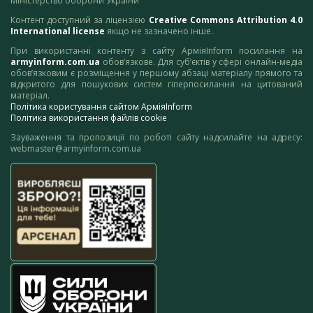
Міністерство оборони України
Контент доступний за ліцензією
Creative Commons Attribution 4.0
International license
якщо не зазначено інше.
При використанні контенту з сайту АрміяInform посилання на
armyinform.com.ua
обов’язкове. Для суб’єктів у сфері онлайн-медіа
обов’язковим є розміщення у першому абзаці матеріалу прямого та
відкритого для пошукових систем гіперпосилання на цитований
матеріал.
Політика користування сайтом АрміяInform
Політика використання файлів cookie
Зауваження та пропозиції по роботі сайту надсилайте на адресу:
webmaster@armyinform.com.ua