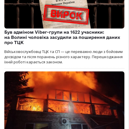
Був адміном Viber-групи на 1622 учасники:
на Волині чоловіка засудили за поширення даних
про ТЦК
Військовослужбовці ТЦК та СП — це переважно люди з бойовим
досвідом та після поранень різного характеру. Перешкоджання
їхній роботі карається законом.