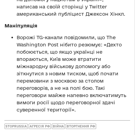
написав на своїй сторінці у Twitter
американський публіцист Джексон Хінкл.
Маніпуляція
Ворожі TG-канали повідомили, що The
Washington Post нібито резюмує: «Дехто
побоюється, що якщо українці не
впораються, Київ може втратити
міжнародну військову допомогу або
зіткнутися з новим тиском, щоб почати
перемовини з москвою за столом
переговорів, а не на полі бою. Такі
переговори майже напевно включатимуть
вимоги росії щодо переговорної здачі
суверенної території».
STOPRUSSIA
АГРЕСІЯ РФ
ВІЙНА
ВТОРГНЕННЯ РФ