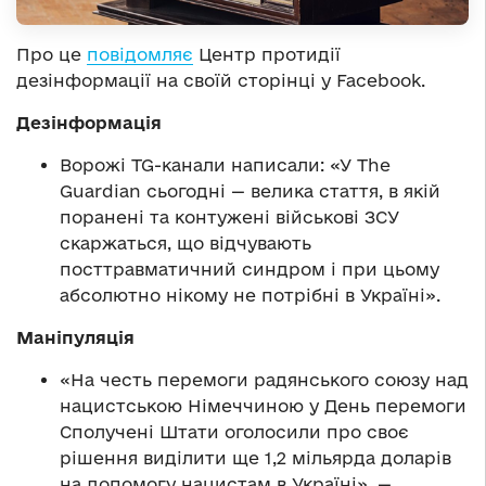
Про це
повідомляє
Центр протидії
дезінформації на своїй сторінці у Facebook.
Дезінформація
Ворожі TG-канали написали: «У The
Guardian сьогодні — велика стаття, в якій
поранені та контужені військові ЗСУ
скаржаться, що відчувають
посттравматичний синдром і при цьому
абсолютно нікому не потрібні в Україні».
Маніпуляція
«На честь перемоги радянського союзу над
нацистською Німеччиною у День перемоги
Сполучені Штати оголосили про своє
рішення виділити ще 1,2 мільярда доларів
на допомогу нацистам в Україні», —