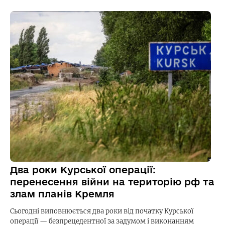
Два роки Курської операції:
перенесення війни на територію рф та
злам планів Кремля
Сьогодні виповнюється два роки від початку Курської
операції — безпрецедентної за задумом і виконанням