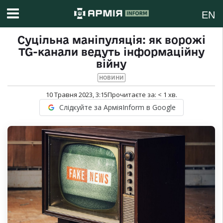
EN
Суцільна маніпуляція: як ворожі
TG-канали ведуть інформаційну
війну
НОВИНИ
10 Травня 2023, 3:15
Прочитаєте за:
< 1
хв.
Слідкуйте за АрміяInform в Google