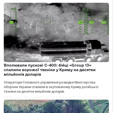
Вполювали пускові С-400: бійці «Group 13»
спалили ворожої техніки у Криму на десятки
мільйонів доларів
Оператори Головного управління розвідки Міністерства
оборони України спалили в окупованому Криму російської
техніки на десятки мільйонів доларів.