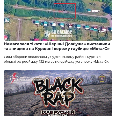
Намагалася тікати: «Шершні Довбуша» вистежили
та знищили на Курщині ворожу гаубицю «Мста-С»
Сили оборони вполювали у Суджанському районі Курської
області рф російську 152-мм артилерійську установку «Мста-С».