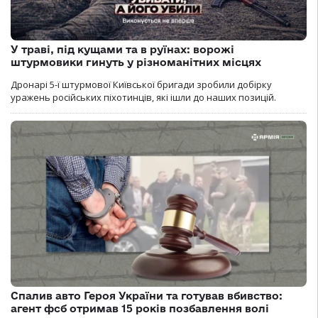
У траві, під кущами та в руїнах: ворожі
штурмовики гинуть у різноманітних місцях
Дронарі 5-ї штурмової Київської бригади зробили добірку
уражень російських піхотинців, які ішли до наших позицій.
Спалив авто Героя України та готував вбивство:
агент фсб отримав 15 років позбавлення волі