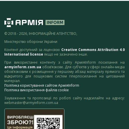
© 2018 - 2026, ІНФОРМАЦІЙНЕ АГЕНТСТВО,
Міністерство оборони України
Контент доступний за ліцензією
Creative Commons Attribution 4.0
International license
якщо не зазначено інше.
При використанні контенту з сайту АрміяInform посилання на
armyinform.com.ua
обов’язкове. Для суб’єктів у сфері онлайн-медіа
обов’язковим є розміщення у першому абзаці матеріалу прямого та
відкритого для пошукових систем гіперпосилання на цитований
матеріал.
Політика користування сайтом АрміяInform
Політика використання файлів cookie
Зауваження та пропозиції по роботі сайту надсилайте на адресу:
webmaster@armyinform.com.ua