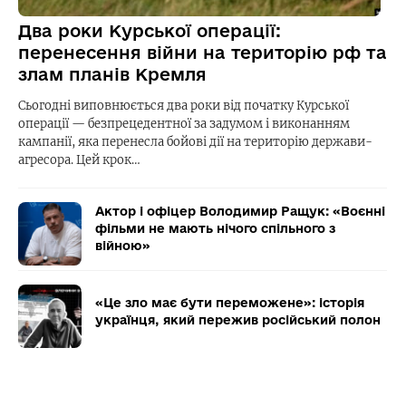
Два роки Курської операції:
перенесення війни на територію рф та
злам планів Кремля
Сьогодні виповнюється два роки від початку Курської
операції — безпрецедентної за задумом і виконанням
кампанії, яка перенесла бойові дії на територію держави-
агресора. Цей крок…
Актор і офіцер Володимир Ращук: «Воєнні
фільми не мають нічого спільного з
війною»
«Це зло має бути переможене»: історія
українця, який пережив російський полон