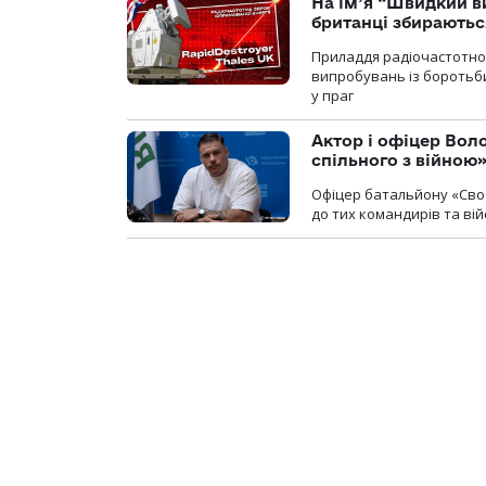
На ім’я “Швидкий в
британці збираютьс
Приладдя радіочастотної 
випробувань із боротьби
у праг
Актор і офіцер Вол
спільного з війною
Офіцер батальйону «Сво
до тих командирів та вій