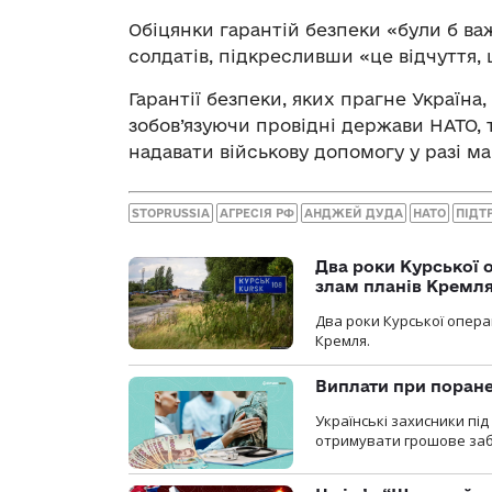
Обіцянки гарантій безпеки «були б ва
солдатів, підкресливши «це відчуття,
Гарантії безпеки, яких прагне Україна
зобов’язуючи провідні держави НАТО, т
надавати військову допомогу у разі ма
STOPRUSSIA
АГРЕСІЯ РФ
АНДЖЕЙ ДУДА
НАТО
ПІДТ
Два роки Курської о
злам планів Кремл
Два роки Курської опера
Кремля.
Виплати при поране
Українські захисники пі
отримувати грошове заб