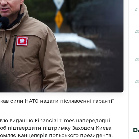
21
20
20
20
ав сили НАТО надати післявоєнні гарантії
в’ю виданню Financial Times напередодні
об підтвердити підтримку Заходом Києва
В
ідомляє Канцелярія польського президента.