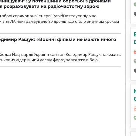
инищувач”: у потенційній боротьбі з дронами
я розраховувати на радіочастотну зброю
зброї спрямованої енергії RapidDestroyer під час
 з БпЛА нейтралізувало 80 дронів, що стало значним кроком
одимир Ращук: «Воєнні фільми не мають нічого
»
бода» Нацгвардії України капітан Володимир Ращук належить
ськових лідерів, чий досвід формувався вже в бою.