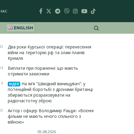
НАС
ENGLISH
43
Два роки Курської операції: перенесення
війни на територію рф та злам планів
Кремля
34
Виплати при пораненні: що мають
отримати захисники
19
На ім’я “Швидкий винищувач”: у
ВІДЕО
потенційній боротьбі з дронами британці
збираються розраховувати на
радіочастотну зброю
03
Актор і офіцер Володимир Ращук: «Воєнні
фільми не мають нічого спільного з
війною»
05.08.2026