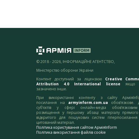
© 2018 - 2026, ІНФОРМАЦІЙНЕ АГЕНТСТВО,
Міністерство оборони України
Контент доступний за ліцензією
Creative Comm
Attribution 4.0 International license
якщо 
зазначено інше.
При використанні контенту з сайту АрміяInf
посилання на
armyinform.com.ua
обов’язкове. 
суб’єктів у сфері онлайн-медіа обов’язкови
розміщення у першому абзаці матеріалу прямого
відкритого для пошукових систем гіперпосилання
цитований матеріал.
Політика користування сайтом АрміяInform
Політика використання файлів cookie