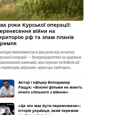
ва роки Курської операції:
еренесення війни на
ериторію рф та злам планів
ремля
ьогодні виповнюється два роки від початку
урської операції — безпрецедентної за задумом
виконанням кампанії, яка перенесла бойові дії
а територію держави-агресора. Цей крок…
Актор і офіцер Володимир
Ращук: «Воєнні фільми не мають
нічого спільного з війною»
«Це зло має бути переможене»:
історія українця, який пережив