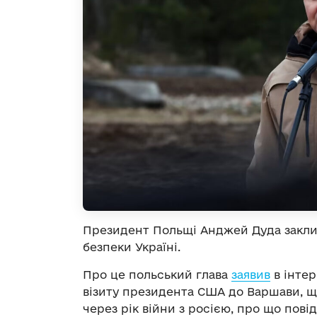
Президент Польщі Анджей Дуда заклик
безпеки Україні.
Про це польський глава
заявив
в інтер
візиту президента США до Варшави, щ
через рік війни з росією, про що пов