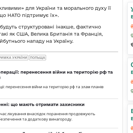
жливими» для України та морального духу її
 що НАТО підтримує їх».
, будуть структуровані інакше, фактично
акі як США, Велика Британія та Франція,
йбутнього нападу на Україну.
РИМКА УКРАЇНИ
ПОЛЬЩА
перації: перенесення війни на територію рф та
я
ції: перенесення війни на територію рф та злам планів
нні: що мають отримати захисники
д час лікування внаслідок поранення продовжують
езпечення та додаткову винагороду.