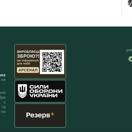
pr
ons
не
orm
Для
м є
 та
 на