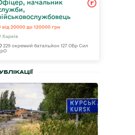
Офіцер, начальник
служби,
військовослужбовець
від 20000 до 120000 грн
Харків
229 окремий батальйон 127 ОБр Сил
ТрО
УБЛІКАЦІЇ