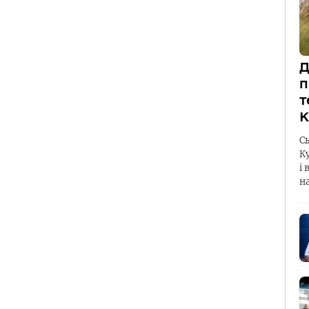
Д
п
т
К
С
К
і 
н