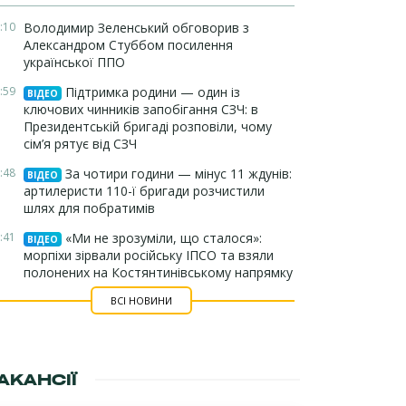
:10
Володимир Зеленський обговорив з
Александром Стуббом посилення
української ППО
:59
Підтримка родини — один із
ВІДЕО
ключових чинників запобігання СЗЧ: в
Президентській бригаді розповіли, чому
сім’я рятує від СЗЧ
:48
За чотири години — мінус 11 ждунів:
ВІДЕО
артилеристи 110-ї бригади розчистили
шлях для побратимів
:41
«Ми не зрозуміли, що сталося»:
ВІДЕО
морпіхи зірвали російську ІПСО та взяли
полонених на Костянтинівському напрямку
ВСІ НОВИНИ
АКАНСІЇ