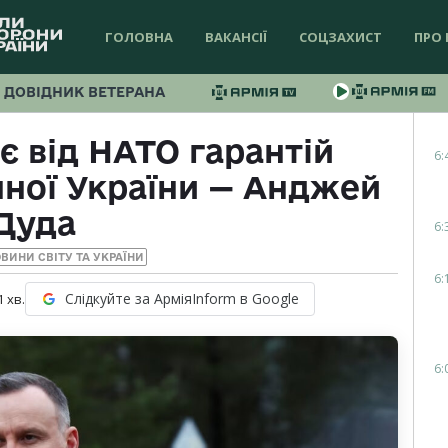
ГОЛОВНА
ВАКАНСІЇ
СОЦЗАХИСТ
ПРО 
ДОВІДНИК ВЕТЕРАНА
 від НАТО гарантій
6:
нної України — Анджей
Дуда
6:
ВИНИ СВІТУ ТА УКРАЇНИ
6:
Слідкуйте за АрміяInform в Google
1
хв.
6: