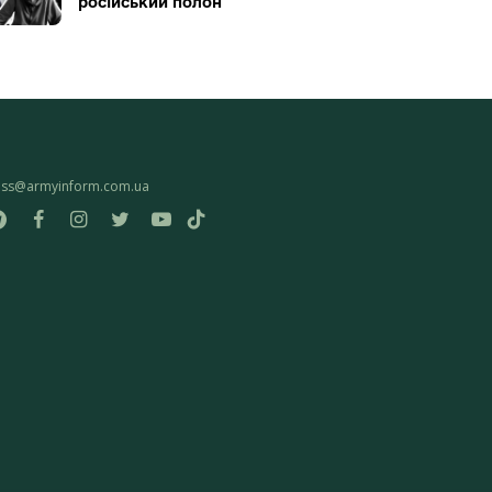
російський полон
ess@armyinform.com.ua