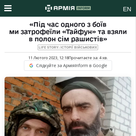
EN
«Під час одного з боїв
ми затрофеїли «Тайфун» та взяли
в полон сім рашистів»
LIFE STORY: ІСТОРІЇ ВІЙСЬКОВИХ
11 Лютого 2023, 12:18
Прочитаєте за:
4
хв.
Слідкуйте за АрміяInform в Google