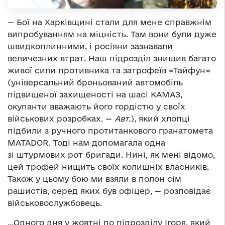
— Бої на Харківщині стали для мене справжнім
випробуванням на міцність. Там вони були дуже
швидкоплинними, і росіяни зазнавали
величезних втрат. Наш підрозділ знищив багато
живої сили противника та затрофеїв «Тайфун»
(універсальний броньований автомобіль
підвищеної захищеності на шасі КАМАЗ,
окупанти вважають його гордістю у своїх
військових розробках. —
Авт.
), який хлопці
підбили з ручного протитанкового гранатомета
MATADOR. Тоді нам допомагала одна
зі штурмових рот бригади. Нині, як мені відомо,
цей трофей нищить своїх колишніх власників.
Також у цьому бою ми взяли в полон сім
рашистів, серед яких був офіцер, — розповідає
військовослужбовець.
…Одного дня у жовтні по підрозділу Ігоря, який