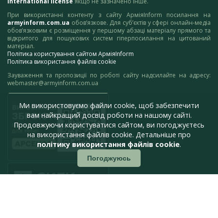
International license
якщо не зазначено інше.
При використанні контенту з сайту АрміяInform посилання на
armyinform.com.ua
обов’язкове. Для суб’єктів у сфері онлайн-медіа
обов’язковим є розміщення у першому абзаці матеріалу прямого та
відкритого для пошукових систем гіперпосилання на цитований
матеріал.
Політика користування сайтом АрміяInform
Політика використання файлів cookie
Зауваження та пропозиції по роботі сайту надсилайте на адресу:
webmaster@armyinform.com.ua
Ми використовуємо файли cookie, щоб забезпечити
вам найкращий досвід роботи на нашому сайті.
Продовжуючи користуватися сайтом, ви погоджуєтесь
на використання файлів cookie. Детальніше про
політику використання файлів cookie
.
Погоджуюсь