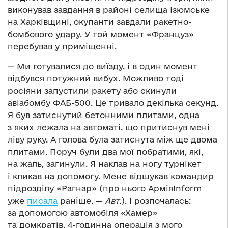
виконував завдання в районі селища Ізюмське
на Харківщині, окупанти завдали ракетно-
бомбового удару. У той момент «Француз»
перебував у приміщенні.
— Ми готувалися до виїзду, і в один момент
відбувся потужний вибух. Можливо тоді
росіяни запустили ракету або скинули
авіабомбу ФАБ-500. Це тривало декілька секунд.
Я був затиснутий бетонними плитами, одна
з яких лежала на автоматі, що притиснув мені
ліву руку. А голова була затиснута між ще двома
плитами. Поруч були два мої побратими, які,
на жаль, загинули. Я наклав на ногу турнікет
і кликав на допомогу. Мене відшукав командир
підрозділу «Рагнар» (про нього АрміяІnform
уже
писала
раніше. —
Авт.
). І розпочалась:
за допомогою автомобіля «Хамер»
та домкратів, 4-годинна операція з мого