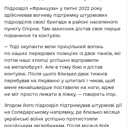
Підрозділ «Француза» у липні 2022 року
здійснював вогневу підтримку штурмових
підрозділів своєї бригади в районі населеного
пункту Спірне. Там захисник дістав своє перше
поранення та контузію.
— Тоді окупанти вели прицільний вогонь
по наших передових позиціях із двох танків, які
потім наші хлопці успішно відправили
на металобрухт. Але в тому бою я дістав
контузію. Після цього близько двох тижнів
перебував на лікуванні у шпиталі і чекав, щоб
мене якнайшвидше поставили на ноги, адже
не міг просто лежати в ліжку, — говорить Ігор.
Згодом його підрозділ підтримував штурмові дії
на Соледарському напрямку, де близько місяця
українські воїни успішно протистояли
російським загарбникам. Після місяця боїв