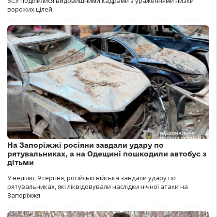
ЗСУ поділилися видовищними кадрами з ураженнями низки
ворожих цілей.
На Запоріжжі росіяни завдали удару по
рятувальниках, а на Одещині пошкодили автобус з
дітьми
У неділю, 9 серпня, російські війська завдали удару по
рятувальниках, які ліквідовували наслідки нічної атаки на
Запоріжжя.