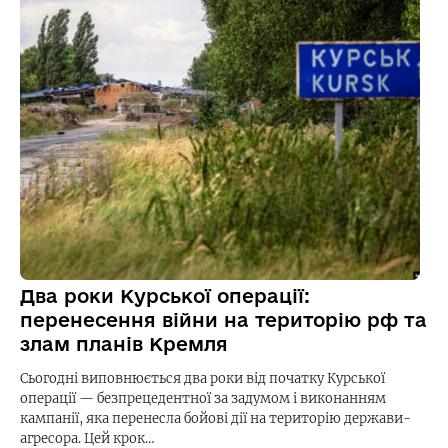
Два роки Курської операції:
перенесення війни на територію рф та
злам планів Кремля
Сьогодні виповнюється два роки від початку Курської
операції — безпрецедентної за задумом і виконанням
кампанії, яка перенесла бойові дії на територію держави-
агресора. Цей крок…