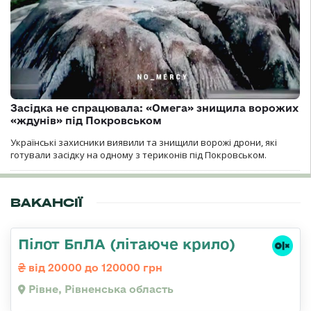
Засідка не спрацювала: «Омега» знищила ворожих
«ждунів» під Покровськом
Українські захисники виявили та знищили ворожі дрони, які
готували засідку на одному з териконів під Покровськом.
ВАКАНСІЇ
Пілот БпЛА (літаюче крило)
від 20000 до 120000 грн
Рівне, Рівненська область