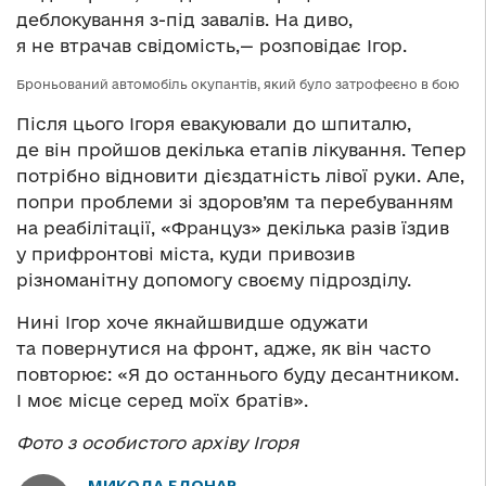
деблокування з-під завалів. На диво,
я не втрачав свідомість,— розповідає Ігор.
Броньований автомобіль окупантів, який було затрофеєно в бою
Після цього Ігоря евакуювали до шпиталю,
де він пройшов декілька етапів лікування. Тепер
потрібно відновити дієздатність лівої руки. Але,
попри проблеми зі здоров’ям та перебуванням
на реабілітації, «Француз» декілька разів їздив
у прифронтові міста, куди привозив
різноманітну допомогу своєму підрозділу.
Нині Ігор хоче якнайшвидше одужати
та повернутися на фронт, адже, як він часто
повторює: «Я до останнього буду десантником.
І моє місце серед моїх братів».
Фото з особистого архіву Ігоря
МИКОЛА БЛОНАР