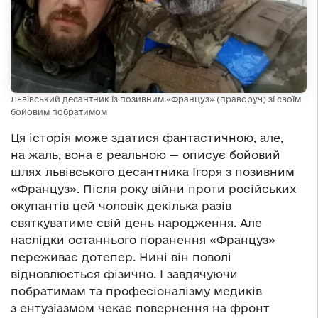
Львівський десантник із позивним «Француз» (праворуч) зі своїм
бойовим побратимом
Ця історія може здатися фантастичною, але,
на жаль, вона є реальною — описує бойовий
шлях львівського десантника Ігоря з позивним
«Француз». Після року війни проти російських
окупантів цей чоловік декілька разів
святкуватиме свій день народження. Але
наслідки останнього поранення «Француз»
переживає дотепер. Нині він поволі
відновлюється фізично. І завдячуючи
побратимам та професіоналізму медиків
з ентузіазмом чекає повернення на фронт