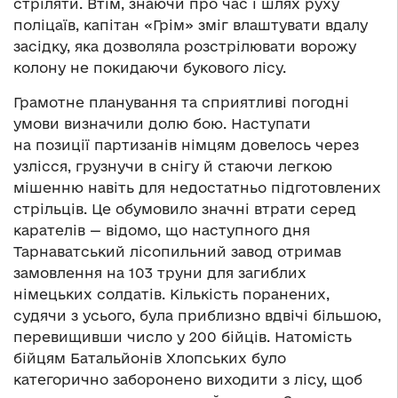
стріляти. Втім, знаючи про час і шлях руху
поліцаїв, капітан «Грім» зміг влаштувати вдалу
засідку, яка дозволяла розстрілювати ворожу
колону не покидаючи букового лісу.
Грамотне планування та сприятливі погодні
умови визначили долю бою. Наступати
на позиції партизанів німцям довелось через
узлісся, грузнучи в снігу й стаючи легкою
мішенню навіть для недостатньо підготовлених
стрільців. Це обумовило значні втрати серед
карателів — відомо, що наступного дня
Тарнаватський лісопильний завод отримав
замовлення на 103 труни для загиблих
німецьких солдатів. Кількість поранених,
судячи з усього, була приблизно вдвічі більшою,
перевищивши число у 200 бійців. Натомість
бійцям Батальйонів Хлопських було
категорично заборонено виходити з лісу, щоб