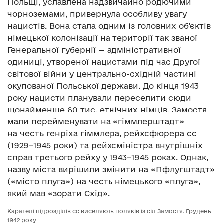
Польщі, уславлена надзвичайно родючими
чорноземами, привернула особливу увагу
нацистів. Вона стала одним із головних об’єктів
німецької колонізації на території так званої
Генеральної губернії — адміністративної
одиниці, утвореної нацистами під час Другої
світової війни у центрально-східній частині
окупованої Польської держави. До кінця 1943
року нацисти планували переселити сюди
щонайменше 60 тис. етнічних німців. Замостя
мали перейменувати на «гіммлерштадт»
на честь генріха гіммлера, рейхсфюрера сс
(1929–1945 роки) та рейхсміністра внутрішніх
справ третього рейху у 1943–1945 роках. Однак,
назву міста вирішили змінити на «Пфлугштадт»
(«місто плуга») на честь німецького «плуга»,
який мав «зорати Схід».
Карателі підрозділів сс виселяють поляків із сіл Замостя. Грудень
1942 року