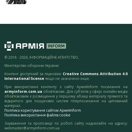
© 2018 - 2026, ІНФОРМАЦІЙНЕ АГЕНТСТВО,
Міністерство оборони України
Контент доступний за ліцензією
Creative Commons Attribution 4.0
International license
якщо не зазначено інше.
При використанні контенту з сайту АрміяInform посилання на
armyinform.com.ua
обов’язкове. Для суб’єктів у сфері онлайн-медіа
обов’язковим є розміщення у першому абзаці матеріалу прямого та
відкритого для пошукових систем гіперпосилання на цитований
матеріал.
Політика користування сайтом АрміяInform
Політика використання файлів cookie
Зауваження та пропозиції по роботі сайту надсилайте на адресу:
webmaster@armyinform.com.ua