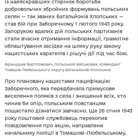
із найяскравіших сторінок боротьби
добровольчих збройних формувань польських
селян — так званих Батальйонів Хлопських —
став бій при Заборечному 1 лютого 1943 року.
Запорукою вдалих дій польських партизанів
стали вчасне отримання інформації, грамотне
облаштування засідки на шляху руху закону
нацистських карателів і рішучі дії під час бою.
Францішек Бартломович, польський військовик, комендант
Томашів-Любельського округу Батальйонів Хлопських
Про плановану нацистами пацифікацію
Заборечного, яка передбачала примусове
виселення поляків з села і знищення всіх, хто
чинив би опір, польським повстанцям
пощастило дізнатися завчасно. Ще 26 січня 1943
року поштовий службовець перехопив
повідомлення про акцію, направлене
начальнику поліції в Томашові-Любельському,