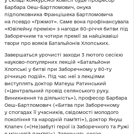
у складі конкурсної комісії буде професор
Барбара Оеш-Бартломович, онука
підполковника Францішека Бартломовича
на псевдо «Гржмот». Саме вона профінансувала
«Ювілейну премію» з нагоди 80-річчя битви під
Заборечним та чотири премії за найцікавіші
твори про вояків Батальйонів Хлопських.
Завершаться урочисті заходи 3 лютого сесією
науково-популярних лекцій «Батальйони
Хлопські у битві при Заборечному у 80-ту
річницю подій». Під час неї з лекціями
виступлять доктор Матеуш Ратинський
(«Центральний провід селянського руху.
Виникнення та діяльність»), професор Барбара
Оеш-Бартломович («Битва при Заборечному
у спогадах її учасників, свідомості молодого
покоління та народній пам’яті»), доктор Януш
Клапеч («(Не)забуті герої із Заборечного та Ружі
в місцевій пам’яті»). Завершать сесію