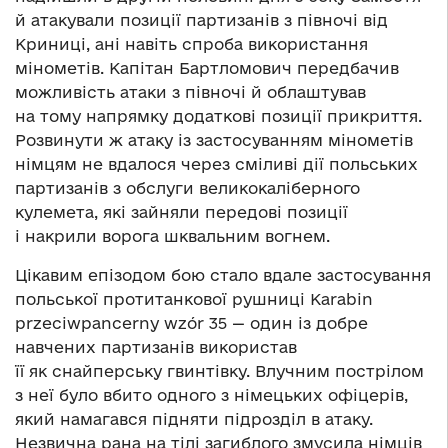
й атакували позиції партизанів з півночі від
Криниці, ані навіть спроба використання
мінометів. Капітан Бартломович передбачив
можливість атаки з півночі й облаштував
на тому напрямку додаткові позиції прикриття.
Розвинути ж атаку із застосуванням мінометів
німцям не вдалося через сміливі дії польських
партизанів з обслуги великокаліберного
кулемета, які зайняли передові позиції
і накрили ворога шквальним вогнем.
Цікавим епізодом бою стало вдале застосування
польської протитанкової рушниці Karabin
przeciwpancerny wzór 35 — один із добре
навчених партизанів використав
її як снайперську гвинтівку. Влучним пострілом
з неї було вбито одного з німецьких офіцерів,
який намагався підняти підрозділ в атаку.
Незвична рана на тілі загиблого змусила німців