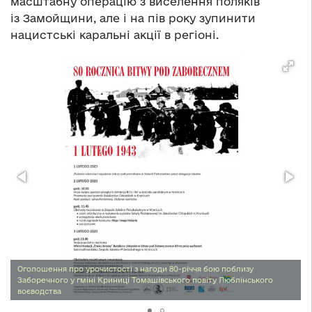
масштабну операцію з виселення поляків
із Замойщини, але і на пів року зупинити
нацистські каральні акції в регіоні.
Оголошення про урочистості з нагоди 80-річчя бою поблизу
Заборечного у гміні Криниці Томашівського повіту Люблінського
воєводства