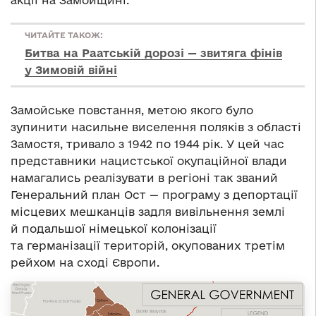
акції на Замойщині.
ЧИТАЙТЕ ТАКОЖ:
Битва на Раатській дорозі — звитяга фінів
у Зимовій війні
Замойське повстання, метою якого було
зупинити насильне виселення поляків з області
Замостя, тривало з 1942 по 1944 рік. У цей час
представники нацистської окупаційної влади
намагались реалізувати в регіоні так званий
Генеральний план Ост — програму з депортації
місцевих мешканців задля вивільнення землі
й подальшої німецької колонізації
та германізації територій, окупованих третім
рейхом на сході Європи.