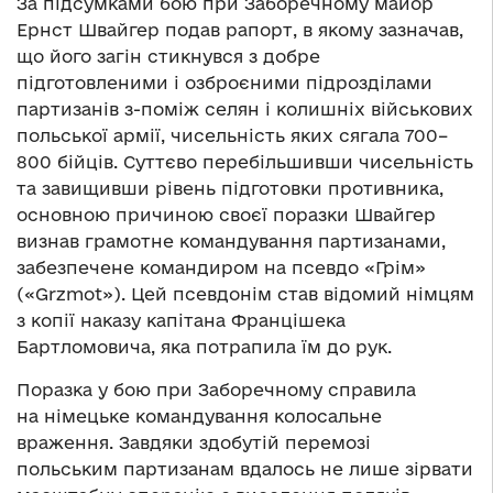
За підсумками бою при Заборечному майор
Ернст Швайгер подав рапорт, в якому зазначав,
що його загін стикнувся з добре
підготовленими і озброєними підрозділами
партизанів з-поміж селян і колишніх військових
польської армії, чисельність яких сягала 700–
800 бійців. Суттєво перебільшивши чисельність
та завищивши рівень підготовки противника,
основною причиною своєї поразки Швайгер
визнав грамотне командування партизанами,
забезпечене командиром на псевдо «Грім»
(«Grzmot»). Цей псевдонім став відомий німцям
з копії наказу капітана Францішека
Бартломовича, яка потрапила їм до рук.
Поразка у бою при Заборечному справила
на німецьке командування колосальне
враження. Завдяки здобутій перемозі
польським партизанам вдалось не лише зірвати