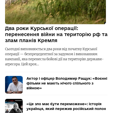
Два роки Курської операції:
перенесення війни на територію рф та
злам планів Кремля
Сьогодні виповнюється два роки від початку Курської
операції — безпрецедентної за задумом і виконанням
кампанії, яка перенесла бойові дії на територію держави-
агресора. Цей крок…
Актор і офіцер Володимир Ращук: «Воєнні
фільми не мають нічого спільного з
війною»
«Це зло має бути переможене»: історія
українця, який пережив російський полон