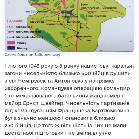
Схема бою при Заборечному
1 лютого 1943 року о 8 ранку нацистські каральні
загони чисельністю близько 600 бійців рушили
з сіл Немірувек та Антонювка у напрямку
Заборечного. Командував операцією командир
1-го механізованого батальйону жандармерії
майор Ернст Швайгер. Чисельність партизанів
під командуванням Францішека Бартломовича
була значно меншою і становила близько
250 бійців. До того ж більшість із них не мали
достатньої підготовки і не вміли влучно