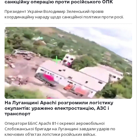
санкційну операцію проти російського ОПК
Президент України Володимир Зеленський провів
координаційну нараду щодо санкційної політики проти росії.
На Луганщині Apachi розгромили логістику
окупантів: уражено електростанцію, АЗС і
транспорт
Оператори ББпС Apachi 81-ї окремої аеромобільної
Слобожанської бригади на Луганщині завдали ударів по
ключових об’єктах логістики російських військ.