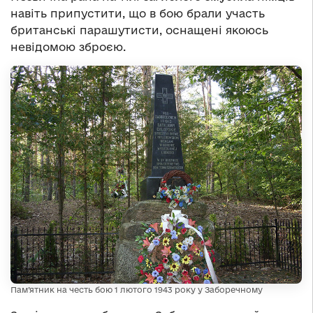
навіть припустити, що в бою брали участь
британські парашутисти, оснащені якоюсь
невідомою зброєю.
Пам’ятник на честь бою 1 лютого 1943 року у Заборечному