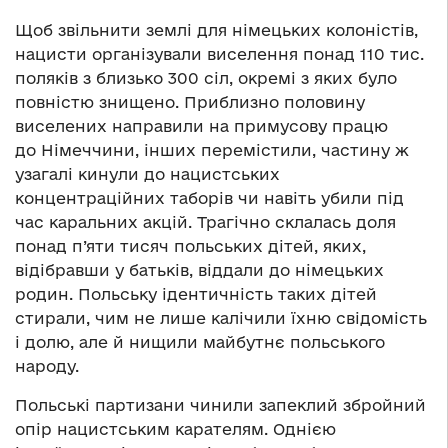
Щоб звільнити землі для німецьких колоністів,
нацисти організували виселення понад 110 тис.
поляків з близько 300 сіл, окремі з яких було
повністю знищено. Приблизно половину
виселених направили на примусову працю
до Німеччини, інших перемістили, частину ж
узагалі кинули до нацистських
концентраційних таборів чи навіть убили під
час каральних акцій. Трагічно склалась доля
понад п’яти тисяч польських дітей, яких,
відібравши у батьків, віддали до німецьких
родин. Польську ідентичність таких дітей
стирали, чим не лише калічили їхню свідомість
і долю, але й нищили майбутнє польського
народу.
Польські партизани чинили запеклий збройний
опір нацистським карателям. Однією