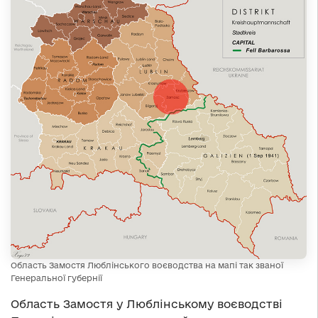
Область Замостя Люблінського воєводства на мапі так званої
Генеральної губернії
Область Замостя у Люблінському воєводстві