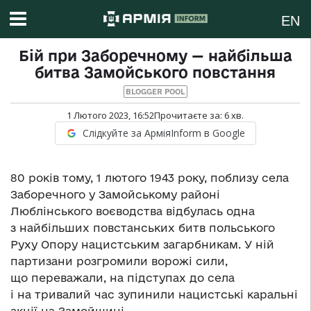
EN
Бій при Заборечному — найбільша
битва Замойського повстання
BLOGGER POOL
1 Лютого 2023, 16:52
Прочитаєте за:
6
хв.
Слідкуйте за АрміяInform в Google
80 років тому, 1 лютого 1943 року, поблизу села
Заборечного у Замойському районі
Люблінського воєводства відбулась одна
з найбільших повстанських битв польського
Руху Опору нацистським загарбникам. У ній
партизани розгромили ворожі сили,
що переважали, на підступах до села
і на тривалий час зупинили нацистські каральні