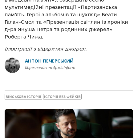
мультимедійні презентації «Партизанська
пам’ять. Герої з альбомів та шухляд» Беати
Ґалан-Смол та «Презентація світлин із хроніки
д-ра Януша Петра та родинних джерел»
Роберта Чижа.
Ілюстрації з відкритих джерел.
АНТОН ПЕЧЕРСЬКИЙ
Кореспондент АрміяInform
ВІЙСЬКОВА ІСТОРІЯ
ІСТОРІЯ БЕЗ ФЕЙКІВ