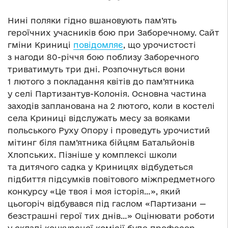
Нині поляки гідно вшановують пам’ять
героїчних учасників бою при Заборечному. Сайт
гміни Криниці
повідомляє
, що урочистості
з нагоди 80-річчя бою поблизу Заборечного
триватимуть три дні. Розпочнуться вони
1 лютого з покладання квітів до пам’ятника
у селі Партизантув-Колонія. Основна частина
заходів запланована на 2 лютого, коли в костелі
села Криниці відслужать месу за вояками
польського Руху Опору і проведуть урочистий
мітинг біля пам’ятника бійцям Батальйонів
Хлопських. Пізніше у комплексі школи
та дитячого садка у Криницях відбудеться
підбиття підсумків повітового міжпредметного
конкурсу «Це твоя і моя історія…», який
цьогоріч відбувався під гаслом «Партизани —
безстрашні герої тих днів…» Оцінювати роботи