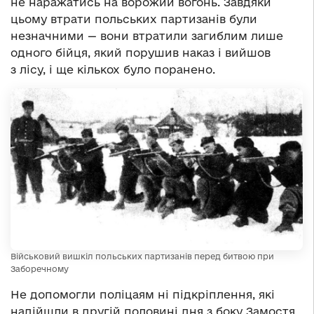
не наражатись на ворожий вогонь. Завдяки
цьому втрати польських партизанів були
незначними — вони втратили загиблим лише
одного бійця, який порушив наказ і вийшов
з лісу, і ще кількох було поранено.
Військовий вишкіл польських партизанів перед битвою при
Заборечному
Не допомогли поліцаям ні підкріплення, які
надійшли в другій половині дня з боку Замостя