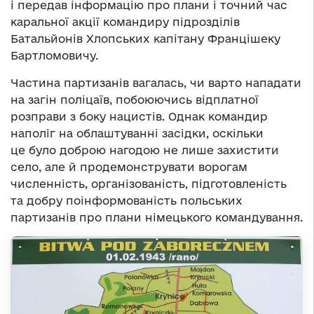
і передав інформацію про плани і точний час
каральної акції командиру підрозділів
Батальйонів Хлопських капітану Францішеку
Бартломовичу.
Частина партизанів вагалась, чи варто нападати
на загін поліцаїв, побоюючись відплатної
розправи з боку нацистів. Однак командир
наполіг на облаштуванні засідки, оскільки
це було доброю нагодою не лише захистити
село, але й продемонструвати ворогам
численність, організованість, підготовленість
та добру поінформованість польських
партизанів про плани німецького командування.