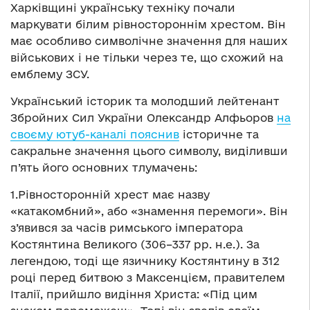
Харківщині українську техніку почали
маркувати білим рівностороннім хрестом. Він
має особливо символічне значення для наших
військових і не тільки через те, що схожий на
емблему ЗСУ.
Український історик та молодший лейтенант
Збройних Сил України Олександр Алфьоров
на
своєму ютуб-каналі пояснив
історичне та
сакральне значення цього символу, виділивши
п’ять його основних тлумачень:
1.Рівносторонній хрест має назву
«катакомбний», або «знамення перемоги». Він
з’явився за часів римського імператора
Костянтина Великого (306–337 рр. н.е.). За
легендою, тоді ще язичнику Костянтину в 312
році перед битвою з Максенцієм, правителем
Італії, прийшло видіння Христа: «Під цим