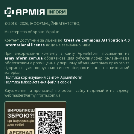
© 2018 - 2026, ІНФОРМАЦІЙНЕ АГЕНТСТВО,
Міністерство оборони України
Контент доступний за ліцензією
Creative Commons Attribution 4.0
International license
якщо не зазначено інше.
При використанні контенту з сайту АрміяInform посилання на
armyinform.com.ua
обов’язкове. Для суб’єктів у сфері онлайн-медіа
обов’язковим є розміщення у першому абзаці матеріалу прямого та
відкритого для пошукових систем гіперпосилання на цитований
матеріал.
Політика користування сайтом АрміяInform
Політика використання файлів cookie
Зауваження та пропозиції по роботі сайту надсилайте на адресу:
webmaster@armyinform.com.ua