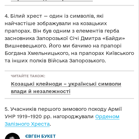
4. Білий хрест — один із символів, які
найчастіше зображували на козацьких
прапорах. Він був одним з елементів герба
засновника Запорозької Січі Дмитра «Байди»
Вишневецького. Його ми бачимо на прапорі
Богдана Хмельницького, на прапорах Київського
та інших полків Війська Запорозького.
ЧИТАЙТЕ ТАКОЖ:
Козацькі клейноди – українські символи
влади й незалежності
5. Учасників першого зимового походу Армії
УНР 1919–1920 рр. нагороджували
Орденом
Залізного Хреста
.
ЄВГЕН БУКЕТ