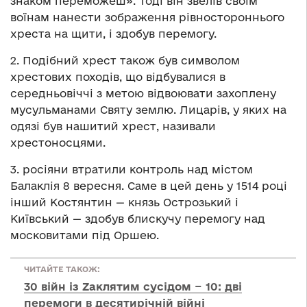
знаком переможеш». Тоді він звелів своїм
воїнам нанести зображення рівностороннього
хреста на щити, і здобув перемогу.
2. Подібний хрест також був символом
хрестових походів, що відбувалися в
середньовіччі з метою відвоювати захоплену
мусульманами Святу землю. Лицарів, у яких на
одязі був нашитий хрест, називали
хрестоносцями.
3. росіяни втратили контроль над містом
Балаклія 8 вересня. Саме в цей день у 1514 році
інший Костянтин — князь Острозький і
Київський — здобув блискучу перемогу над
московитами під Оршею.
ЧИТАЙТЕ ТАКОЖ:
30 війн із Zаклятим сусідом − 10: дві
перемоги в десятирічній війні