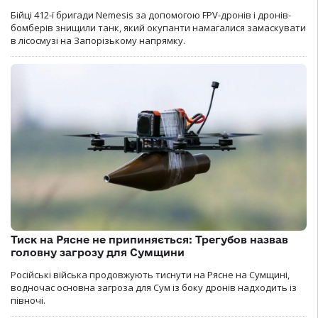
Бійці 412-ї бригади Nemesis за допомогою FPV-дронів і дронів-
бомберів знищили танк, який окупанти намагалися замаскувати
в лісосмузі на Запорізькому напрямку.
Тиск на Рясне не припиняється: Трегубов назвав
головну загрозу для Сумщини
Російські війська продовжують тиснути на Рясне на Сумщині,
водночас основна загроза для Сум із боку дронів надходить із
півночі.