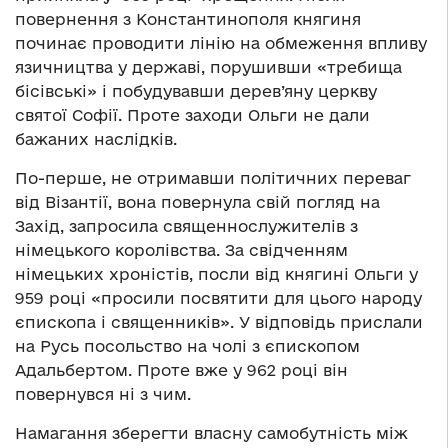
повернення з Константинополя княгиня
починає проводити лінію на обмеження впливу
язичництва у державі, порушивши «требища
бісівські» і побудувавши дерев’яну церкву
святої Софії. Проте заходи Ольги не дали
бажаних наслідків.
По-перше, не отримавши політичних переваг
від Візантії, вона повернула свій погляд на
Захід, запросила священнослужителів з
німецького королівства. За свідченням
німецьких хроністів, посли від княгині Ольги у
959 році «просили посвятити для цього народу
єпископа і священників». У відповідь прислали
на Русь посольство на чолі з єпископом
Адальбертом. Проте вже у 962 році він
повернувся ні з чим.
Намагання зберегти власну самобутність між