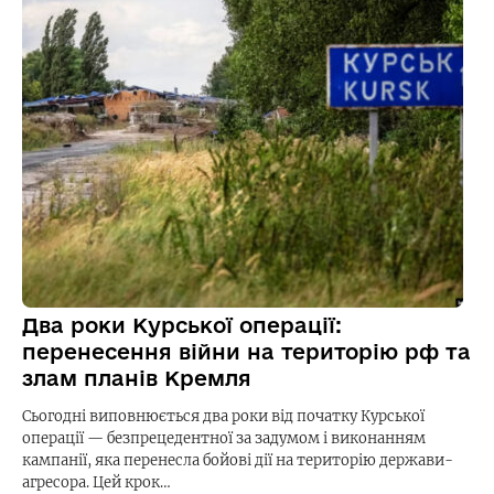
Два роки Курської операції:
перенесення війни на територію рф та
злам планів Кремля
Сьогодні виповнюється два роки від початку Курської
операції — безпрецедентної за задумом і виконанням
кампанії, яка перенесла бойові дії на територію держави-
агресора. Цей крок…