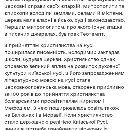
церковні справи своїх єпархій. Митрополити та
єпископи володіли землями, селами й містами.
Церква мала власні військо, суд і законодавство.
Першим митрополитом, про якого існує згадка
в писаних джерелах, був грек Теотемпт.
З прийняттям християнства на Русі
поширилася писемність. Володимир закладав
школи, будував церкви. Християнство однак
справило великий вплив на розвиток духовної
культури Київської Русі. З його запровадженням
літературною мовою на Русі стала
церковнослов’янська мова, створена приблизно
за 100 років до прийняття християнства
болгарськими просвітителям Кирилом і
Мефодієм. З нею поширювалась освіта також
на Балканах і в Моравії. Коли християнство
стало державною релігією Київської Русі,
виникла потреба ознайомити віруючих із