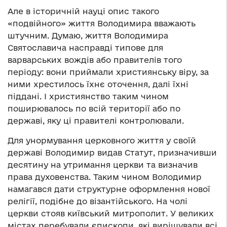
Але в історичній науці опис такого
«подвійного» життя Володимира вважають
штучним. Думаю, життя Володимира
Святославича насправді типове для
варварських вождів або правителів того
періоду: вони приймали християнську віру, за
ними хрестилось їхнє оточення, далі їхні
піддані. І християнство таким чином
поширювалось по всій території або по
державі, яку ці правителі контролювали.
Для унормування церковного життя у своїй
державі Володимир видав Статут, призначивши
десятину на утримання церкви та визначив
права духовенства. Таким чином Володимир
намагався дати структурне оформлення нової
релігії, подібне до візантійського. На чолі
церкви стояв київський митрополит. У великих
містах перебували єпископи, які вирішували всі