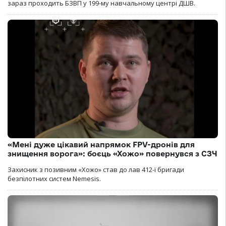
зараз проходить БЗВП у 199-му навчальному центрі ДШВ.
«Мені дуже цікавий напрямок FPV-дронів для
знищення ворога»: боєць «Хожо» повернувся з СЗЧ
Захисник з позивним «Хожо» став до лав 412-ї бригади
безпілотних систем Nemesis.