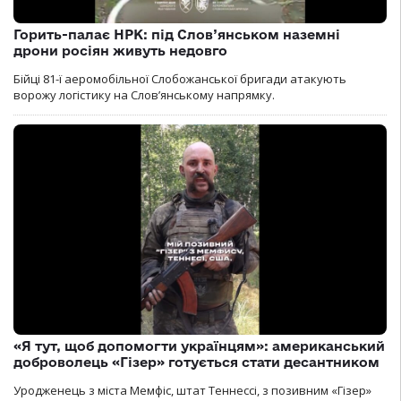
Горить-палає НРК: під Слов’янськом наземні
дрони росіян живуть недовго
Бійці 81-ї аеромобільної Слобожанської бригади атакують
ворожу логістику на Словʼянському напрямку.
«Я тут, щоб допомогти українцям»: американський
доброволець «Гізер» готується стати десантником
Уродженець з міста Мемфіс, штат Теннессі, з позивним «Гізер»