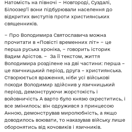
Натомість на півночі − Новгороді, Суздалі,
Білоозер’ї вони підбурювали населення до
відкритих виступів проти християнських
священників.
− Про Володимира Святославича можна
прочитати в «Повісті временних літ» − це
перша руська хроніка, − говорить історик
Вадим Арістов. − За її текстом, життя
Володимира розділене на дві частини: перша –
це язичницький період, друга – християнська.
Створюється враження, ніби усі військові
походи Володимир здійснив у язичницький
період, демонструючи жорстокість і
войовничість А варто було князю охреститись, і
все змінилось: він одружився з принцесою
Анною, демонстрував миролюбність, а якщо
доводилось воювати, то наказував війську лише
оборонятись від кочовиків і язичників.