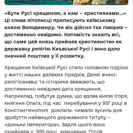
«Бути Русі хрещеною, а нам – християнами…»
Ці слова літописці приписують київському
князю Володимиру. Чи він дійсно так говорив –
достеменно невідомо. Натомість знають всі,
що саме цей князь прийняв християнство як
державну релігію Киъвської Русі і воно дало
значний поштовх у її розвитку.
Хрещення Київської Русі стало головною подією
у житті наших далеких предків. Деякі вчені-
релігієзнавці та історики вважають, що
достеменно невідома дата хрещення.
Наприклад, побутує думка, що вдова князя Ігоря,
княгиня Ольга, під час перебування у 957 році в
Константинополі доклала чимало зусиль для
здобуття найвищого державного титулу –
«доньки імператора». Задля цього вона
прийняла у 955 році хрещення. Після