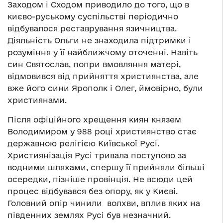
Заходом і Сходом приводило до того, що в
києво-руському суспільстві періодично
відбувалося реставрування язичництва.
Діяльність Ольги не знаходила підтримки і
розуміння у її найближчому оточенні. Навіть
син Святослав, попри вмовляння матері,
відмовився від прийняття християнства, але
вже його сини Ярополк і Олег, ймовірно, були
християнами.
Після офіційного хрещення киян князем
Володимиром у 988 році християнство стає
державною релігією Київської Русі.
Християнізація Русі тривала поступово за
водними шляхами, спершу її прийняли більші
осередки, пізніше провінція. Не всюди цей
процес відбувався без опору, як у Києві.
Головний опір чинили волхви, вплив яких на
південних землях Русі був незначний.