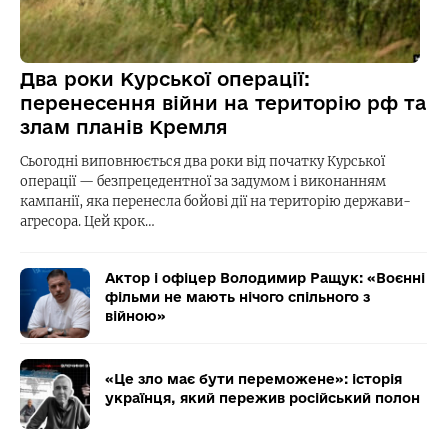
Два роки Курської операції:
перенесення війни на територію рф та
злам планів Кремля
Сьогодні виповнюється два роки від початку Курської
операції — безпрецедентної за задумом і виконанням
кампанії, яка перенесла бойові дії на територію держави-
агресора. Цей крок…
Актор і офіцер Володимир Ращук: «Воєнні
фільми не мають нічого спільного з
війною»
«Це зло має бути переможене»: історія
українця, який пережив російський полон