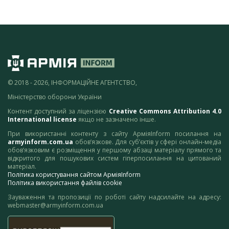
© 2018 - 2026, ІНФОРМАЦІЙНЕ АГЕНТСТВО,
Міністерство оборони України
Контент доступний за ліцензією
Creative Commons Attribution 4.0
International license
якщо не зазначено інше.
При використанні контенту з сайту АрміяInform посилання на
armyinform.com.ua
обов’язкове. Для суб’єктів у сфері онлайн-медіа
обов’язковим є розміщення у першому абзаці матеріалу прямого та
відкритого для пошукових систем гіперпосилання на цитований
матеріал.
Політика користування сайтом АрміяInform
Політика використання файлів cookie
Зауваження та пропозиції по роботі сайту надсилайте на адресу:
webmaster@armyinform.com.ua