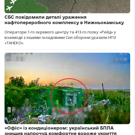
СБС повідомили деталі ураження
нафтопереробного комплексу в Нижньокамську
Оператори 1-го окремого центру та 413-го полку «Рейд» у
взаємодії з іншими складовими Сил оборони уразили НПЗ
«ТАНЕКО».
«Офіс» із кондиціонером: український БПЛА
знищив напрочуд комфортне вороже укриття