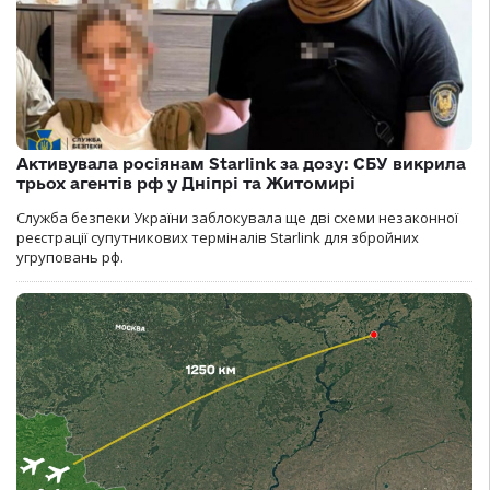
Активувала росіянам Starlink за дозу: СБУ викрила
трьох агентів рф у Дніпрі та Житомирі
Служба безпеки України заблокувала ще дві схеми незаконної
реєстрації супутникових терміналів Starlink для збройних
угруповань рф.