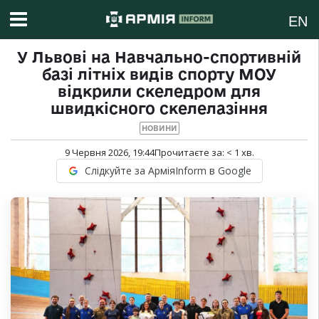
EN
У Львові на Навчально-спортивній
базі літніх видів спорту МОУ
відкрили скеледром для
швидкісного скелелазіння
НОВИНИ
9 Червня 2026, 19:44
Прочитаєте за:
< 1
хв.
Слідкуйте за АрміяInform в Google