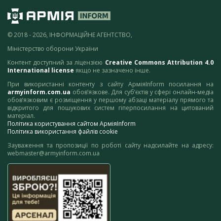
© 2018 - 2026, ІНФОРМАЦІЙНЕ АГЕНТСТВО,
Міністерство оборони України
Контент доступний за ліцензією
Creative Commons Attribution 4.0
International license
якщо не зазначено інше.
При використанні контенту з сайту АрміяInform посилання на
armyinform.com.ua
обов’язкове. Для суб’єктів у сфері онлайн-медіа
обов’язковим є розміщення у першому абзаці матеріалу прямого та
відкритого для пошукових систем гіперпосилання на цитований
матеріал.
Політика користування сайтом АрміяInform
Політика використання файлів cookie
Зауваження та пропозиції по роботі сайту надсилайте на адресу:
webmaster@armyinform.com.ua