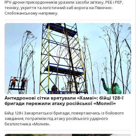
FPV-дрони прикордонників уразили засоби зв’язку, РЕБ і РЕР,
техніку, укриття та логістичний хаб ворога на Північно-
Слобожанському напрямку.
Антидронові сітки врятували «Хамві»: бійці 128-ї
бригади пережили атаку російської «Молнії»
Бійці 128-ї Закарпатської бригади, повертаючись із бойового
завдання, потрапили під атаку російського ударного
безпілотника «Молнія».