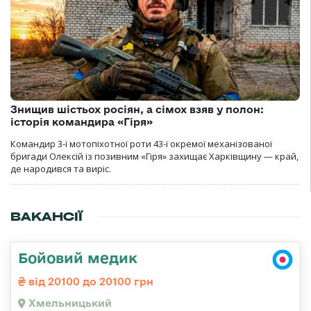
Знищив шістьох росіян, а сімох взяв у полон:
історія командира «Гіря»
Командир 3-ї мотопіхотної роти 43-ї окремої механізованої
бригади Олексій із позивним «Гіря» захищає Харківщину — край,
де народився та виріс.
ВАКАНСІЇ
Бойовий медик
від 20100 до 20100 грн
Хмельницький