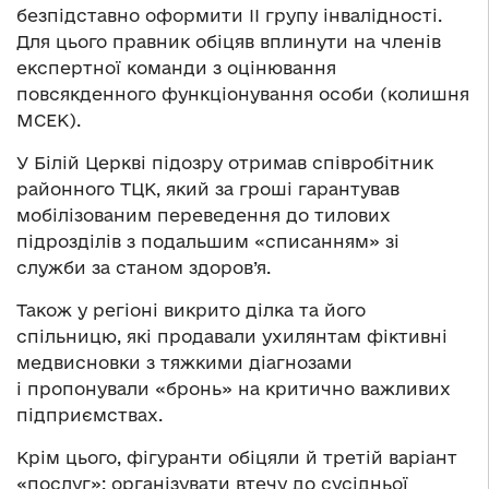
безпідставно оформити ІІ групу інвалідності.
Для цього правник обіцяв вплинути на членів
експертної команди з оцінювання
повсякденного функціонування особи (колишня
МСЕК).
У Білій Церкві підозру отримав співробітник
районного ТЦК, який за гроші гарантував
мобілізованим переведення до тилових
підрозділів з подальшим «списанням» зі
служби за станом здоров’я.
Також у регіоні викрито ділка та його
спільницю, які продавали ухилянтам фіктивні
медвисновки з тяжкими діагнозами
і пропонували «бронь» на критично важливих
підприємствах.
Крім цього, фігуранти обіцяли й третій варіант
«послуг»: організувати втечу до сусідньої