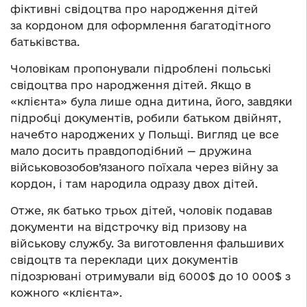
фіктивні свідоцтва про народження дітей
за кордоном для оформлення багатодітного
батьківства.
Чоловікам пропонували підроблені польські
свідоцтва про народження дітей. Якщо в
«клієнта» була лише одна дитина, його, завдяки
підробці документів, робили батьком двійнят,
начебто народжених у Польщі. Вигляд це все
мало досить правдоподібний — дружина
військовозобов’язаного поїхала через війну за
кордон, і там народила одразу двох дітей.
Отже, як батько трьох дітей, чоловік подавав
документи на відстрочку від призову на
військову службу. За виготовлення фальшивих
свідоцтв та переклади цих документів
підозрювані отримували від 6000$ до 10 000$ з
кожного «клієнта».