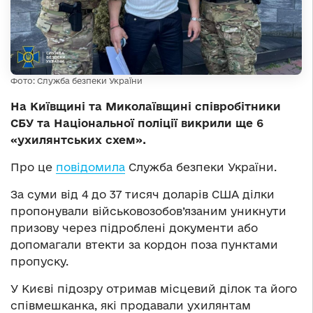
Фото: Служба безпеки України
На Київщині та Миколаївщині співробітники
СБУ та Національної поліції викрили ще 6
«ухилянтських схем».
Про це
повідомила
Служба безпеки України.
За суми від 4 до 37 тисяч доларів США ділки
пропонували військовозобов’язаним уникнути
призову через підроблені документи або
допомагали втекти за кордон поза пунктами
пропуску.
У Києві підозру отримав місцевий ділок та його
співмешканка, які продавали ухилянтам