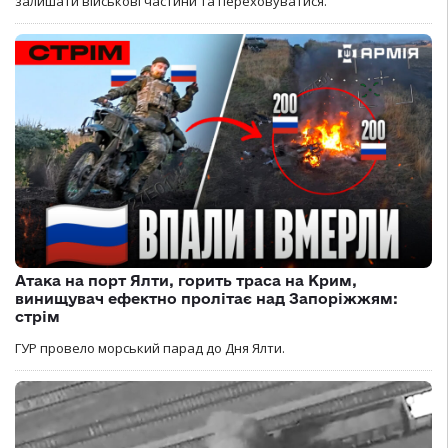
залишати військові частини та переховуватися.
Атака на порт Ялти, горить траса на Крим,
винищувач ефектно пролітає над Запоріжжям:
стрім
ГУР провело морський парад до Дня Ялти.