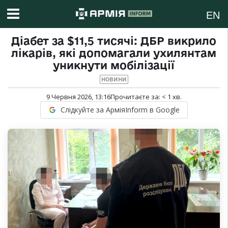
EN
Діабет за $11,5 тисячі: ДБР викрило
лікарів, які допомагали ухилянтам
уникнути мобілізації
НОВИНИ
9 Червня 2026, 13:16
Прочитаєте за:
< 1
хв.
Слідкуйте за АрміяInform в Google