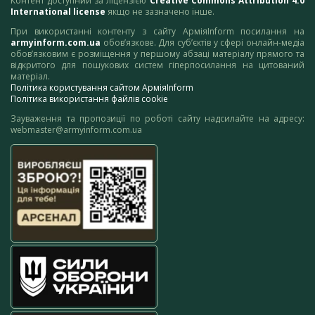
Контент доступний за ліцензією
Creative Commons Attribution 4.0
International license
якщо не зазначено інше.
При використанні контенту з сайту АрміяInform посилання на
armyinform.com.ua
обов’язкове. Для суб’єктів у сфері онлайн-медіа
обов’язковим є розміщення у першому абзаці матеріалу прямого та
відкритого для пошукових систем гіперпосилання на цитований
матеріал.
Політика користування сайтом АрміяInform
Політика використання файлів cookie
Зауваження та пропозиції по роботі сайту надсилайте на адресу:
webmaster@armyinform.com.ua