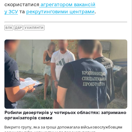
скористатися
агрегатором вакансій
у ЗСУ
та
рекрутинговими центрами
.
ВЛК
ДБР
УХИЛЯНТИ
Робили дезертирів у чотирьох областях: затримано
організаторів схеми
Викрито групу, яка за гроші допомагала військовослужбовцям