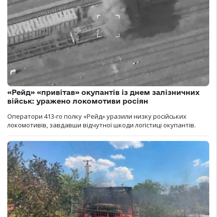
«Рейд» «привітав» окупантів із днем залізничних
військ: уражено локомотиви росіян
Оператори 413-го полку «Рейд» уразили низку російських
локомотивів, завдавши відчутної шкоди логістиці окупантів.