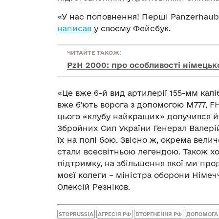
«У нас поповнення! Перші Panzerhaubi
написав
у своєму Фейсбук.
ЧИТАЙТЕ ТАКОЖ:
PzH 2000: про особливості німецько
«Це вже 6-й вид артилерії 155-мм кал
вже б’ють ворога з допомогою M777, FH
цього «клубу найкращих» долучився й
Збройних Сил України Генерал Валері
їх на полі бою. Звісно ж, окрема вел
стали всесвітньою легендою. Також х
підтримку, на збільшення якої ми пр
моєї колеги – міністра оборони Німеч
Олексій Резніков.
STOPRUSSIA
АГРЕСІЯ РФ
ВТОРГНЕННЯ РФ
ДОПОМОГА 