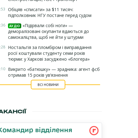
:53
Обіцяв «списати» за $11 тисяч:
підполковник НГУ постане перед судом
:36
«Підірвали собі ноги» —
АУДІО
деморалізовані окупанти вдаються до
самокаліцтва, щоб не йти у штурми
:28
Ностальгія за пломбіром і виправдання
росії коштували студенту семи років
тюрми: у Харкові засуджено «блогера»
:10
Викрито «батюшку» — зрадника: агент фсб
отримав 15 років ув’язнення
ВСІ НОВИНИ
АКАНСІЇ
Командир відділення