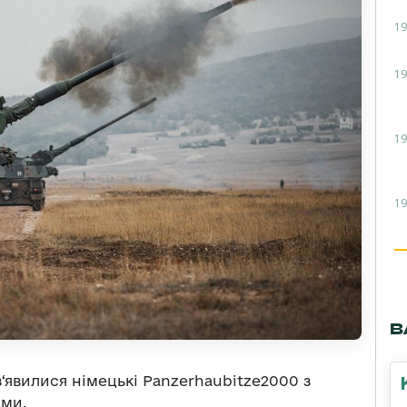
19
19
19
19
В
з‘явилися німецькі Panzerhaubitze2000 з
ами.