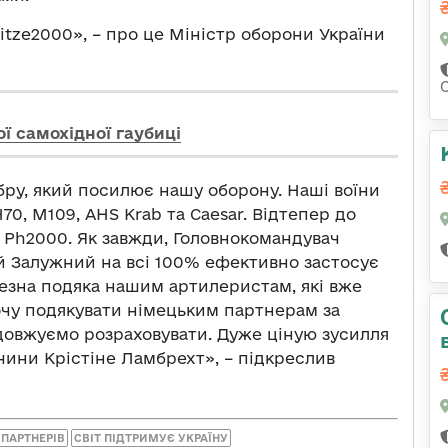
tze2000», – про це Міністр оборони України
ї самохідної гаубиці
ібру, який посилює нашу оборону. Наші воїни
70, M109, AHS Krab та Caesar. Відтепер до
 Ph2000. Як завжди, Головнокомандувач
й Залужний на всі 100% ефективно застосує
ичезна подяка нашим артилеристам, які вже
очу подякувати німецьким партнерам за
одовжуємо розраховувати. Дуже ціную зусилля
чини Крістіне Ламбрехт», – підкреслив
ПАРТНЕРІВ
СВІТ ПІДТРИМУЄ УКРАЇНУ