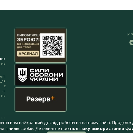
pr
ons
не
orm
Для
м є
 та
 на
 на
чити вам найкращий досвід роботи на нашому сайті. Продовжу
я файлів cookie. Детальніше про
політику використання фай