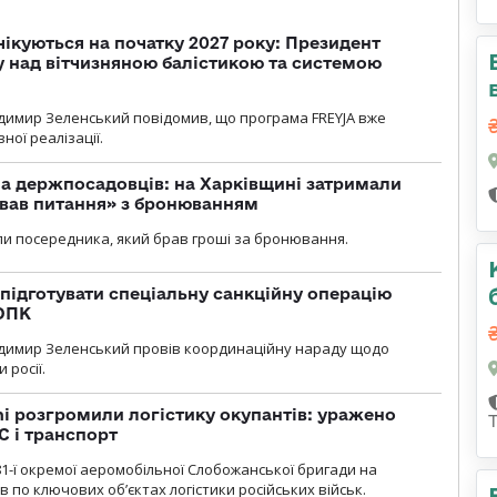
чікуються на початку 2027 року: Президент
у над вітчизняною балістикою та системою
димир Зеленський повідомив, що програма FREYJA вже
ної реалізації.
а держпосадовців: на Харківщині затримали
ував питання» з бронюванням
и посередника, який брав гроші за бронювання.
підготувати спеціальну санкційну операцію
 ОПК
димир Зеленський провів координаційну нараду щодо
 росії.
i розгромили логістику окупантів: уражено
С і транспорт
1-ї окремої аеромобільної Слобожанської бригади на
 по ключових об’єктах логістики російських військ.