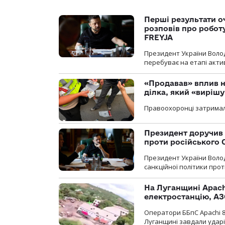
Перші результати о
розповів про робот
FREYJA
Президент України Воло
перебуває на етапі актив
«Продавав» вплив н
ділка, який «виріш
Правоохоронці затримал
Президент доручив 
проти російського
Президент України Воло
санкційної політики проти
На Луганщині Apach
електростанцію, АЗ
Оператори ББпС Apachi 8
Луганщині завдали ударів