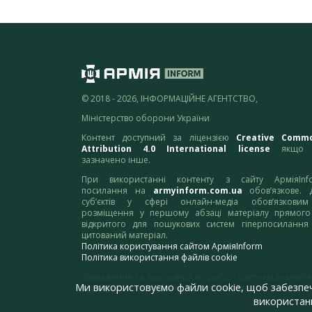
© 2018 - 2026, ІНФОРМАЦІЙНЕ АГЕНТСТВО,
Міністерство оборони України
Контент доступний за ліцензією
Creative Comm
Attribution 4.0 International license
якщо 
зазначено інше.
При використанні контенту з сайту АрміяInf
посилання на
armyinform.com.ua
обов’язкове. 
суб’єктів у сфері онлайн-медіа обов’язкови
розміщення у першому абзаці матеріалу прямого
відкритого для пошукових систем гіперпосилання
цитований матеріал.
Політика користування сайтом АрміяInform
Політика використання файлів cookie
Зауваження та пропозиції по роботі сайту надсилайте
Ми використовуємо файли cookie, щоб забезпе
адресу:
webmaster@armyinform.com.ua
використанн