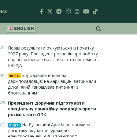
НАС
ENGLISH
:51
Перші результати очікуються на початку
2027 року: Президент розповів про роботу
над вітчизняною балістикою та системою
FREYJA
:41
«Продавав» вплив на
ФОТО
держпосадовців: на Харківщині затримали
ділка, який «вирішував питання» з
бронюванням
:25
Президент доручив підготувати
спеціальну санкційну операцію проти
російського ОПК
:11
На Луганщині Apachi розгромили
ВІДЕО
логістику окупантів: уражено
електростанцію, АЗС і транспорт