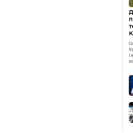
Д
п
т
К
С
К
і 
н