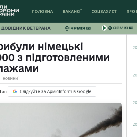
ГОЛОВНА
ВАКАНСІЇ
СОЦЗАХИСТ
ПРО 
ДОВІДНИК ВЕТЕРАНА
рибули німецькі
20
000 з підготовленими
іпажами
20
НОВИНИ
Слідкуйте за АрміяInform в Google
1
хв.
20
20