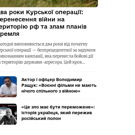
ва роки Курської операції:
еренесення війни на
ериторію рф та злам планів
ремля
ьогодні виповнюється два роки від початку
урської операції — безпрецедентної за задумом
виконанням кампанії, яка перенесла бойові дії
а територію держави-агресора. Цей крок…
Актор і офіцер Володимир
Ращук: «Воєнні фільми не мають
нічого спільного з війною»
«Це зло має бути переможене»:
історія українця, який пережив
російський полон