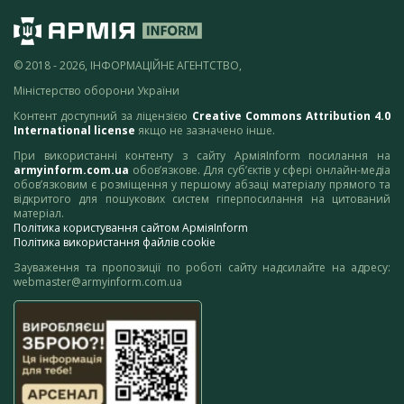
© 2018 - 2026, ІНФОРМАЦІЙНЕ АГЕНТСТВО,
Міністерство оборони України
Контент доступний за ліцензією
Creative Commons Attribution 4.0
International license
якщо не зазначено інше.
При використанні контенту з сайту АрміяInform посилання на
armyinform.com.ua
обов’язкове. Для суб’єктів у сфері онлайн-медіа
обов’язковим є розміщення у першому абзаці матеріалу прямого та
відкритого для пошукових систем гіперпосилання на цитований
матеріал.
Політика користування сайтом АрміяInform
Політика використання файлів cookie
Зауваження та пропозиції по роботі сайту надсилайте на адресу:
webmaster@armyinform.com.ua