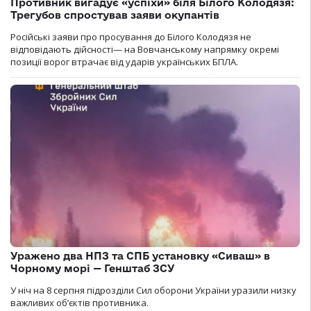
Противник вигадує «успіхи» біля Білого Колодязя:
Трегубов спростував заяви окупантів
Російські заяви про просування до Білого Колодязя не
відповідають дійсності— на Вовчанському напрямку окремі
позиції ворог втрачає від ударів українських БПЛА.
Уражено два НПЗ та СПБ установку «Сиваш» в
Чорному морі — Генштаб ЗСУ
У ніч на 8 серпня підрозділи Сил оборони України уразили низку
важливих об’єктів противника.