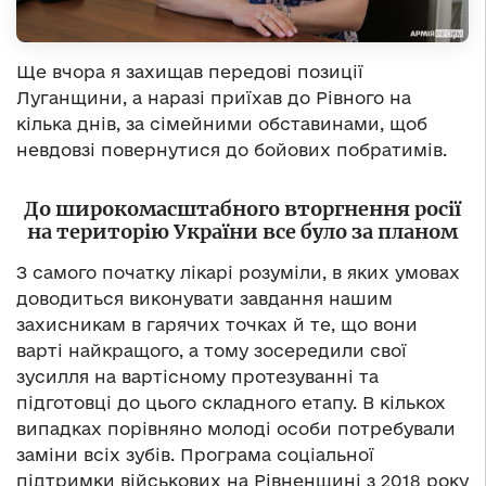
Ще вчора я захищав передові позиції
Луганщини, а наразі приїхав до Рівного на
кілька днів, за сімейними обставинами, щоб
невдовзі повернутися до бойових побратимів.
До широкомасштабного вторгнення росії
на територію України все було за планом
З самого початку лікарі розуміли, в яких умовах
доводиться виконувати завдання нашим
захисникам в гарячих точках й те, що вони
варті найкращого, а тому зосередили свої
зусилля на вартісному протезуванні та
підготовці до цього складного етапу. В кількох
випадках порівняно молоді особи потребували
заміни всіх зубів. Програма соціальної
підтримки військових на Рівненщині з 2018 року