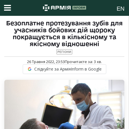
EN
Безоплатне протезування зубів для
учасників бойових дій щороку
покращується в кількісному та
якісному відношенні
РЕГІОНИ
26 Травня 2022, 23:53
Прочитаєте за:
3
хв.
Слідкуйте за АрміяInform в Google