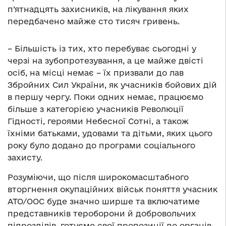
п’ятнадцять захисників, на лікування яких
передбачено майже сто тисяч гривень.
– Більшість із тих, хто перебуває сьогодні у
черзі на зубопротезування, а це майже двісті
осіб, на місці немає – їх призвали до лав
Збройних Сил України, як учасників бойових дій
в першу чергу. Поки одних немає, працюємо
більше з категорією учасників Революції
Гідності, героями Небесної Сотні, а також
їхніми батьками, удовами та дітьми, яких цього
року було додано до програми соціального
захисту.
Розуміючи, що після широкомасштабного
вторгнення окупаційних військ поняття учасник
АТО/ООС буде значно ширше та включатиме
представників тероборони й добровольчих
підрозділів, готуємо свої пропозиції до органів