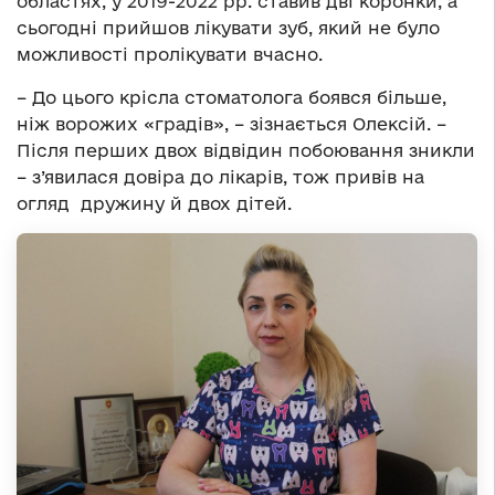
областях, у 2019-2022 рр. ставив дві коронки, а
сьогодні прийшов лікувати зуб, який не було
можливості пролікувати вчасно.
– До цього крісла стоматолога боявся більше,
ніж ворожих «градів», – зізнається Олексій. –
Після перших двох відвідин побоювання зникли
– з’явилася довіра до лікарів, тож привів на
огляд дружину й двох дітей.