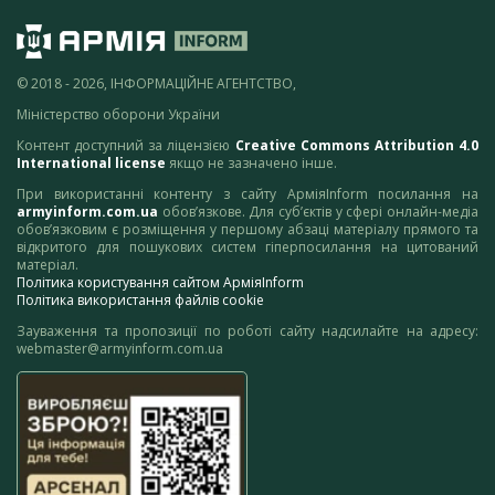
© 2018 - 2026, ІНФОРМАЦІЙНЕ АГЕНТСТВО,
Міністерство оборони України
Контент доступний за ліцензією
Creative Commons Attribution 4.0
International license
якщо не зазначено інше.
При використанні контенту з сайту АрміяInform посилання на
armyinform.com.ua
обов’язкове. Для суб’єктів у сфері онлайн-медіа
обов’язковим є розміщення у першому абзаці матеріалу прямого та
відкритого для пошукових систем гіперпосилання на цитований
матеріал.
Політика користування сайтом АрміяInform
Політика використання файлів cookie
Зауваження та пропозиції по роботі сайту надсилайте на адресу:
webmaster@armyinform.com.ua