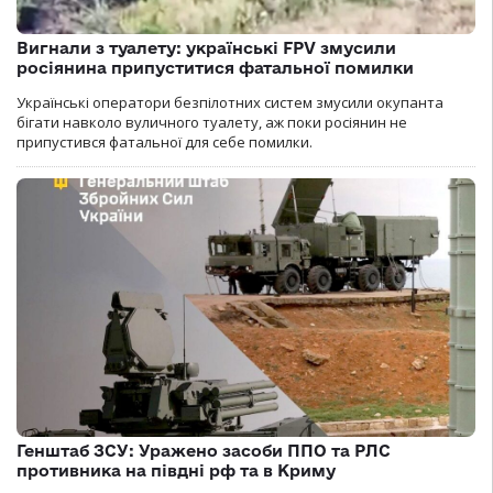
Вигнали з туалету: українські FPV змусили
росіянина припуститися фатальної помилки
Українські оператори безпілотних систем змусили окупанта
бігати навколо вуличного туалету, аж поки росіянин не
припустився фатальної для себе помилки.
Генштаб ЗСУ: Уражено засоби ППО та РЛС
противника на півдні рф та в Криму