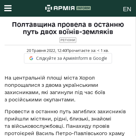
EN
Полтавщина провела в останню
путь двох воїнів-земляків
РЕГІОНИ
20 Травня 2022, 12:40
Прочитаєте за:
< 1
хв.
Слідкуйте за АрміяInform в Google
На центральній площі міста Хорол
попрощалися з двома українськими
захисниками, які загинули під час боїв
з російськими окупантами.
Провести в останню путь загиблих захисників
прийшли містяни, рідні, близькі, знайомі
та військовослужбовці. Панахиду провів
протоієрей Василь Петро-Павлівського храму