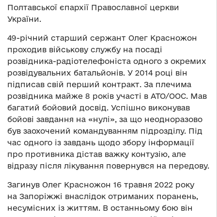
Полтавської єпархії Православної церкви
України.
49-річний старший сержант Олег Красножон
проходив військову службу на посаді
розвідника-радіотелефоніста одного з окремих
розвідувальних батальйонів. У 2014 році він
підписав свій перший контракт. За плечима
розвідника майже 8 років участі в АТО/ООС. Мав
багатий бойовий досвід. Успішно виконував
бойові завдання на «нулі», за що неодноразово
був заохочений командуванням підрозділу. Під
час одного із завдань щодо збору інформації
про противника дістав важку контузію, але
відразу після лікування повернувся на передову.
Загинув Олег Красножон 16 травня 2022 року
на Запоріжжі внаслідок отриманих поранень,
несумісних із життям. В останньому бою він