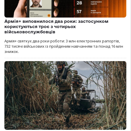
Армія+ виповнилося два роки: застосунком
користуються троє з чотирьох
військовослужбовців
Армія+ святкує два роки роботи: 3 млн електронних рапортів,
732 тисячі військових із пройденим навчанням та понад 16 млн
знижок.