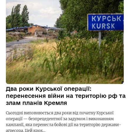
Два роки Курської операції:
перенесення війни на територію рф та
злам планів Кремля
Сьогодні виповнюється два роки від початку Курської
операції — безпрецедентної за задумом і виконанням
кампанії, яка перенесла бойові дії на територію держави-
агресора. Цей крок…