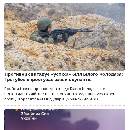
Противник вигадує «успіхи» біля Білого Колодязя:
Трегубов спростував заяви окупантів
Російські заяви про просування до Білого Колодязя не
відповідають дійсності— на Вовчанському напрямку окремі
позиції ворог втрачає від ударів українських БПЛА.