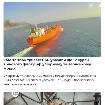
«МоЛоЧКа» триває: СБС уразили ще 12 суден
тіньового флоту рф у Чорному та Азовському
морях
У Чорному та Азовському морях у межах операції «МоЛоЧКа»
Сили безпілотних систем уразили ще 12 суден, пов’язаних із
тіньовим флотом росії.