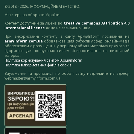
© 2018 - 2026, ІНФОРМАЦІЙНЕ АГЕНТСТВО,
Міністерство оборони України
Контент доступний за ліцензією
Creative Commons Attribution 4.0
International license
якщо не зазначено інше.
При використанні контенту з сайту АрміяInform посилання на
armyinform.com.ua
обов’язкове. Для суб’єктів у сфері онлайн-медіа
обов’язковим є розміщення у першому абзаці матеріалу прямого та
відкритого для пошукових систем гіперпосилання на цитований
матеріал.
Політика користування сайтом АрміяInform
Політика використання файлів cookie
Зауваження та пропозиції по роботі сайту надсилайте на адресу:
webmaster@armyinform.com.ua