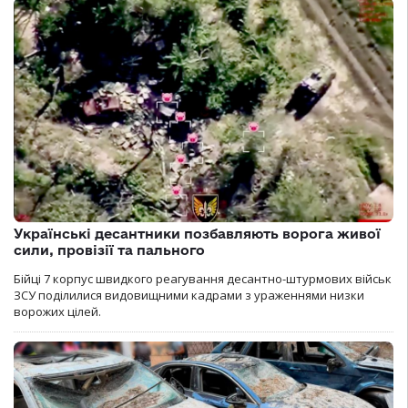
Українські десантники позбавляють ворога живої
сили, провізії та пального
Бійці 7 корпус швидкого реагування десантно-штурмових військ
ЗСУ поділилися видовищними кадрами з ураженнями низки
ворожих цілей.