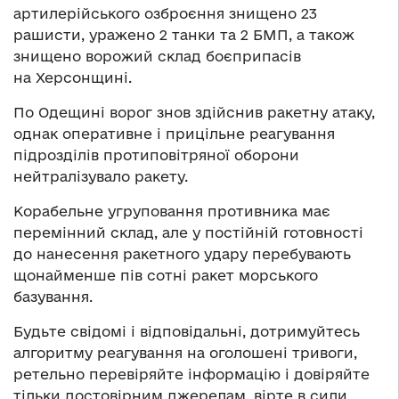
артилерійського озброєння знищено 23
рашисти, уражено 2 танки та 2 БМП, а також
знищено ворожий склад боєприпасів
на Херсонщині.
По Одещині ворог знов здійснив ракетну атаку,
однак оперативне і прицільне реагування
підрозділів протиповітряної оборони
нейтралізувало ракету.
Корабельне угруповання противника має
перемінний склад, але у постійній готовності
до нанесення ракетного удару перебувають
щонайменше пів сотні ракет морського
базування.
Будьте свідомі і відповідальні, дотримуйтесь
алгоритму реагування на оголошені тривоги,
ретельно перевіряйте інформацію і довіряйте
тільки достовірним джерелам, вірте в сили