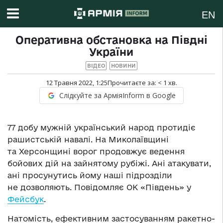
EN
Оперативна обстановка на Півдні
України
ВІДЕО
НОВИНИ
12 Травня 2022, 1:25
Прочитаєте за:
< 1
хв.
Слідкуйте за АрміяInform в Google
77 добу мужній український народ протидіє
рашистській навалі. На Миколаївщині
та Херсонщині ворог продовжує ведення
бойових дій на зайнятому рубіжі. Ані атакувати,
ані просунутись йому наші підрозділи
не дозволяють. Повідомляє ОК «Південь» у
Фейсбук
.
Натомість, ефективним застосуванням ракетно-