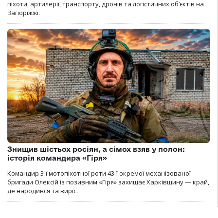
піхоти, артилерії, транспорту, дронів та логістичних об’єктів на
Запоріжжі.
Знищив шістьох росіян, а сімох взяв у полон:
історія командира «Гіря»
Командир 3-ї мотопіхотної роти 43-ї окремої механізованої
бригади Олексій із позивним «Гіря» захищає Харківщину — край,
де народився та виріс.