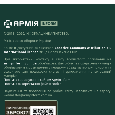
© 2018 - 2026, ІНФОРМАЦІЙНЕ АГЕНТСТВО,
Міністерство оборони України
Контент доступний за ліцензією
Creative Commons Attribution 4.0
International license
якщо не зазначено інше.
При використанні контенту з сайту АрміяInform посилання на
armyinform.com.ua
обов’язкове. Для суб’єктів у сфері онлайн-медіа
обов’язковим є розміщення у першому абзаці матеріалу прямого та
відкритого для пошукових систем гіперпосилання на цитований
матеріал.
Політика користування сайтом АрміяInform
Політика використання файлів cookie
Зауваження та пропозиції по роботі сайту надсилайте на адресу:
webmaster@armyinform.com.ua