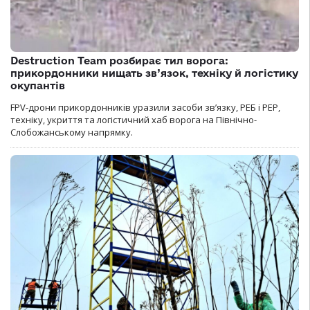
Destruction Team розбирає тил ворога:
прикордонники нищать зв’язок, техніку й логістику
окупантів
FPV-дрони прикордонників уразили засоби зв’язку, РЕБ і РЕР,
техніку, укриття та логістичний хаб ворога на Північно-
Слобожанському напрямку.