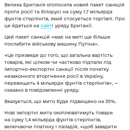
Велика Британія оголосила новий пакет санкцій
проти росії та білорусі на суму 1,7 мільярда
фунтів стерлінгів, який стосується торгівлі. Про
це йдеться на
сайт
і уряду Британії.
Цей пакет санкцій «має на меті ще більше
послабити військову машину Путіна».
«Це призведе до того, що загальна вартість
товарів, які цілком чи частково підпали під
імпортно-експортні санкції після початку
незаконного вторгнення росії в Україну,
перевищить 4 мільярди фунтів стерлінгів», —
сказано в повідомленні уряду.
Вказується, що мито буде підвищено на 35%.
Нові імпортні мита охоплюватимуть товари
на суму 1,4 мільярда фунтів стерлінгів,
включаючи платину і паладій, «щоб завадити