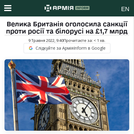
EN
Велика Британія оголосила санкції
проти росії та білорусі на £1,7 млрд
9 Травня 2022, 9:40
Прочитаєте за:
< 1
хв.
Слідкуйте за АрміяInform в Google