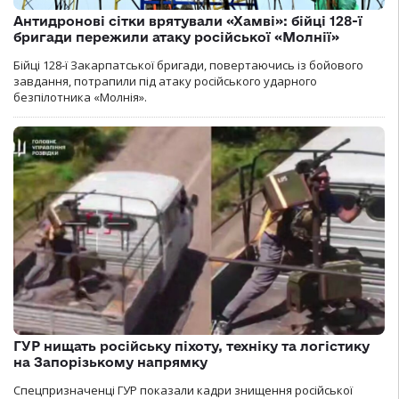
Антидронові сітки врятували «Хамві»: бійці 128-ї
бригади пережили атаку російської «Молнії»
Бійці 128-ї Закарпатської бригади, повертаючись із бойового
завдання, потрапили під атаку російського ударного
безпілотника «Молнія».
ГУР нищать російську піхоту, техніку та логістику
на Запорізькому напрямку
Спецпризначенці ГУР показали кадри знищення російської