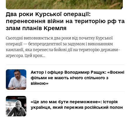
Два роки Курської операції:
перенесення війни на територію рф та
злам планів Кремля
Сьогодні виповнюється два роки від початку Курської
операції — безпрецедентної за задумом і виконанням
кампанії, яка перенесла бойові дії на територію держави-
агресора. Цей крок…
Актор і офіцер Володимир Ращук: «Воєнні
фільми не мають нічого спільного з
війною»
«Це зло має бути переможене»: історія
українця, який пережив російський полон