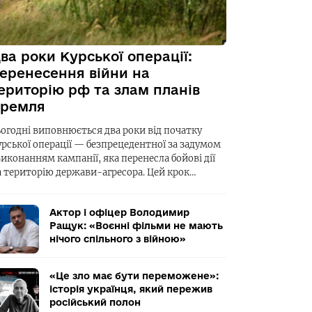
ва роки Курської операції:
еренесення війни на
ериторію рф та злам планів
ремля
ьогодні виповнюється два роки від початку
урської операції — безпрецедентної за задумом
виконанням кампанії, яка перенесла бойові дії
а територію держави-агресора. Цей крок…
Актор і офіцер Володимир
Ращук: «Воєнні фільми не мають
нічого спільного з війною»
«Це зло має бути переможене»:
історія українця, який пережив
російський полон