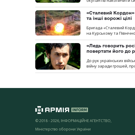
окупантів накопичити с
«Сталевий Кордон»
та інші ворожі цілі
Бригада «Сталевий Кордо
на Курському та Північ
«Ледь говорить рос
повертати його до 
До рук українських війсь
війну заради грошей, про
© 2018 - 2026, ІНФОРМАЦІЙНЕ АГЕНТСТВО,
Міністерство оборони України