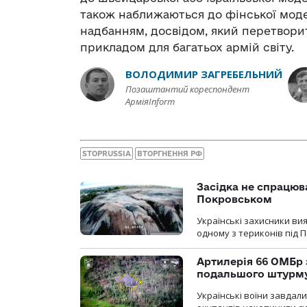
також наближаються до фінської модел
надбанням, досвідом, який перетворит
прикладом для багатьох армій світу.
ВОЛОДИМИР ЗАГРЕБЕЛЬНИЙ
Позаштантий кореспондент
АрміяInform
STOPRUSSIA
ВТОРГНЕННЯ РФ
Засідка не спрацюв
Покровськом
Українські захисники вия
одному з териконів під 
Артилерія 66 ОМБр 
подальшого штурм
Українські воїни завдал