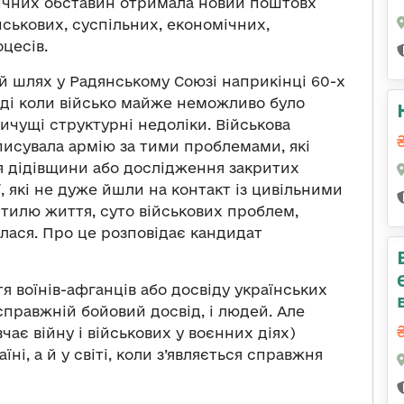
агічних обставин отримала новий поштовх
ійськових, суспільних, економічних,
цесів.
ій шлях у Радянському Союзі наприкінці 60-х
тоді коли військо майже неможливо було
ичущі структурні недоліки. Військова
описувала армію за тими проблемами, які
ня дідівщини або дослідження закритих
, які не дуже йшли на контакт із цивільними
тилю життя, суто військових проблем,
алася. Про це розповідає кандидат
 воїнів-афганців або досвіду українських
справжній бойовий досвід, і людей. Але
чає війну і військових у воєнних діях)
аїні, а й у світі, коли з’являється справжня