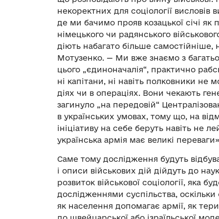
некоректних для соціології висловів 
де ми бачимо прояв козацької січі як
німецького чи радянського військового
діють набагато більше самостійніше, н
Мотузенко. — Ми вже знаємо з багатьо
цього „єдиноначалія“, практично рабс
ні капітани, ні навіть полковники не 
діях чи в операціях. Вони чекають ген
загинуло „на передовій“ Централізова
в українських умовах, тому що, на відм
ініціативу на себе беруть навіть не ле
українська армія має великі переваги
Саме тому дослідження будуть відбува
і описи військових дій дійдуть до наук
розвиток військової соціології, яка б
дослідженнями суспільства, оскільки є
як населення допомагає армії, як тер
до швейцарської або ізраїльської моделі