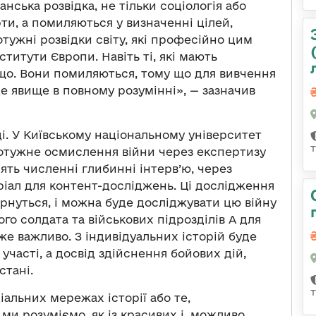
нська розвідка, не тільки соціологія або
рти, а помиляються у визначенні цілей,
отужні розвідки світу, які професійно цим
титути Європи. Навіть ті, які мають
що. Вони помиляються, тому що для вивчення
е явище в повному розумінні», — зазначив
і. У Київському національному університет
потужне осмислення війни через експертизу
ять численні глибинні інтерв’ю, через
ріал для контент-досліджень. Ці дослідження
ернуться, і можна буде досліджувати цю війну
ого солдата та військових підрозділів А для
уже важливо. З індивідуальних історій буде
 участі, а досвід здійснення бойових дій,
стані.
іальних мережах історії або те,
 ми розуміємо, як із красивих і, можливо,