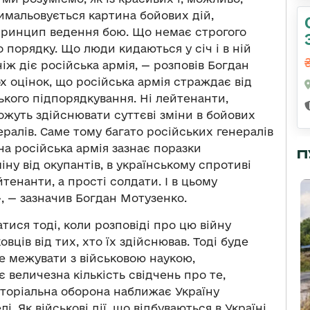
вимальовується картина бойових дій,
 принцип ведення бою. Що немає строгого
 порядку. Що люди кидаються у січ і в ній
іж діє російська армія, — розповів Богдан
х оцінок, що російська армія страждає від
ького підпорядкування. Ні лейтенанти,
можуть здійснювати суттєві зміни в бойових
ералів. Саме тому багато російських генералів
на російська армія зазнає поразки
П
іну від окупантів, в українському спротиві
йтенанти, а прості солдати. І в цьому
», — зазначив Богдан Мотузенко.
тися тоді, коли розповіді про цю війну
овців від тих, хто їх здійснював. Тоді буде
уде межувати з військовою наукою,
 величезна кількість свідчень про те,
иторіальна оборона наближає Україну
. Як військові дії, що відбуваються в Україні,