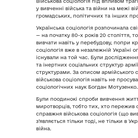
Військова соціологія під впливом тр
у вивченні війська та війни на межі в
громадських, політичних та інших про
Українська соціологія розпочинала св
— на початку 80-х років 20 століття, 
вивчати навіть у перебудову, попри кр
соціологія вже в незалежній Україні 
існували на той час. Були досліджен
та інертних соціальних структур армії
структурами. За описом армійського с
військова соціологія навіть не просув
соціологічних наук Богдан Мотузенко.
Були поодинокі спроби вивчення життя
миротворців, тобто тих, хто пережив 
справжня військова соціологія (що вив
з’являється тільки тоді, не тільки в Укр
війна.