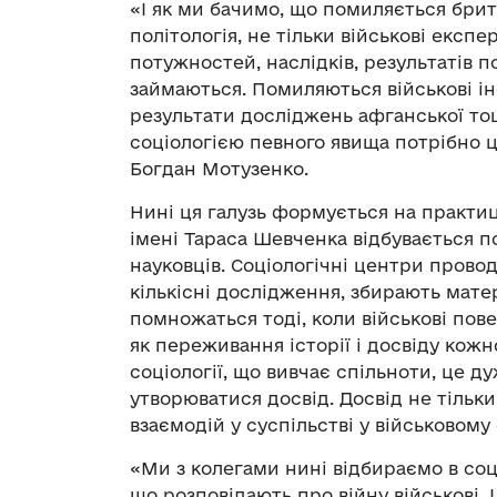
«І як ми бачимо, що помиляється брита
політологія, не тільки військові експе
потужностей, наслідків, результатів п
займаються. Помиляються військові інс
результати досліджень афганської то
соціологією певного явища потрібно ц
Богдан Мотузенко.
Нині ця галузь формується на практиц
імені Тараса Шевченка відбувається 
науковців. Соціологічні центри провод
кількісні дослідження, збирають мате
помножаться тоді, коли військові пов
як переживання історії і досвіду кожн
соціології, що вивчає спільноти, це д
утворюватися досвід. Досвід не тільки
взаємодій у суспільстві у військовому 
«Ми з колегами нині відбираємо в соц
що розповідають про війну військові. І