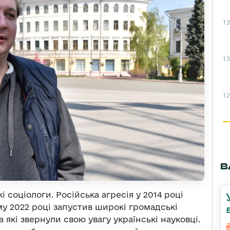
13
13
12
В
 соціологи. Російська агресія у 2014 році
 2022 році запустив широкі громадські
 які звернули свою увагу українські науковці.