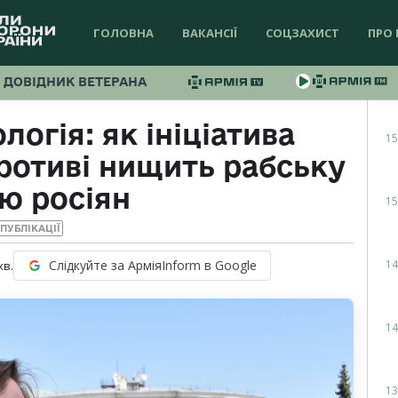
ГОЛОВНА
ВАКАНСІЇ
СОЦЗАХИСТ
ПРО 
ДОВІДНИК ВЕТЕРАНА
логія: як ініціатива
15
ротиві нищить рабську
ю росіян
15
ПУБЛІКАЦІЇ
14
Слідкуйте за АрміяInform в Google
хв.
14
13