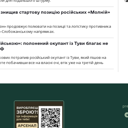
или для подальшого штурму.
 знищив стартову позицію російських «Молній»
н» продовжує полювати на позиції та логістику противника
но-Слобожанському напрямках.
ійською»: полонений окупант із Туви благає не
рф
кових потрапив російський окупант із Туви, який пішов на
те побачивши все на власні очі, втік уже на третій день
pr