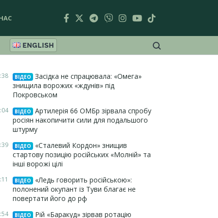
НАС
ENGLISH
:38
Засідка не спрацювала: «Омега»
ВІДЕО
знищила ворожих «ждунів» під
Покровськом
:04
Артилерія 66 ОМБр зірвала спробу
ВІДЕО
росіян накопичити сили для подальшого
штурму
:39
«Сталевий Кордон» знищив
ВІДЕО
стартову позицію російських «Молній» та
інші ворожі цілі
:11
«Ледь говорить російською»:
ВІДЕО
полонений окупант із Туви благає не
повертати його до рф
:54
Рій «Баракуд» зірвав ротацію
ВІДЕО