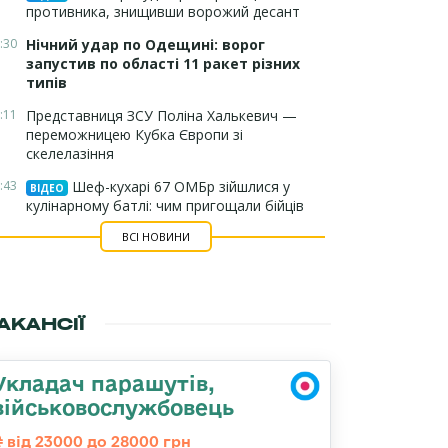
противника, знищивши ворожий десант
:30
Нічний удар по Одещині: ворог
запустив по області 11 ракет різних
типів
:11
Представниця ЗСУ Поліна Халькевич —
переможницею Кубка Європи зі
скелелазіння
:43
Шеф-кухарі 67 ОМБр зійшлися у
ВІДЕО
кулінарному батлі: чим пригощали бійців
ВСІ НОВИНИ
АКАНСІЇ
Укладач парашутів,
військовослужбовець
від 23000 до 28000 грн