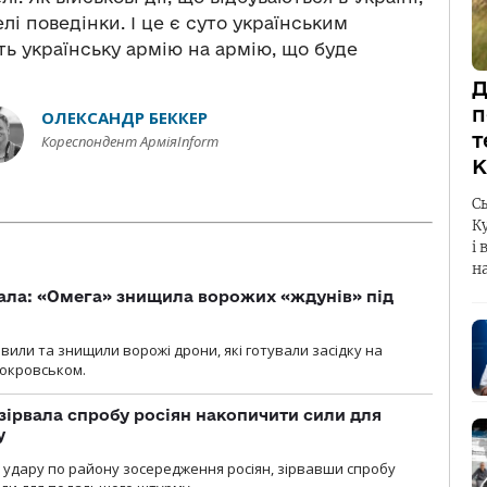
і поведінки. І це є суто українським
ь українську армію на армію, що буде
Д
п
ОЛЕКСАНДР БЕККЕР
т
Кореспондент АрміяInform
К
С
К
і 
н
ала: «Омега» знищила ворожих «ждунів» під
вили та знищили ворожі дрони, які готували засідку на
Покровськом.
зірвала спробу росіян накопичити сили для
у
и удару по району зосередження росіян, зірвавши спробу