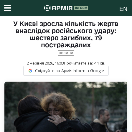
EN
У Києві зросла кількість жертв
внаслідок російського удару:
шестеро загиблих, 79
постраждалих
НОВИНИ
2 Червня 2026, 16:03
Прочитаєте за:
< 1
хв.
Слідкуйте за АрміяInform в Google