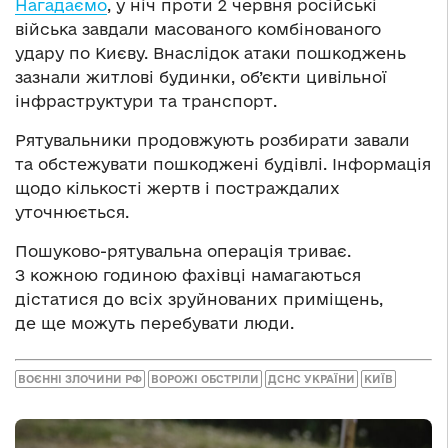
Нагадаємо
, у ніч проти 2 червня російські
війська завдали масованого комбінованого
удару по Києву. Внаслідок атаки пошкоджень
зазнали житлові будинки, об’єкти цивільної
інфраструктури та транспорт.
Рятувальники продовжують розбирати завали
та обстежувати пошкоджені будівлі. Інформація
щодо кількості жертв і постраждалих
уточнюється.
Пошуково-рятувальна операція триває.
З кожною годиною фахівці намагаються
дістатися до всіх зруйнованих приміщень,
де ще можуть перебувати люди.
ВОЄННІ ЗЛОЧИНИ РФ
ВОРОЖІ ОБСТРІЛИ
ДСНС УКРАЇНИ
КИЇВ