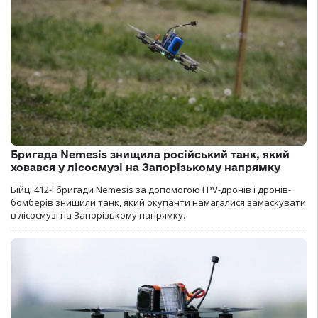
Бригада Nemesis знищила російський танк, який
ховався у лісосмузі на Запорізькому напрямку
Бійці 412-ї бригади Nemesis за допомогою FPV-дронів і дронів-
бомберів знищили танк, який окупанти намагалися замаскувати
в лісосмузі на Запорізькому напрямку.