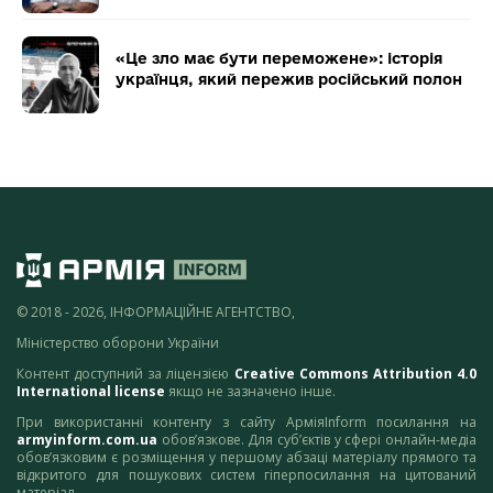
«Це зло має бути переможене»: історія
українця, який пережив російський полон
© 2018 - 2026, ІНФОРМАЦІЙНЕ АГЕНТСТВО,
Міністерство оборони України
Контент доступний за ліцензією
Creative Commons Attribution 4.0
International license
якщо не зазначено інше.
При використанні контенту з сайту АрміяInform посилання на
armyinform.com.ua
обов’язкове. Для суб’єктів у сфері онлайн-медіа
обов’язковим є розміщення у першому абзаці матеріалу прямого та
відкритого для пошукових систем гіперпосилання на цитований
матеріал.