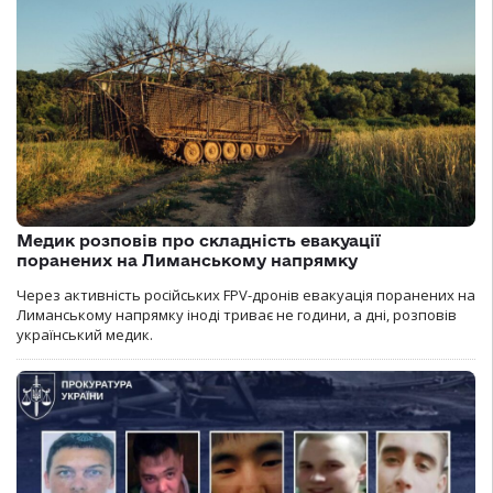
Медик розповів про складність евакуації
поранених на Лиманському напрямку
Через активність російських FPV-дронів евакуація поранених на
Лиманському напрямку іноді триває не години, а дні, розповів
український медик.