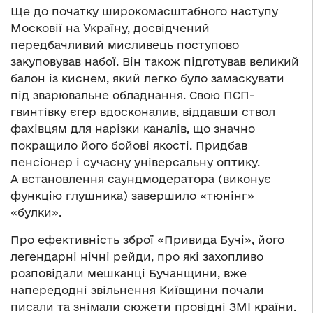
Ще до початку широкомасштабного наступу
Московії на Україну, досвідчений
передбачливий мисливець поступово
закуповував набої. Він також підготував великий
балон із киснем, який легко було замаскувати
під зварювальне обладнання. Свою ПСП-
гвинтівку єгер вдосконалив, віддавши ствол
фахівцям для нарізки каналів, що значно
покращило його бойові якості. Придбав
пенсіонер і сучасну універсальну оптику.
А встановлення саундмодератора (виконує
функцію глушника) завершило «тюнінг»
«булки».
Про ефективність зброї «Привида Бучі», його
легендарні нічні рейди, про які захопливо
розповідали мешканці Бучанщини, вже
напередодні звільнення Київщини почали
писали та знімали сюжети провідні ЗМІ країни.