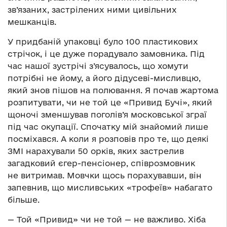
зв’язаних, застрілених ними цивільних
мешканців.
У придбаній упаковці було 100 пластикових
стрічок, і це дуже порадувало замовника. Під
час нашої зустрічі з’ясувалось, що хомути
потрібні не йому, а його дідусеві-мисливцю,
який знов пішов на полювання. Я почав жартома
розпитувати, чи не той це «Привид Бучі», який
щоночі зменшував поголів’я московської зграї
під час окупації. Спочатку мій знайомий лише
посміхався. А коли я розповів про те, що деякі
ЗМІ нарахували 50 орків, яких застрелив
загадковий єгер-пенсіонер, співрозмовник
не витримав. Мовчки щось порахувавши, він
запевнив, що мисливських «трофеїв» набагато
більше.
— Той «Привид» чи не той — не важливо. Хіба