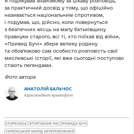
Я подякував знайомому за цікаву розповідь,
за практичний досвід у тому, що офіційно
називається національним спротивом,
і подумав, що, дійсно, коли повернуться
з безпечних місць на малу батьківщину
правнуки старого, всі ті, хто поїхав від війни,
«Привид Бучі» збере велику родину
та обов’язково сам особисто розповість свої
мисливські історії, які вже сьогодні поступово
стають легендами.
Фото автора
АНАТОЛІЙ БАЛЬЧОС
Кореспондент АрміяInform
STOPRUSSIA
ВТОРГНЕННЯ РФ
ПРИВИДА БУЧІ
УКРАЇНСЬКИЙ НАРОД НЕПЕРЕМОЖНИЙ