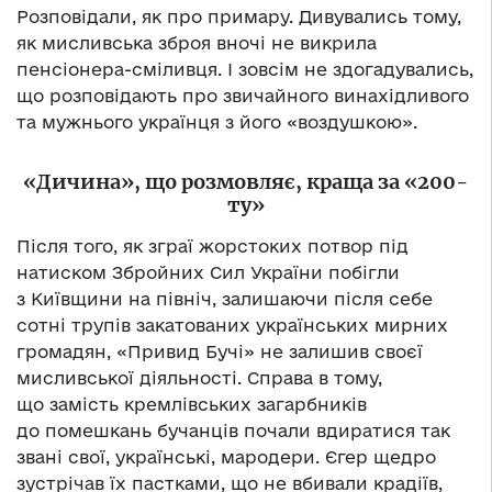
Розповідали, як про примару. Дивувались тому,
як мисливська зброя вночі не викрила
пенсіонера-сміливця. І зовсім не здогадувались,
що розповідають про звичайного винахідливого
та мужнього українця з його «воздушкою».
«Дичина», що розмовляє, краща за «200-
ту»
Після того, як зграї жорстоких потвор під
натиском Збройних Сил України побігли
з Київщини на північ, залишаючи після себе
сотні трупів закатованих українських мирних
громадян, «Привид Бучі» не залишив своєї
мисливської діяльності. Справа в тому,
що замість кремлівських загарбників
до помешкань бучанців почали вдиратися так
звані свої, українські, мародери. Єгер щедро
зустрічав їх пастками, що не вбивали крадіїв,