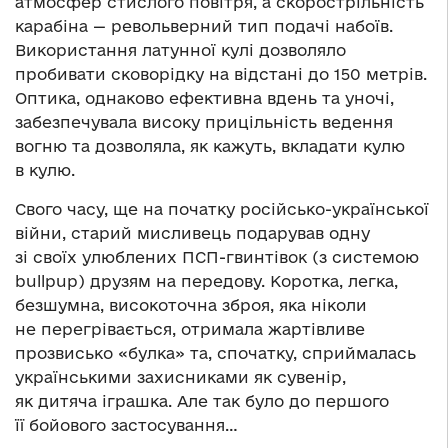
атмосфер стислого повітря, а скорострільність
карабіна — револьверний тип подачі набоїв.
Використання латунної кулі дозволяло
пробивати сковорідку на відстані до 150 метрів.
Оптика, однаково ефективна вдень та уночі,
забезпечувала високу прицільність ведення
вогню та дозволяла, як кажуть, вкладати кулю
в кулю.
Свого часу, ще на початку російсько-української
війни, старий мисливець подарував одну
зі своїх улюблених ПСП-гвинтівок (з системою
bullpup) друзям на передову. Коротка, легка,
безшумна, високоточна зброя, яка ніколи
не перегрівається, отримала жартівливе
прозвисько «булка» та, спочатку, сприймалась
українськими захисниками як сувенір,
як дитяча іграшка. Але так було до першого
її бойового застосування…