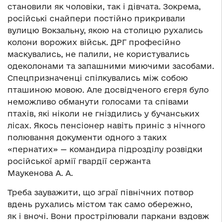
становили як чоловіки, так і дівчата. Зокрема,
російські снайпери постійно прикривали
вулицю Вокзальну, якою на столицю рухались
колони ворожих військ. ДРГ професійно
маскувались, не палили, не користувались
одеколонами та запашними миючими засобами.
Спецпризначенці спілкувались між собою
пташиною мовою. Але досвідченого єгеря було
неможливо обманути голосами та співами
птахів, які ніколи не гніздились у бучанських
лісах. Якось пенсіонер навіть приніс з нічного
полювання документи одного з таких
«пернатих» — командира підрозділу розвідки
російської армії гвардії сержанта
Маукенова А. А.
Треба зауважити, що зграї північних потвор
вдень рухались містом так само обережно,
як і вночі. Вони прострілювали паркани вздовж