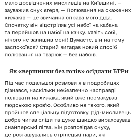
мало досвідчених мисливців на Київщині, —
зауважив онук єгеря, — Полювання на скажених
хижаків — це звичайна справа мого діда.
Спочатку він відстріляв усі набої на кабана
та перейшов на набої на качку. Уявіть собі,
нічого не залишив мені! Думаєте, він на тому
заспокоївся? Старий вигадав новий спосіб
полювання на тварюк — без набоїв.
Як «вершники без голів» осідлали БТРи
Під час подальшої розмови я в подробицях
дізнався, наскільки небезпечно насправді
полювати на хижака, який вже посмакував
людською кров’ю. Особливо на такого, який
пройшов спеціальну підготовку. Дід-мисливець
добре читав сліди та дуже швидко вираховував
снайперські лігва. Він розповідав онуку,
де розташувались стрілецькі пари, які