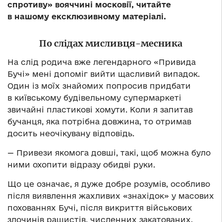
спротиву» вояччині московії, читайте
в нашому ексклюзивному матеріалі.
По слідах мисливця-месника
На слід родича вже легендарного «Привида
Бучі» мені допоміг вийти щасливий випадок.
Один із моїх знайомих попросив придбати
в київському будівельному супермаркеті
звичайні пластикові хомути. Коли я запитав
бучанця, яка потрібна довжина, то отримав
досить неочікувану відповідь.
— Привези якомога довші, такі, щоб можна було
ними охопити відразу обидві руки.
Що це означає, я дуже добре розумів, особливо
після виявлення жахливих «знахідок» у масових
похованнях Бучі, після викриття військових
злочинів рашистів, численних закатованих,