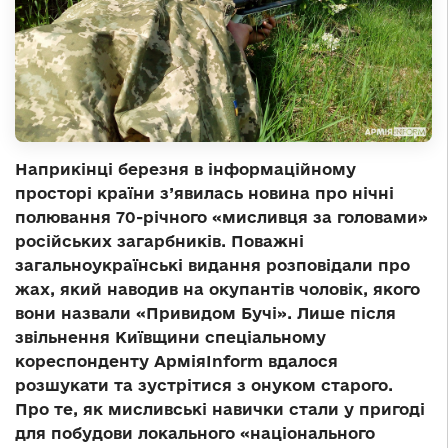
Наприкінці березня в інформаційному
просторі країни з’явилась новина про нічні
полювання 70-річного «мисливця за головами»
російських загарбників. Поважні
загальноукраїнські видання розповідали про
жах, який наводив на окупантів чоловік, якого
вони назвали «Привидом Бучі». Лише після
звільнення Київщини спеціальному
кореспонденту АрміяІ
nform
вдалося
розшукати та зустрітися з онуком старого.
Про те, як мисливські навички стали у пригоді
для побудови локального «національного