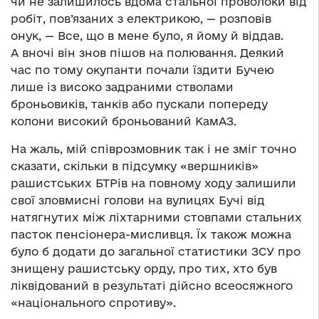
чи не залишилось вдома стальної проволоки від
робіт, пов’язаних з електрикою, — розповів
онук, — Все, що в мене було, я йому й віддав.
А вночі він знов пішов на полювання. Деякий
час по тому окупанти почали їздити Бучею
лише із високо задраними стволами
броньовиків, танків або пускали попереду
колони високий броньований КамАЗ.
На жаль, мій співрозмовник так і не зміг точно
сказати, скільки в підсумку «вершників»
рашистських БТРів на повному ходу залишили
свої зловмисні голови на вулицях Бучі від
натягнутих між ліхтарними стовпами стальних
пасток пенсіонера-мисливця. Їх також можна
було б додати до загальної статистики ЗСУ про
знищену рашистську орду, про тих, хто був
ліквідований в результаті дійсно всеосяжного
«національного спротиву».