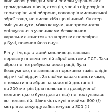
військової розвідки мали списки українських
громадських діячів, атовців, членів підрозділів
територіальної оборони, володарів мисливської
зброї тощо, не писав хіба що лінивий. Як єгер
зміг уникнути, м’яко кажучи, «неприємного»
спілкування з учасниками безжальних
каральних «чисток» та жорстких перевірок
у Бучі, пояснив його онук.
Річ у тім, що старий мисливець надавав
перевагу пневматичній зброї системи ПСП. Така
зброя не потребувала реєстрації, була
безшумною, не залишала порохових газів, слідів
від м’якої віддачі. За своїми характеристиками,
пневматична зброя на короткій дистанції
до 300 метрів (для полювання досвідченої
людини цього було достатньо) не поступалась
вогнепальній. Швидкість кулі в майже 600 (!)
метрів за секунду забезпечували 300 (!)