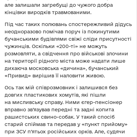
але залишали загребущі до чужого добра
кінцівки виродків травмованими.
Під час таких полювань спостережливий дідусь
неодноразово помічав поруч із покинутими
бучанськими будівлями свіжі сліди присутності
чужинців. Оскільки «200-ті» не можуть
розмовляти, а свідчення про військові злочини
на території рідного міста може надати лише
дихаюча московська «дичина», бучанський
«Привид» вирішив її наловити живою.
Ось так мій співрозмовник і залишився без
довгих пластикових хомутів, які пішли
на мисливську справу. Ними єгер-пенсіонер
вправно зв’язував передні та задні копита
рашистських свино-собак. У такий спосіб
старий спіймав та передав у «пункт прийому»
при ЗСУ п’ятьох російських орків. Але, судячи