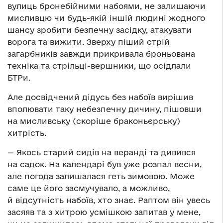
вулиць бронебійними набоями, не залишаючи
мисливцю чи будь-якій іншій людині жодного
шансу зробити безпечну засідку, атакувати
ворога та вижити. Зверху піший стрій
загарбників завжди прикривала броньована
техніка та стрільці-вершники, що осідлали
БТРи.
Але досвідчений дідусь без набоїв вирішив
вполювати таку небезпечну дичину, пішовши
на мисливську (скоріше браконьєрську)
хитрість.
— Якось старий сидів на веранді та дивився
на садок. На календарі був уже розпал весни,
але погода залишалася геть зимовою. Може
саме це його засмучувало, а можливо,
й відсутність набоїв, хто знає. Раптом він увесь
засяяв та з хитрою усмішкою запитав у мене,