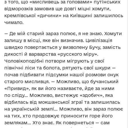
з того, що «мисливець за головами» путінських
відморозків замовив ще довгі міцні хомути,
кремлівської «дичини» на Київщині залишилось
чимало.
— Де мій старий зараз полює, я не знаю. Хомути
залишу в місці, яке він визначив. Цивілізація
швидко повертається у визволену Бучу, замість
дикості й варварства «русского міру».
Чоловікоподібні потвори мігрують у свої
північні ліси та болота, рятують свої шкури —
почав підбивати підсумки нашої розмови онук
старого мисливця. — Можливо, що бучанський
«Привид», як ви його називаєте, йде за ними
по сліду… Можливо, вистежує «здобич», яка
відбилась від мокшанської зграї та залишилась
на українській землі… Можливо, він зараз полює
на тих, хто продовжує приносити горе його
землякам… Хто знає. Як повернеться — сам