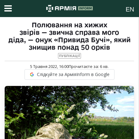
EN
Полювання на хижих
звірів — звична справа мого
діда, — онук «Привида Бучі», який
знищив понад 50 орків
ПУБЛІКАЦІЇ
5 Травня 2022, 16:00
Прочитаєте за:
6
хв.
Слідкуйте за АрміяInform в Google