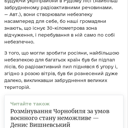
Будуючи укріпрайони в Рудому лісі (найбільш
забрудненому радіоактивними речовинами.
— Авт.), вони створювали небезпеку
насамперед для себе, бо наші громадяни
знають, що існує 30-кілометрова зона
відчуження, і перебування в ній само по собі
небезпечно.
З того, що могли зробити росіяни, найбільшою
небезпекою для багатьох країн був би підпал
лісів, бо радіоактивний пил піднявся б угору і,
згідно з розою вітрів, був би рознесений дуже
далеко, викликавши забруднення великих
територій.
Розмінування Чорнобиля за умов
воєнного стану неможливе —
Денис Вишневський