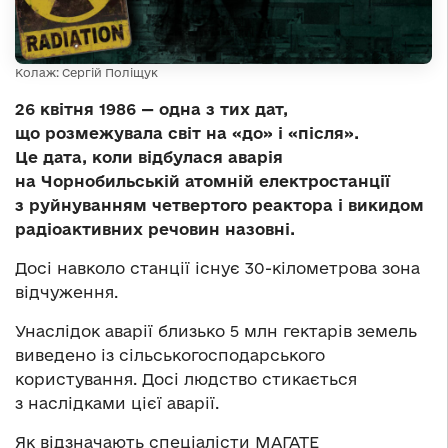
Колаж: Сергій Поліщук
26 квітня 1986 — одна з тих дат,
що розмежувала світ на «до» і «після».
Це дата, коли відбулася аварія
на Чорнобильській атомній електростанції
з руйнуванням четвертого реактора і викидом
радіоактивних речовин назовні.
Досі навколо станції існує 30-кілометрова зона
відчуження.
Унаслідок аварії близько 5 млн гектарів земель
виведено із сільськогосподарського
користування. Досі людство стикається
з наслідками цієї аварії.
Як відзначають спеціалісти МАГАТЕ