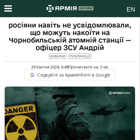
EN
росіяни навіть не усвідомлювали,
що можуть накоїти на
Чорнобильській атомній станції —
офіцер ЗСУ Андрій
НОВИНИ
ПУБЛІКАЦІЇ
26 Квітня 2024, 6:48
Прочитаєте за:
3
хв.
Слідкуйте за АрміяInform в Google