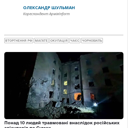
ОЛЕКСАНДР ШУЛЬМАН
Кореспондент АрміяInform
ВТОРГНЕННЯ РФ
МАГАТЕ
ОКУПАЦІЯ
ЧАЄС
ЧОРНОБИЛЬ
Понад 10 людей травмовані внаслідок російських
авіаударів по Сумах