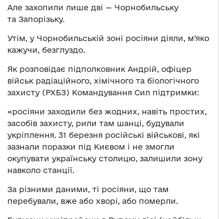
Але захопили лише дві — Чорнобильську
та Запорізьку.
Утім, у Чорнобильській зоні росіяни діяли, м’яко
кажучи, безглуздо.
Як розповідає підполковник Андрій, офіцер
військ радіаційного, хімічного та біологічного
захисту (РХБЗ) Командування Сил підтримки:
«росіяни заходили без жодних, навіть простих,
засобів захисту, рили там шанці, будували
укріплення. 31 березня російські військові, які
зазнали поразки під Києвом і не змогли
окупувати українську столицю, залишили зону
навколо станції.
За різними даними, ті росіяни, що там
перебували, вже або хворі, або померли.