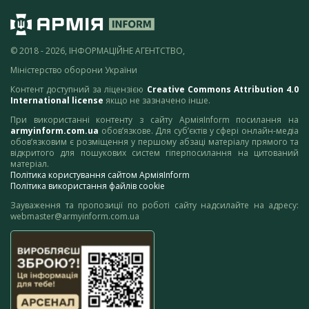
© 2018 - 2026, ІНФОРМАЦІЙНЕ АГЕНТСТВО,
Міністерство оборони України
Контент доступний за ліцензією
Creative Commons Attribution 4.0
International license
якщо не зазначено інше.
При використанні контенту з сайту АрміяInform посилання на
armyinform.com.ua
обов’язкове. Для суб’єктів у сфері онлайн-медіа
обов’язковим є розміщення у першому абзаці матеріалу прямого та
відкритого для пошукових систем гіперпосилання на цитований
матеріал.
Політика користування сайтом АрміяInform
Політика використання файлів cookie
Зауваження та пропозиції по роботі сайту надсилайте на адресу:
webmaster@armyinform.com.ua