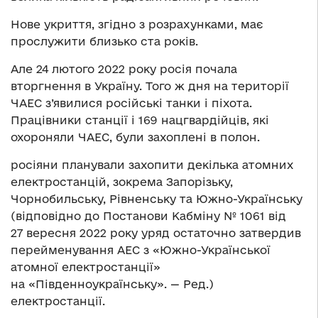
Нове укриття, згідно з розрахунками, має
прослужити близько ста років.
Але 24 лютого 2022 року росія почала
вторгнення в Україну. Того ж дня на території
ЧАЕС з’явилися російські танки і піхота.
Працівники станції і 169 нацгвардійців, які
охороняли ЧАЕС, були захоплені в полон.
росіяни планували захопити декілька атомних
електростанцій, зокрема Запорізьку,
Чорнобильську, Рівненську та Южно-Українську
(відповідно до Постанови Кабміну № 1061 від
27 вересня 2022 року уряд остаточно затвердив
перейменування АЕС з «Южно-Української
атомної електростанції»
на «Південноукраїнську». — Ред.)
електростанції.