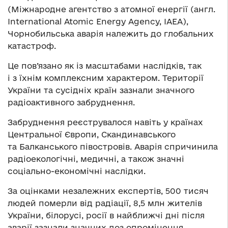
(Міжнародне агентство з атомної енергії (англ.
International Atomic Energy Agency, IAEA),
Чорнобильська аварія належить до глобальних
катастроф.
Це пов’язано як із масштабами наслідків, так
і з їхнім комплексним характером. Території
України та сусідніх країн зазнали значного
радіоактивного забруднення.
Забруднення реєструвалося навіть у країнах
Центральної Європи, Скандинавського
та Балканського півостровів. Аварія спричинила
радіоекологічні, медичні, а також значні
соціально-економічні наслідки.
За оцінками незалежних експертів, 500 тисяч
людей померли від радіації, 8,5 млн жителів
України, білорусі, росії в найближчі дні після
аварії зазнали значних доз опромінення.