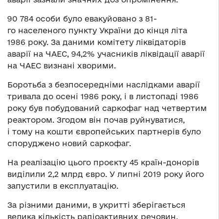
90 784 особи було евакуйовано з 81-
го населеного пункту України до кінця літа
1986 року. За даними комітету ліквідаторів
аварії на ЧАЕС, 94,2% учасників ліквідації аварії
на ЧАЕС визнані хворими.
Боротьба з безпосередніми наслідками аварії
тривала до осені 1986 року, і в листопаді 1986
року був побудований саркофаг над четвертим
реактором. Згодом він почав руйнуватися,
і тому на кошти європейських партнерів було
споруджено новий саркофаг.
На реалізацію цього проєкту 45 країн-донорів
виділили 2,2 млрд євро. У липні 2019 року його
запустили в експлуатацію.
За різними даними, в укритті зберігається
велика кількість радіоактивних речовин.