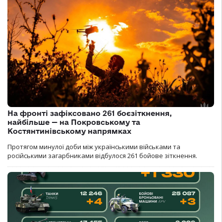
На фронті зафіксовано 261 боєзіткнення,
найбільше — на Покровському та
Костянтинівському напрямках
Протягом минулої доби між українськими військами та
російськими загарбниками відбулося 261 бойове зіткнення.