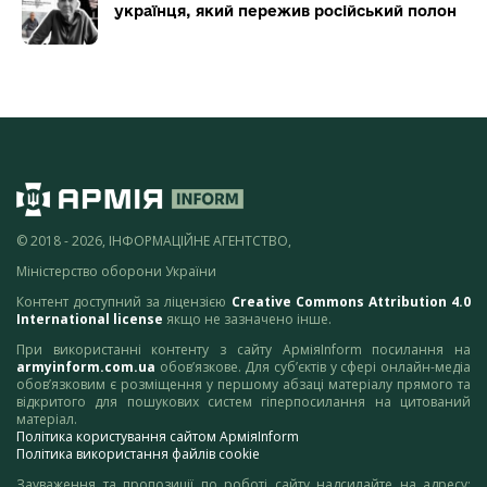
українця, який пережив російський полон
© 2018 - 2026, ІНФОРМАЦІЙНЕ АГЕНТСТВО,
Міністерство оборони України
Контент доступний за ліцензією
Creative Commons Attribution 4.0
International license
якщо не зазначено інше.
При використанні контенту з сайту АрміяInform посилання на
armyinform.com.ua
обов’язкове. Для суб’єктів у сфері онлайн-медіа
обов’язковим є розміщення у першому абзаці матеріалу прямого та
відкритого для пошукових систем гіперпосилання на цитований
матеріал.
Політика користування сайтом АрміяInform
Політика використання файлів cookie
Зауваження та пропозиції по роботі сайту надсилайте на адресу: