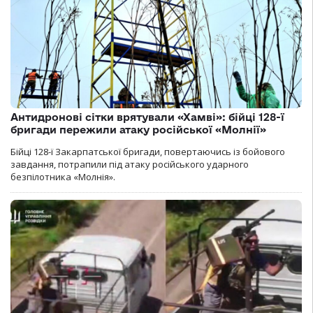
Антидронові сітки врятували «Хамві»: бійці 128-ї
бригади пережили атаку російської «Молнії»
Бійці 128-ї Закарпатської бригади, повертаючись із бойового
завдання, потрапили під атаку російського ударного
безпілотника «Молнія».