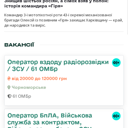
Знищив шістьох росіян, а сімох взяв у полон:
історія командира «Гіря»
Командир 3-ї мотопіхотної роти 43-ї окремої механізованої
бригади Олексій із позивним «Гіря» захищає Харківщину — край,
де народився та виріс.
ВАКАНСІЇ
Оператор вздоду радіорозвідки
/ ЗСУ / 61 ОМБр
від 20000 до 120000 грн
Чорноморське
61 ОМБр
Оператор БпЛА, Військова
служба за контрактом,