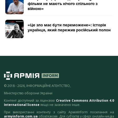
фільми не мають нічого спільного з
війною»
«Це зло має бути переможене»: історія
українця, який пережив російський полон
© 2018 - 2026, ІНФОРМАЦІЙНЕ АГЕНТСТВО,
Міністерство оборони України
Контент доступний за ліцензією
Creative Commons Attribution 4.0
International license
якщо не зазначено інше.
При використанні контенту з сайту АрміяInform посилання на
armyinform.com.ua
обов’язкове. Для суб’єктів у сфері онлайн-медіа