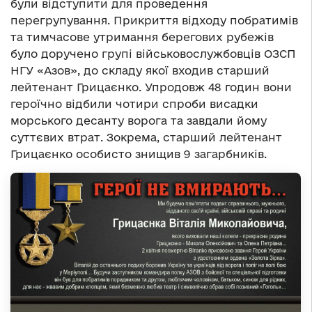
були відступити для проведення
перегрупування. Прикриття відходу побратимів
та тимчасове утримання берегових рубежів
було доручено групі військовослужбовців ОЗСП
НГУ «Азов», до складу якої входив старший
лейтенант Грицаєнко. Упродовж 48 годин вони
героїчно відбили чотири спроби висадки
морського десанту ворога та завдали йому
суттєвих втрат. Зокрема, старший лейтенант
Грицаєнко особисто знищив 9 загарбників.