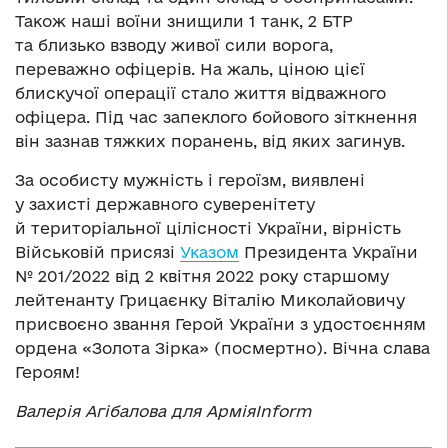
Також наші воїни знищили 1 танк, 2 БТР
та близько взводу живої сили ворога,
переважно офіцерів. На жаль, ціною цієї
блискучої операції стало життя відважного
офіцера. Під час запеклого бойового зіткнення
він зазнав тяжких поранень, від яких загинув.
За особисту мужність і героїзм, виявлені
у захисті державного суверенітету
й територіальної цілісності України, вірність
Військовій присязі
Указом
Президента України
№ 201/2022 від 2 квітня 2022 року старшому
лейтенанту Грицаєнку Віталію Миколайовичу
присвоєно звання Герой України з удостоєнням
ордена «Золота Зірка» (посмертно). Вічна слава
Героям!
Валерія Агібалова для АрміяInform