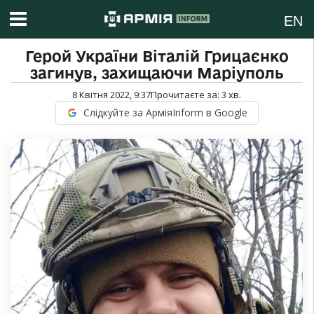
EN
Герой України Віталій Грицаєнко
загинув, захищаючи Маріуполь
8 Квітня 2022, 9:37
Прочитаєте за:
3
хв.
Слідкуйте за АрміяInform в Google