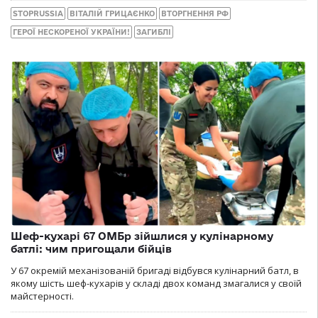
STOPRUSSIA
ВІТАЛІЙ ГРИЦАЄНКО
ВТОРГНЕННЯ РФ
ГЕРОЇ НЕСКОРЕНОЇ УКРАЇНИ!
ЗАГИБЛІ
Шеф-кухарі 67 ОМБр зійшлися у кулінарному
батлі: чим пригощали бійців
У 67 окремій механізованій бригаді відбувся кулінарний батл, в
якому шість шеф-кухарів у складі двох команд змагалися у своїй
майстерності.