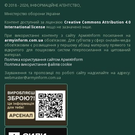
© 2018 - 2026, ІНФОРМАЦІЙНЕ АГЕНТСТВО,
Міністерство оборони України
Контент доступний за ліцензією
Creative Commons Attribution 4.0
International license
якщо не зазначено інше.
При використанні контенту з сайту АрміяInform посилання на
armyinform.com.ua
обов’язкове. Для суб’єктів у сфері онлайн-медіа
обов’язковим є розміщення у першому абзаці матеріалу прямого та
відкритого для пошукових систем гіперпосилання на цитований
матеріал.
Політика користування сайтом АрміяInform
Політика використання файлів cookie
Зауваження та пропозиції по роботі сайту надсилайте на адресу:
webmaster@armyinform.com.ua