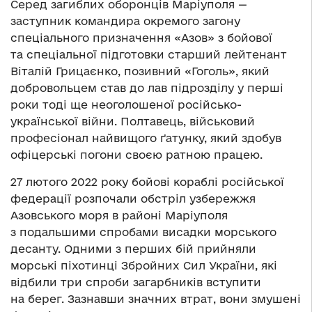
Серед загиблих оборонців Маріуполя —
заступник командира окремого загону
спеціального призначення «Азов» з бойової
та спеціальної підготовки старший лейтенант
Віталій Грицаєнко, позивний «Гоголь», який
добровольцем став до лав підрозділу у перші
роки тоді ще неоголошеної російсько-
української війни. Полтавець, військовий
професіонал найвищого ґатунку, який здобув
офіцерські погони своєю ратною працею.
27 лютого 2022 року бойові кораблі російської
федерації розпочали обстріл узбережжя
Азовського моря в районі Маріуполя
з подальшими спробами висадки морського
десанту. Одними з перших бій прийняли
морські піхотинці Збройних Сил України, які
відбили три спроби загарбників вступити
на берег. Зазнавши значних втрат, вони змушені