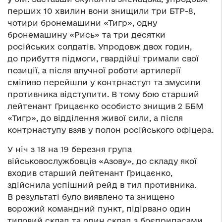
перших 10 хвилин вони знищили три БТР-8,
чотири бронемашини «Тигр», одну
бронемашину «Рись» та три десятки
російських солдатів. Упродовж двох годин,
до прибуття підмоги, гвардійці тримали свої
позиції, а після влучної роботи артилерії
сміливо перейшли у контрнаступ та змусили
противника відступити. В тому бою старший
лейтенант Грицаєнко особисто знищив 2 ББМ
«Тигр», до відділення живої сили, а після
контрнаступу взяв у полон російського офіцера.
У ніч з 18 на 19 березня група
військовослужбовців «Азову», до складу якої
входив старший лейтенант Грицаєнко,
здійснила успішний рейд в тил противника.
В результаті було виявлено та знищено
ворожий командний пункт, підірвано один
тиловий склад та один склад з боєприпасами.