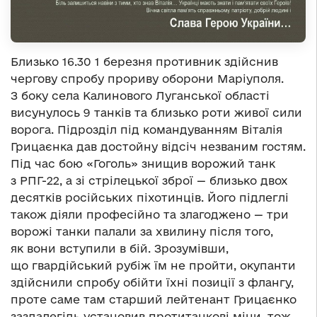
Близько 16.30 1 березня противник здійснив
чергову спробу прориву оборони Маріуполя.
З боку села Калинового Луганської області
висунулось 9 танків та близько роти живої сили
ворога. Підрозділ під командуванням Віталія
Грицаєнка дав достойну відсіч незваним гостям.
Під час бою «Гоголь» знищив ворожий танк
з РПГ-22, а зі стрілецької зброї — близько двох
десятків російських піхотинців. Його підлеглі
також діяли професійно та злагоджено — три
ворожі танки палали за хвилину після того,
як вони вступили в бій. Зрозумівши,
що гвардійський рубіж їм не пройти, окупанти
здійснили спробу обійти їхні позиції з флангу,
проте саме там старший лейтенант Грицаєнко
заздалегідь установив протитанкові міни, тож