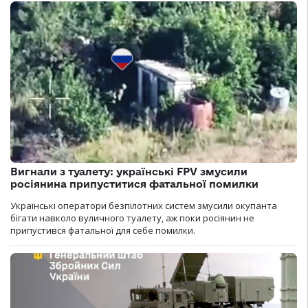
Вигнали з туалету: українські FPV змусили
росіянина припуститися фатальної помилки
Українські оператори безпілотних систем змусили окупанта
бігати навколо вуличного туалету, аж поки росіянин не
припустився фатальної для себе помилки.