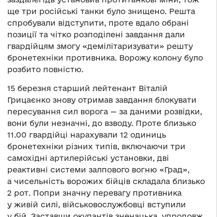
ще три російські танки було знищено. Решта
спробували відступити, проте вдало обрані
позиції та чітко розподілені завдання дали
гвардійцям змогу «демілітаризувати» решту
бронетехніки противника. Ворожу колону було
розбито повністю.
15 березня старший лейтенант Віталій
Грицаєнко знову отримав завдання блокувати
пересування сил ворога — за даними розвідки,
вони були незначні, до взводу. Проте близько
11.00 гвардійці нарахували 12 одиниць
бронетехніки різних типів, включаючи три
самохідні артилерійські установки, дві
реактивні системи залпового вогню «Град»,
а чисельність ворожих бійців складала близько
2 рот. Попри значну перевагу противника
у живій силі, військовослужбовці вступили
у бій. Заставши окупантів зненацька, упродовж