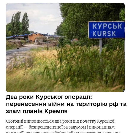
Два роки Курської операції:
перенесення війни на територію рф та
злам планів Кремля
Сьогодні виповнюється два роки від початку Курської
операції — безпрецедентної за задумом і виконанням