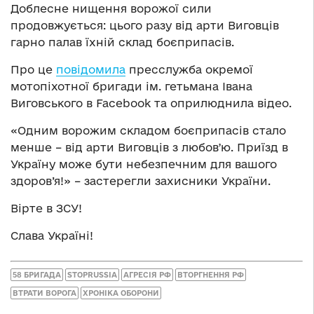
Доблесне нищення ворожої сили
продовжується: цього разу від арти Виговців
гарно палав їхній склад боєприпасів.
Про це
повідомила
пресслужба окремої
мотопіхотної бригади ім. гетьмана Івана
Виговського в Facebook та оприлюднила відео.
«Одним ворожим складом боєприпасів стало
менше – від арти Виговців з любовʼю. Приїзд в
Україну може бути небезпечним для вашого
здоров’я!» – застерегли захисники України.
Вірте в ЗСУ!
Слава Україні!
58 БРИГАДА
STOPRUSSIA
АГРЕСІЯ РФ
ВТОРГНЕННЯ РФ
ВТРАТИ ВОРОГА
ХРОНІКА ОБОРОНИ