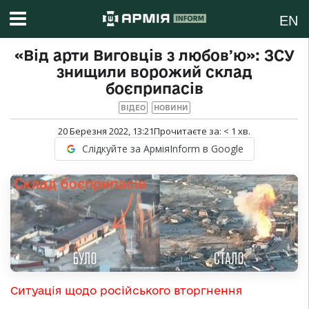
EN
«Від арти Виговців з любовʼю»: ЗСУ
знищили ворожий склад
боєприпасів
ВІДЕО
НОВИНИ
20 Березня 2022, 13:21
Прочитаєте за:
< 1
хв.
Слідкуйте за АрміяInform в Google
Ситуація щодо російського вторгнення