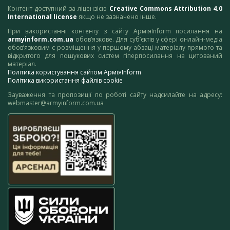
Контент доступний за ліцензією
Creative Commons Attribution 4.0
International license
якщо не зазначено інше.
При використанні контенту з сайту АрміяInform посилання на
armyinform.com.ua
обов’язкове. Для суб’єктів у сфері онлайн-медіа
обов’язковим є розміщення у першому абзаці матеріалу прямого та
відкритого для пошукових систем гіперпосилання на цитований
матеріал.
Політика користування сайтом АрміяInform
Політика використання файлів cookie
Зауваження та пропозиції по роботі сайту надсилайте на адресу:
webmaster@armyinform.com.ua