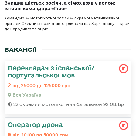
Знищив шістьох росіян, а сімох взяв у полон:
історія командира «Гіря»
Командир 3-ї мотопіхотної роти 43-ї окремої механізованої
бригади Олексій із позивним «Гіря» захищає Харківщину — край,
де народився та виріс.
ВАКАНСІЇ
Перекладач з іспанської/
португальської мов
від 25000 до 125000 грн
Вся Україна
22 окремий мотопіхотний батальйон 92 ОШБр
Оператор дрона
від 20100 до 50000 грн