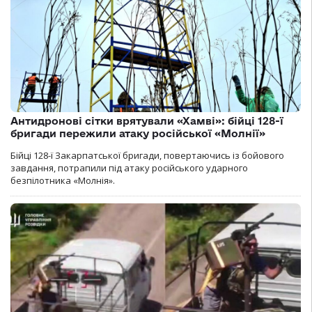
Антидронові сітки врятували «Хамві»: бійці 128-ї
бригади пережили атаку російської «Молнії»
Бійці 128-ї Закарпатської бригади, повертаючись із бойового
завдання, потрапили під атаку російського ударного
безпілотника «Молнія».