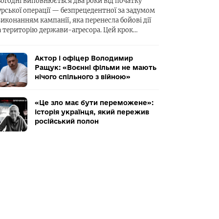
ьогодні виповнюється два роки від початку
урської операції — безпрецедентної за задумом
виконанням кампанії, яка перенесла бойові дії
а територію держави-агресора. Цей крок…
Актор і офіцер Володимир
Ращук: «Воєнні фільми не мають
нічого спільного з війною»
«Це зло має бути переможене»:
історія українця, який пережив
російський полон