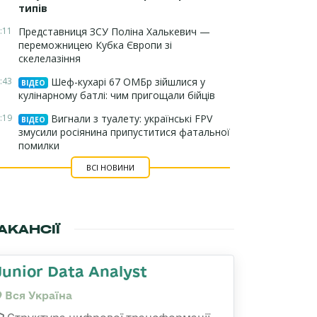
типів
:11
Представниця ЗСУ Поліна Халькевич —
переможницею Кубка Європи зі
скелелазіння
:43
Шеф-кухарі 67 ОМБр зійшлися у
ВІДЕО
кулінарному батлі: чим пригощали бійців
:19
Вигнали з туалету: українські FPV
ВІДЕО
змусили росіянина припуститися фатальної
помилки
ВСІ НОВИНИ
АКАНСІЇ
Junior Data Analyst
Вся Україна