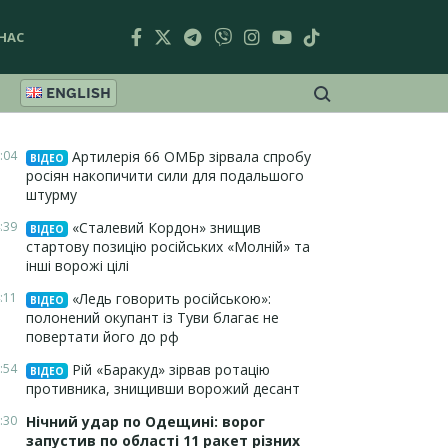
НАС
ENGLISH
:04
Артилерія 66 ОМБр зірвала спробу
ВІДЕО
росіян накопичити сили для подальшого
штурму
:39
«Сталевий Кордон» знищив
ВІДЕО
стартову позицію російських «Молній» та
інші ворожі цілі
:11
«Ледь говорить російською»:
ВІДЕО
полонений окупант із Туви благає не
повертати його до рф
:54
Рій «Баракуд» зірвав ротацію
ВІДЕО
противника, знищивши ворожий десант
:30
Нічний удар по Одещині: ворог
запустив по області 11 ракет різних