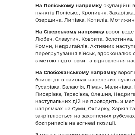
На Поліському напрямку
окупаційні в
пунктів Поліське, Кропивня, Захарівка
Озерщина, Липівка, Копилів, Мотижин, 
На Сіверському напрямку
ворог веде 
Любеч, Славутич, Коврита, Золотинка, 
Ромни, Недригайлів. Активних наступ
перегрупування військ, вдосконалює 
з метою підготовки та відновлення на
На Слобожанському напрямку
ворог 
бойові дії в районах населених пункта
Гусарівка, Балаклія, Ліман, Малинівка,
Писарівка, Тарасівка, Олешня, Недрига
наступальних дій не проводить. З ме
напрямках на Суми, Охтирку, Харків та
закріплюється на захоплених рубежах
боєприпасів на вогневі позиції.
З метою доукомплектування підрозділів