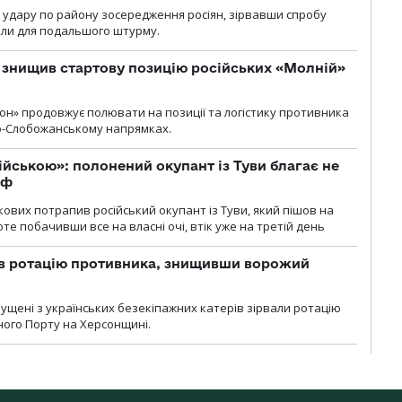
и удару по району зосередження росіян, зірвавши спробу
или для подальшого штурму.
 знищив стартову позицію російських «Молній»
н» продовжує полювати на позиції та логістику противника
но-Слобожанському напрямках.
ійською»: полонений окупант із Туви благає не
рф
кових потрапив російський окупант із Туви, який пішов на
те побачивши все на власні очі, втік уже на третій день
ав ротацію противника, знищивши ворожий
пущені з українських безекіпажних катерів зірвали ротацію
зного Порту на Херсонщині.