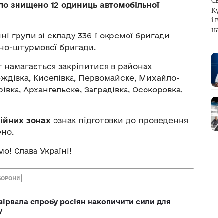
С
ло знищено 12 одиниць автомобільної
К
і 
н
ні групи зі складу 336-ї окремої бригади
нтно-штурмової бригади.
 намагається закріпитися в районах
еждівка, Киселівка, Первомайске, Михайло-
рівка, Архангельске, Заградівка, Осокоровка,
ійних зонах
ознак підготовки до проведення
ено.
о! Слава Україні!
БОРОНИ
зірвала спробу росіян накопичити сили для
у