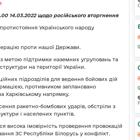
я
00 14.03.2022 щодо російського вторгнення
 протистояння Українського народу
ерацію проти нашої Держави.
ї з метою підтримки наземних угруповань та
структури на території України.
ійних підрозділів для ведення бойових дій
формацією, противником заплановано
на Харківському напрямку.
сення ракетно-бомбових ударів, обстріли з
руктури і населених пунктів.
ся висока імовірність проведення провокацій
вання ЗС Республіки Білорусь у конфлікт.