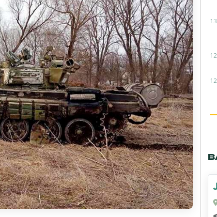
13
12
12
В