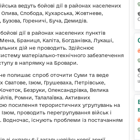
ійська ведуть бойові дії в районах населених
, Олива, Слобода, Кухарська, Жовтневе,
Бузова, Гореничі, Буча, Демидів.
бойові дії в районах населених пунктів
Мена, Браниця, Каліта, Богданівка, Лукаші,
альних дій не проводить. Здійснює
систему матеріально-технічного забезпечення
ступу в напрямку на Бровари.
не полишає спроб оточити Суми та веде
х Сватове, Ізюм, Грушеваха, Петрівське,
 Кочеток, Безруки, Олександрівка, Велика
йлів, Ромни, Талалаївка. Активних
тою посилення терористичних угрупувань на
 Ізюм, проводить перегрупування військ і
. Водночас, існують проблеми із постачанням
 зі складу 6-ї загальновійськової армії