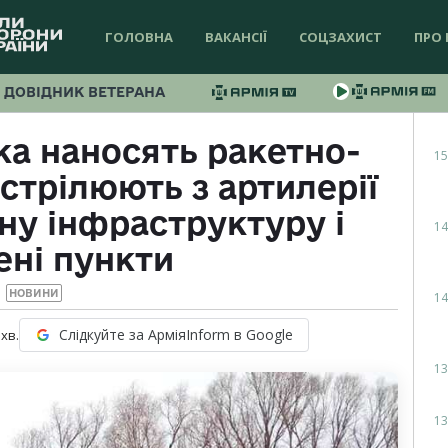
ГОЛОВНА
ВАКАНСІЇ
СОЦЗАХИСТ
ПРО 
ДОВІДНИК ВЕТЕРАНА
ка наносять ракетно-
15
стрілюють з артилерії
ьну інфраструктуру і
14
ені пункти
НОВИНИ
14
Слідкуйте за АрміяInform в Google
хв.
13
13