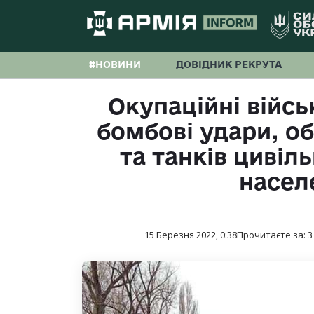
#НОВИНИ
ДОВІДНИК РЕКРУТА
Окупаційні війсь
бомбові удари, об
та танків цивіл
насел
15 Березня 2022, 0:38
Прочитаєте за:
3