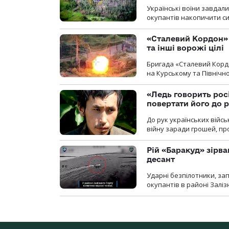
Українські воїни завдал
окупантів накопичити с
«Сталевий Кордон»
та інші ворожі цілі
Бригада «Сталевий Кордо
на Курському та Північ
«Ледь говорить рос
повертати його до 
До рук українських війсь
війну заради грошей, про
Рій «Баракуд» зірв
десант
Ударні безпілотники, за
окупантів в районі Залі