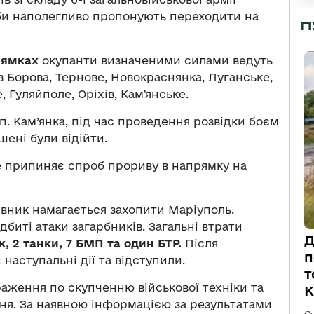
би наполегливо пропонують переходити на
П
рямках
окупанти визначеними силами ведуть
в Борова, Тернове, Новокраснянка, Луганське,
 Гуляйполе, Оріхів, Камʼянське.
.п. Кам’янка, під час проведення розвідки боєм
шені були відійти.
 припиняє спроб прориву в напрямку на
вник намагається захопити Маріуполь.
биті атаки загарбників. Загальні втрати
Д
к, 2 танки, 7 БМП та один БТР.
Після
п
аступальні дії та відступили.
т
ураження по скупченню військової техніки та
К
ня. За наявною інформацією за результатами