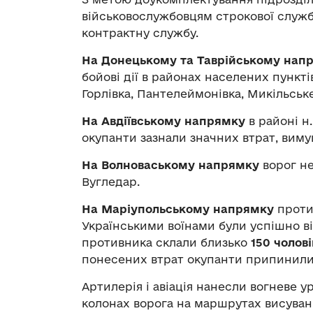
військовослужбовцям строкової служ
контрактну службу.
На Донецькому та Таврійському нап
бойові дії в районах населених пункті
Горлівка, Пантелеймонівка, Микільське,
На Авдіївському напрямку
в районі н
окупанти зазнали значних втрат, виму
На Волноваському напрямку
ворог не
Вугледар.
На Маріупольському напрямку
проти
Українськими воїнами були успішно від
противника склали близько
150 чолові
понесених втрат окупанти припинили н
Артилерія і авіація нанесли вогневе 
колонах ворога на маршрутах висуван