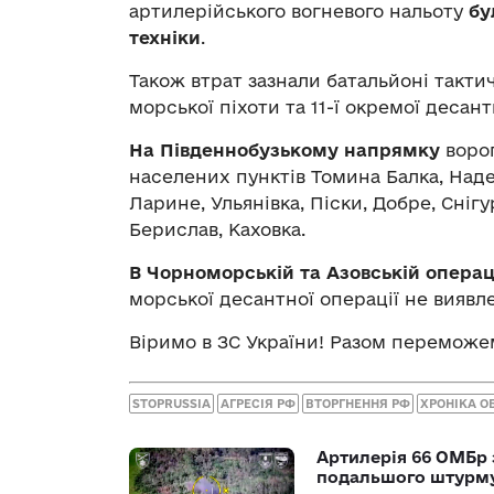
артилерійського вогневого нальоту
бу
техніки
.
Також втрат зазнали батальйоні тактич
морської піхоти та 11-ї окремої деса
На Південнобузькому напрямку
ворог
населених пунктів Томина Балка, Над
Ларине, Ульянівка, Піски, Добре, Снігу
Берислав, Каховка.
В Чорноморській та Азовській операц
морської десантної операції не виявл
Віримо в ЗС України! Разом переможем
STOPRUSSIA
АГРЕСІЯ РФ
ВТОРГНЕННЯ РФ
ХРОНІКА О
Артилерія 66 ОМБр 
подальшого штурм