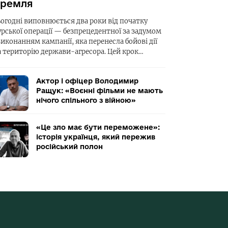
ремля
ьогодні виповнюється два роки від початку
урської операції — безпрецедентної за задумом
виконанням кампанії, яка перенесла бойові дії
а територію держави-агресора. Цей крок…
Актор і офіцер Володимир
Ращук: «Воєнні фільми не мають
нічого спільного з війною»
«Це зло має бути переможене»:
історія українця, який пережив
російський полон