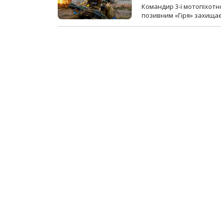
Командир 3-ї мотопіхотно
позивним «Гіря» захищає