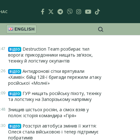
НАС
ENGLISH
:47
Destruction Team розбирає тил
ВІДЕО
ворога: прикордонники нищать зв’язок,
техніку й логістику окупантів
:26
Антидронові сітки врятували
ВІДЕО
«Хамві»: бійці 128-ї бригади пережили атаку
російської «Молнії»
:09
ГУР нищать російську піхоту, техніку
ВІДЕО
та логістику на Запорізькому напрямку
:48
Знищив шістьох росіян, а сімох взяв у
полон: історія командира «Гіря»
:30
Розстріл автобуса змінив її життя:
ВІДЕО
Олеся стала військовою і тепер підтримує
побратимів