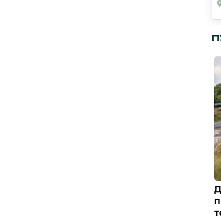
П
Д
п
т