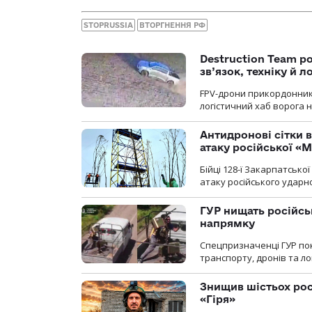
STOPRUSSIA
ВТОРГНЕННЯ РФ
Destruction Team р
зв’язок, техніку й л
FPV-дрони прикордонників
логістичний хаб ворога 
Антидронові сітки в
атаку російської «М
Бійці 128-ї Закарпатсько
атаку російського ударн
ГУР нищать російськ
напрямку
Спецпризначенці ГУР пок
транспорту, дронів та ло
Знищив шістьох росі
«Гіря»