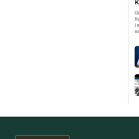
К
С
К
і 
н