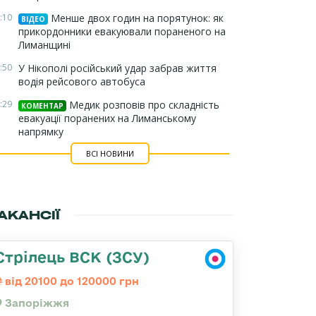
:10
Менше двох годин на порятунок: як
ВІДЕО
прикордонники евакуювали пораненого на
Лиманщині
:50
У Нікополі російський удар забрав життя
водія рейсового автобуса
:29
Медик розповів про складність
КОМЕНТАР
евакуації поранених на Лиманському
напрямку
ВСІ НОВИНИ
АКАНСІЇ
Стрілець ВСК (ЗСУ)
від 20100 до 120000 грн
Запоріжжя