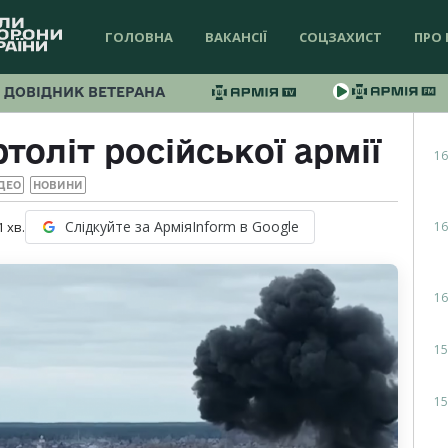
ГОЛОВНА
ВАКАНСІЇ
СОЦЗАХИСТ
ПРО 
ДОВІДНИК ВЕТЕРАНА
толіт російської армії
16
ДЕО
НОВИНИ
Слідкуйте за АрміяInform в Google
16
1
хв.
16
15
15