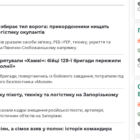
С
озбирає тил ворога: прикордонники нищать
огістику окупантів
 уразили засоби зв’язку, РЕБ і РЕР, техніку, укриття та
на Північно-Слобожанському напрямку.
рятували «Хамві»: бійці 128-ї бригади пережили
олнії»
ї бригади, повертаючись із бойового завдання, потрапили під
ого безпілотника «Молнія».
у піхоту, техніку та логістику на Запорізькому
азали кадри знищення російської піхоти, артилерії,
гістичних об’єктів на Запоріжжі.
ян, а сімох взяв у полон: історія командира