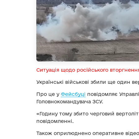
Ситуація щодо російського вторгненн
Українські військові збили ще один в
Про це у
Фейсбуці
повідомляє Управлі
Головнокомандувача ЗСУ.
«Годину тому збито черговий вертоліт
повідомленні.
Також оприлюднено оперативне відео,