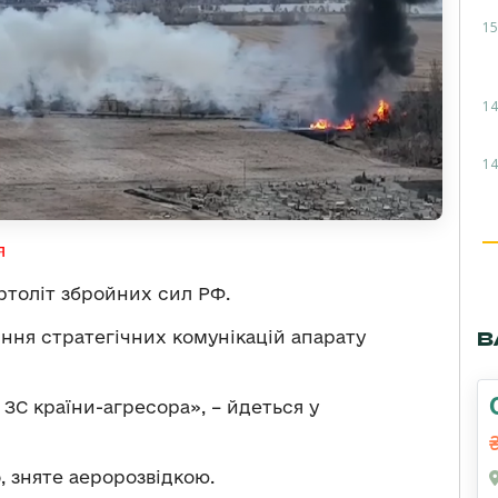
15
14
14
я
ертоліт збройних сил РФ.
ння стратегічних комунікацій апарату
В
 ЗС країни-агресора», – йдеться у
 зняте аеророзвідкою.