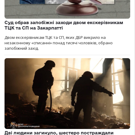
Суд обрав запобіжні заходи двом екскерівникам
ТЦК та СП на Закарпатті
Двом екскерівникам ТЦК та СП, яких ДБР викрило на
незаконному «списанні» понад тисячі чоловіків, обрано
запобіжний захід.
Дві людини загинуло, шестеро постраждали