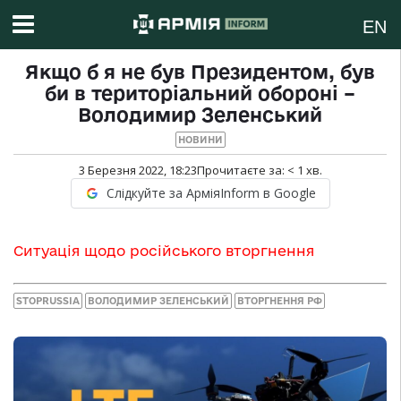
EN
Якщо б я не був Президентом, був
би в територіальний обороні –
Володимир Зеленський
НОВИНИ
3 Березня 2022, 18:23
Прочитаєте за:
< 1
хв.
Слідкуйте за АрміяInform в Google
Ситуація щодо російського вторгнення
STOPRUSSIA
ВОЛОДИМИР ЗЕЛЕНСЬКИЙ
ВТОРГНЕННЯ РФ