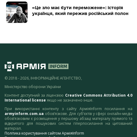
«Це зло має бути переможене»: історія
українця, який пережив російський полон
© 2018 - 2026, ІНФОРМАЦІЙНЕ АГЕНТСТВО,
Міністерство оборони України
Контент доступний за ліцензією
Creative Commons Attribution 4.0
International license
якщо не зазначено інше.
При використанні контенту з сайту АрміяInform посилання на
armyinform.com.ua
обов’язкове. Для суб’єктів у сфері онлайн-медіа
обов’язковим є розміщення у першому абзаці матеріалу прямого та
відкритого для пошукових систем гіперпосилання на цитований
матеріал.
Політика користування сайтом АрміяInform