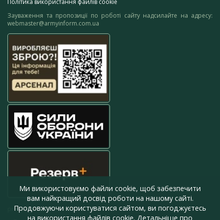
Політика використання файлів cookie
Зауваження та пропозиції по роботі сайту надсилайте на адресу:
webmaster@armyinform.com.ua
Ми використовуємо файли cookie, щоб забезпечити
вам найкращий досвід роботи на нашому сайті.
Продовжуючи користуватися сайтом, ви погоджуєтесь
press@armyinform.com.ua
на використання файлів cookie. Детальніше про