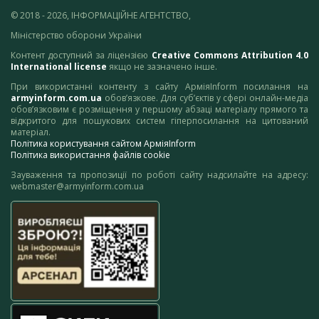
© 2018 - 2026, ІНФОРМАЦІЙНЕ АГЕНТСТВО,
Міністерство оборони України
Контент доступний за ліцензією
Creative Commons Attribution 4.0
International license
якщо не зазначено інше.
При використанні контенту з сайту АрміяInform посилання на
armyinform.com.ua
обов’язкове. Для суб’єктів у сфері онлайн-медіа
обов’язковим є розміщення у першому абзаці матеріалу прямого та
відкритого для пошукових систем гіперпосилання на цитований
матеріал.
Політика користування сайтом АрміяInform
Політика використання файлів cookie
Зауваження та пропозиції по роботі сайту надсилайте на адресу:
webmaster@armyinform.com.ua