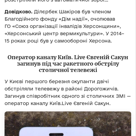
Довідково.
Ділєрбек Шакіров був членом
Благодійного фонду «Дім надії», очолював
ГО «Союз організації інвалідів Херсонщини»,
«Херсонський центр вермикультури». У 2014–
15 роках році був у самообороні Херсона.
Оператор каналу Київ. Live Євгеній Сакун
загинув під час ракетного обстрілу
столичної телевежі
У Києві першого березня окупанти двічі
обстріляли телевежу в районі Дорогожичів.
Загинув співробітник одного зі столичних ЗМІ —
оператор каналу Київ.Live Євгеній Сакун.