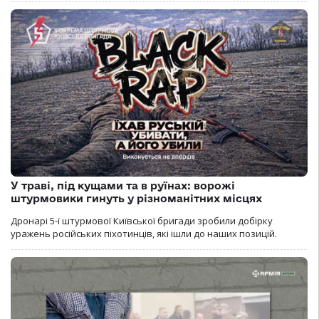
У траві, під кущами та в руїнах: ворожі
штурмовики гинуть у різноманітних місцях
Дронарі 5-ї штурмової Київської бригади зробили добірку
уражень російських піхотинців, які ішли до наших позицій.