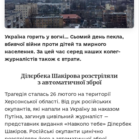
Україна горить у вогні… Сьомий день пекла,
вбивчої війни проти дітей та мирного
населення. За цей час серед наших колег-
журналістів також є втрати.
Ділєрбека Шакірова розстріляли
з автоматичної зброї
Трагедія сталась 26 лютого на території
Херсонської області. Від рук російських
окупантів, які напали на Україну за наказом
Путіна, загинув цивільний журналіст —
представник видання «Навколо тебе» Ділєрбек
Шакіров. Російські окупанти цинічно
розстріляли його з автоматичної зброї…