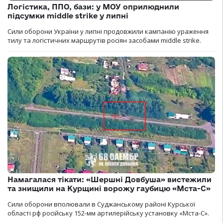
Логістика, ППО, бази: у МОУ оприлюднили
підсумки middle strike у липні
Сили оборони України у липні продовжили кампанію ураження
тилу та логістичних маршрутів росіян засобами middle strike.
Намагалася тікати: «Шершні Довбуша» вистежили
та знищили на Курщині ворожу гаубицю «Мста-С»
Сили оборони вполювали в Суджанському районі Курської
області рф російську 152-мм артилерійську установку «Мста-С».