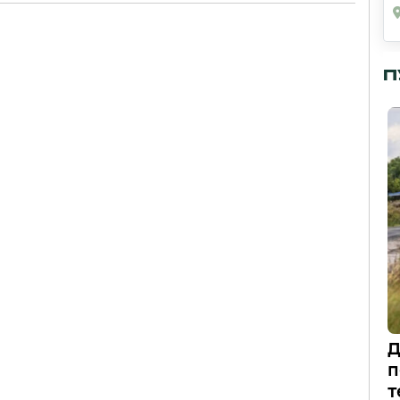
П
Д
п
т