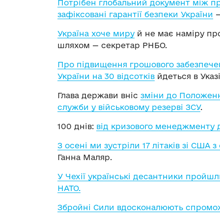
Потрібен глобальний документ між пр
зафіксовані гарантії безпеки України
—
Україна хоче миру
й не має наміру пр
шляхом — секретар РНБО.
Про підвищення грошового забезпече
України на 30 відсотків
йдеться в Указ
Глава держави вніс
зміни до Положен
служби у військовому резерві ЗСУ
.
100 днів:
від кризового менеджменту д
З осені ми зустріли 17 літаків зі США
Ганна Маляр.
У Чехії українські десантники пройшл
НАТО.
Збройні Сили вдосконалюють спромож