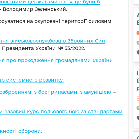
овідними державами світу, де були б
 Володимир Зеленський.
осуватися на окуповані території силовим
ння військовослужбовців Збройних Сил
і Президента України № 53/2022.
ня про проходження громадянами України
о системного розвитку.
 з озброєнням, з боєприпасами, з амуніцією
—
и базовий курс польового бою за стандартами
ності оборони.