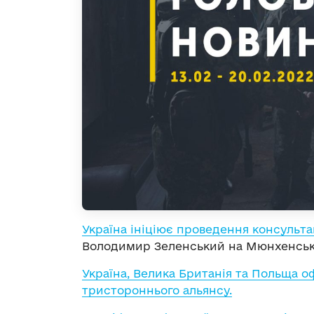
Україна ініціює проведення консуль
Володимир Зеленський на Мюнхенські
Україна, Велика Британія та Польща о
тристороннього альянсу.