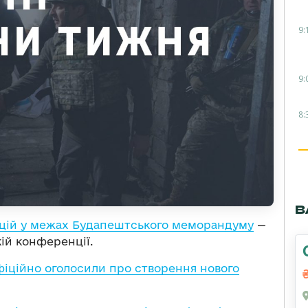
9:
9:
8:
В
тацій у межах Будапештського меморандуму
—
й конференції.
фіційно оголосили про створення нового