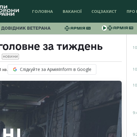
ГОЛОВНА
ВАКАНСІЇ
СОЦЗАХИСТ
ПРО 
ДОВІДНИК ВЕТЕРАНА
 головне за тиждень
10
НОВИНИ
Слідкуйте за АрміяInform в Google
10
1
хв.
10
9:
9: