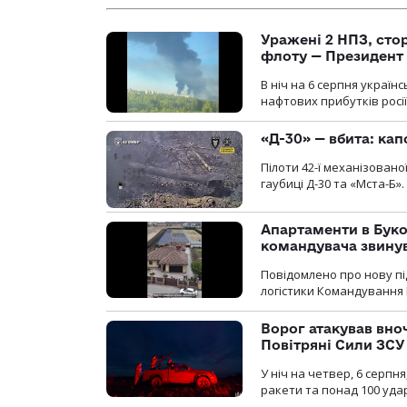
Уражені 2 НПЗ, сто
флоту — Президент
В ніч на 6 серпня украї
нафтових прибутків росії
«Д-30» — вбита: кап
Пілоти 42-ї механізовано
гаубиці Д-30 та «Мста-Б».
Апартаменти в Буков
командувача звинув
Повідомлено про нову п
логістики Командування 
Ворог атакував вно
Повітряні Сили ЗСУ
У ніч на четвер, 6 серпня
ракети та понад 100 уда