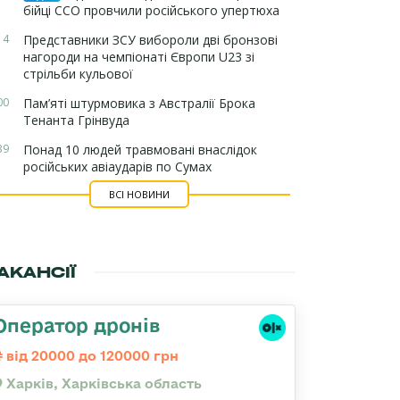
бійці ССО провчили російського упертюха
14
Представники ЗСУ вибороли дві бронзові
нагороди на чемпіонаті Європи U23 зі
стрільби кульової
00
Пам’яті штурмовика з Австралії Брока
Тенанта Грінвуда
39
Понад 10 людей травмовані внаслідок
російських авіаударів по Сумах
ВСІ НОВИНИ
АКАНСІЇ
Оператор дронів
від 20000 до 120000 грн
Харків, Харківська область