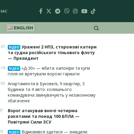
НАС
ENGLISH
:37
Уражені 2 НПЗ, сторожові катери
ВІДЕО
та судна російського тіньового флоту
— Президент
:18
«Д-30» — вбита: капоніри та купи
ВІДЕО
гілля не врятували ворожі гармати
:03
Апартаменти в Буковелі, 9 квартир, 3
будинки та 4 авто: колишнього
командувача звинувачують у незаконному
збагаченні
47
Ворог атакував вночі чотирма
ракетами та понад 100 БПЛА —
Повітряні Сили ЗСУ
29
Відмовився здатися — знищили:
ВІДЕО