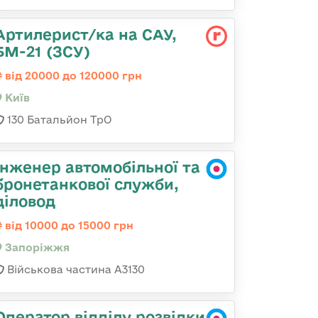
Артилерист/ка на САУ,
БМ-21 (ЗСУ)
від 20000 до 120000 грн
Київ
130 Батальйон ТрО
Інженер автомобільної та
бронетанкової служби,
діловод
від 10000 до 15000 грн
Запоріжжя
Військова частина А3130
Оператор відділу розвідки