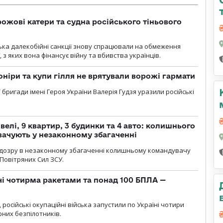
рожові катери та судна російського тіньового
нська далекобійні санкції знову спрацювали на обмеження
, з яких вона фінансує війну та вбивства українців.
оніри та купи гілля не врятували ворожі гармати
ї бригади імені Героя України Валерія Гудзя уразили російські
елі, 9 квартир, 3 будинки та 4 авто: колишнього
ачують у незаконному збагаченні
ідозру в незаконному збагаченні колишньому командувачу
Повітряних Сил ЗСУ.
чі чотирма ракетами та понад 100 БПЛА —
, російські окупаційні війська запустили по Україні чотири
рних безпілотників.