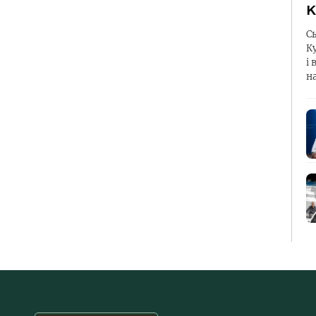
К
С
К
і 
н