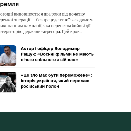
ремля
ьогодні виповнюється два роки від початку
урської операції — безпрецедентної за задумом
виконанням кампанії, яка перенесла бойові дії
а територію держави-агресора. Цей крок…
Актор і офіцер Володимир
Ращук: «Воєнні фільми не мають
нічого спільного з війною»
«Це зло має бути переможене»:
історія українця, який пережив
російський полон