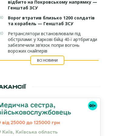
відбито на Покровському напрямку —
Генштаб ЗСУ
00
Ворог втратив близько 1200 солдатів
та корабель — Генштаб ЗСУ
30
Ретранслятори встановлювали під
обстрілами: у Харкові бійці 40-ї артбригади
забезпечили зв’язок попри вогонь
ворожих снайперів
ВСІ НОВИНИ
АКАНСІЇ
Медична сестpа,
військовослужбовець
від 25000 до 125000 грн
Київ, Київська область