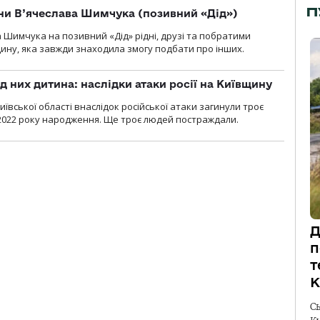
П
їни В’ячеслава Шимчука (позивний «Дід»)
а Шимчука на позивний «Дід» рідні, друзі та побратими
ину, яка завжди знаходила змогу подбати про інших.
д них дитина: наслідки атаки росії на Київщину
ївської області внаслідок російської атаки загинули троє
2022 року народження. Ще троє людей постраждали.
Д
п
т
К
С