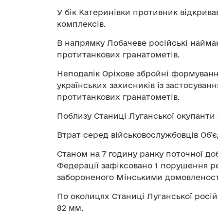
У бік Катеринівки противник відкрива
комплексів.
В напрямку Лобачеве російські найман
протитанкових гранатометів.
Неподалік Оріхове збройні формування
українських захисників із застосуванн
протитанкових гранатометів.
Поблизу Станиці Луганської окупанти 
Втрат серед військовослужбовців Об’є
Станом на 7 годину ранку поточної до
Федерації зафіксовано 1 порушення 
забороненого Мінськими домовленост
По околицях Станиці Луганської росій
82 мм.