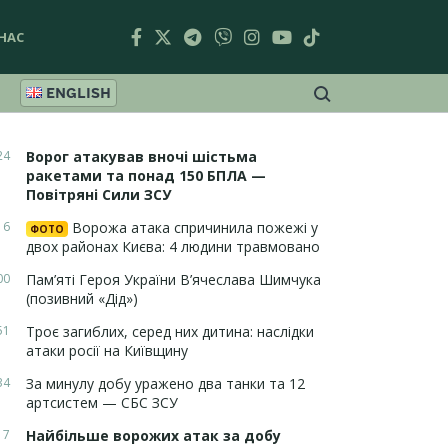
НАС
ENGLISH
24
Ворог атакував вночі шістьма
ракетами та понад 150 БПЛА —
Повітряні Сили ЗСУ
16
Ворожа атака спричинила пожежі у
ФОТО
двох районах Києва: 4 людини травмовано
00
Пам’яті Героя України В’ячеслава Шимчука
(позивний «Дід»)
51
Троє загиблих, серед них дитина: наслідки
атаки росії на Київщину
34
За минулу добу уражено два танки та 12
артсистем — СБС ЗСУ
17
Найбільше ворожих атак за добу