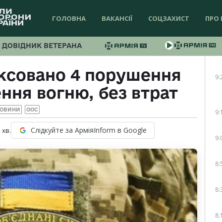
ГОЛОВНА
ВАКАНСІЇ
СОЦЗАХИСТ
ПРО 
ДОВІДНИК ВЕТЕРАНА
іксовано 4 порушення
9:
ня вогню, без втрат
ОВИНИ
ООС
9:
Слідкуйте за АрміяInform в Google
1
хв.
9:
8:
8:
8: