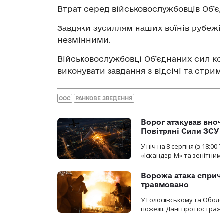
Втрат серед військовослужбовців Об’
Завдяки зусиллям наших воїнів рубежі
незмінними.
Військовослужбовці Об’єднаних сил 
виконувати завдання з відсічі та стри
ООС
РАНКОВЕ ЗВЕДЕННЯ
Ворог атакував вно
Повітряні Сили ЗСУ
У ніч на 8 серпня (з 18:
«Іскандер-М» та зенітни
Ворожа атака сприч
травмовано
У Голосіївському та Обо
пожежі. Дані про постр