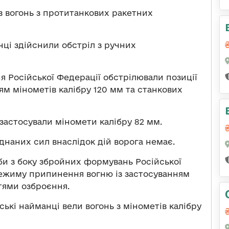
в вогонь з протитанкових ракетних
ці здійснили обстріл з ручних
 Російської Федерації обстрілювали позиції
ям мінометів калібру 120 мм та станкових
застосували міномети калібру 82 мм.
днаних сил внаслідок дій ворога немає.
би з боку збройних формувань Російської
режиму припинення вогню із застосуванням
ями озброєння.
ські найманці вели вогонь з мінометів калібру