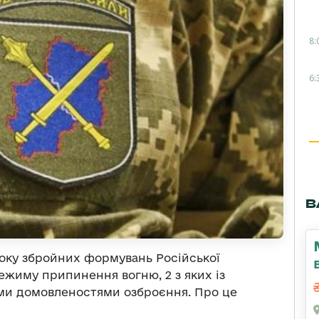
8:
6:
В
боку збройних формувань Російської
ежиму припинення вогню, 2 з яких із
ми домовленостями озброєння. Про це