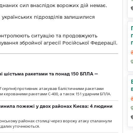
єднаних сил внаслідок ворожих дій немає.
 українських підрозділів залишилися
контролюють ситуацію та продовжують
мування збройної агресії Російської Федерації.
чі шістьма ракетами та понад 150 БПЛА —
00 7 серпня) противник атакував балістичними ракетами
ми керованими ракетами С-400, а також 151 ударним БПЛА.
инила пожежі у двох районах Києва: 4 людини
лонському районах столиці через ворожу атаку спалахнули
аждалих уточнюються.