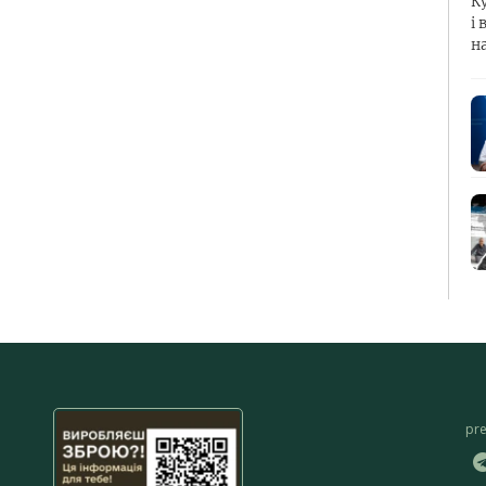
К
і 
н
pr