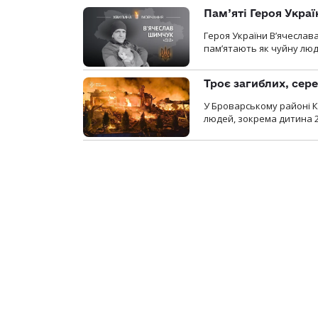
Пам’яті Героя Укра
Героя України В’ячеслав
пам’ятають як чуйну люд
Троє загиблих, сере
У Броварському районі Ки
людей, зокрема дитина 