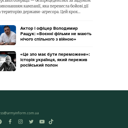
урської операції — безпрецедентної за задумом
виконанням кампанії, яка перенесла бойові дії
а територію держави-агресора. Цей крок…
Актор і офіцер Володимир
Ращук: «Воєнні фільми не мають
нічого спільного з війною»
«Це зло має бути переможене»:
історія українця, який пережив
російський полон
ess@armyinform.com.ua