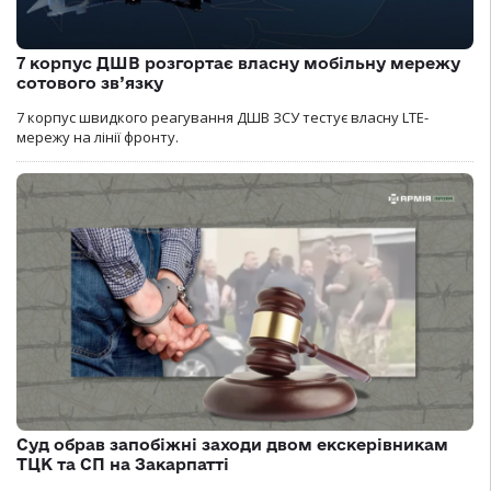
7 корпус ДШВ розгортає власну мобільну мережу
сотового зв’язку
7 корпус швидкого реагування ДШВ ЗСУ тестує власну LTE-
мережу на лінії фронту.
Суд обрав запобіжні заходи двом екскерівникам
ТЦК та СП на Закарпатті