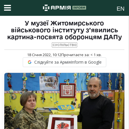
EN
У музеї Житомирського
військового інституту з’явились
картина-посвята оборонцям ДАПу
СУСПІЛЬСТВО
18 Січня 2022, 10:12
Прочитаєте за:
< 1
хв.
Слідкуйте за АрміяInform в Google