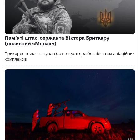
Пам’яті штаб-сержанта Віктора Бриткару
(позивний «Монах»)
Прикордонник опанував фах оператора безпілотних авіаційних
комплексів.