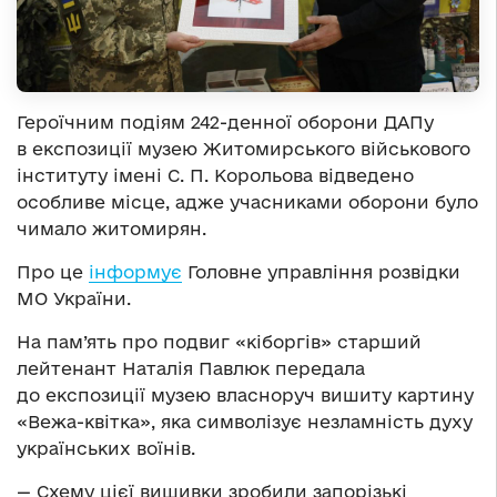
Героїчним подіям 242-денної оборони ДАПу
в експозиції музею Житомирського військового
інституту імені С. П. Корольова відведено
особливе місце, адже учасниками оборони було
чимало житомирян.
Про це
інформує
Головне управління розвідки
МО України.
На пам’ять про подвиг «кіборгів» старший
лейтенант Наталія Павлюк передала
до експозиції музею власноруч вишиту картину
«Вежа-квітка», яка символізує незламність духу
українських воїнів.
— Схему цієї вишивки зробили запорізькі