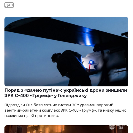
ДАП
Поряд з «дачею путіна»: українські дрони знищили
ЗРК С-400 «Тріумф» у Геленджику
Підрозділи Сил безпілотних систем ЗСУ уразили ворожий
зенітний-ракетний комплекс ЗРК С-400 «Тріумф», та низку інших
важливих цілей противника.