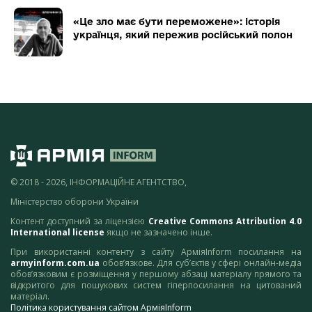
«Це зло має бути переможене»: історія
українця, який пережив російський полон
© 2018 - 2026, ІНФОРМАЦІЙНЕ АГЕНТСТВО,
Міністерство оборони України
Контент доступний за ліцензією
Creative Commons Attribution 4.0
International license
якщо не зазначено інше.
При використанні контенту з сайту АрміяInform посилання на
armyinform.com.ua
обов’язкове. Для суб’єктів у сфері онлайн-медіа
обов’язковим є розміщення у першому абзаці матеріалу прямого та
відкритого для пошукових систем гіперпосилання на цитований
матеріал.
Політика користування сайтом АрміяInform