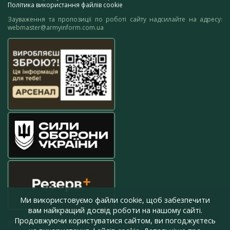
Політика використання файлів cookie
Зауваження та пропозиції по роботі сайту надсилайте на адресу:
webmaster@armyinform.com.ua
Ми використовуємо файли cookie, щоб забезпечити
вам найкращий досвід роботи на нашому сайті.
Продовжуючи користуватися сайтом, ви погоджуєтесь
press@armyinform.com.ua