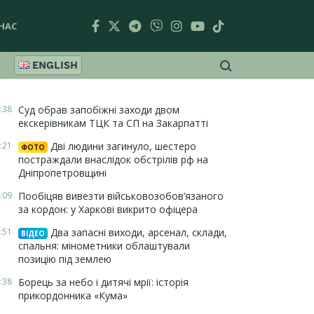
НАС
ENGLISH
:38
Суд обрав запобіжні заходи двом
екскерівникам ТЦК та СП на Закарпатті
:21
Дві людини загинуло, шестеро
ФОТО
постраждали внаслідок обстрілів рф на
Дніпропетровщині
:09
Пообіцяв вивезти військовозобов’язаного
за кордон: у Харкові викрито офіцера
:51
Два запасні виходи, арсенал, склади,
ВІДЕО
спальня: мінометники облаштували
позицію під землею
:38
Борець за небо і дитячі мрії: історія
прикордонника «Кума»