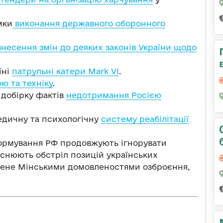
мки
виконання державного оборонного
несення змін до деяких законів України щодо
їні
патрульні катери Mark VI
.
ю та техніку
.
 добірку фактів
недотримання Росією
медичну та психологічну
систему реабілітації
формування РФ продовжують ігнорувати
снюють обстріл позицій українських
нене Мінськими домовленостями озброєння,