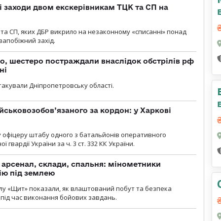
і заходи двом екскерівникам ТЦК та СП на
та СП, яких ДБР викрило на незаконному «списанні» понад
 запобіжний захід.
о, шестеро постраждали внаслідок обстрілів рф
ні
атакували Дніпропетровську області.
йськовозобов’язаного за кордон: у Харкові
у офіцеру штабу одного з батальйонів оперативного
гвардії України за ч. 3 ст. 332 КК України.
, арсенал, склади, спальня: мінометники
ію під землею
лу «Щит» показали, як влаштований побут та безпека
під час виконання бойових завдань.