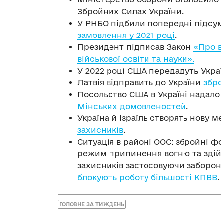
Збройних Силах України.
У РНБО підбили попередні підсу
замовлення у 2021 році
.
Президент підписав Закон
«Про в
військової освіти та науки».
У 2022 році США передадуть Укра
Латвія відправить до України
збро
Посольство США в Україні надало
Мінських домовленостей
.
Україна й Ізраїль створять нову 
захисників
.
Ситуація в районі ООС: збройні 
режим припинення вогню та здій
захисників застосовуючи заборо
блокують роботу більшості КПВВ
.
ГОЛОВНЕ ЗА ТИЖДЕНЬ