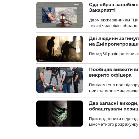
Суд обрав запобіжн
Закарпатті
Двом екскерівникам ТЦК 
тисячі чоловіків, обрано
Дві людини загинул
на Дніпропетровщи
Понад 50 разів росіяни 
Пообіцяв вивезти ві
викрито офіцера
Повідомлено про підозр
призначення Національної 
Два запасні виходи
облаштували позиц
Прикордонники підрозді
мінометного розрахунку 