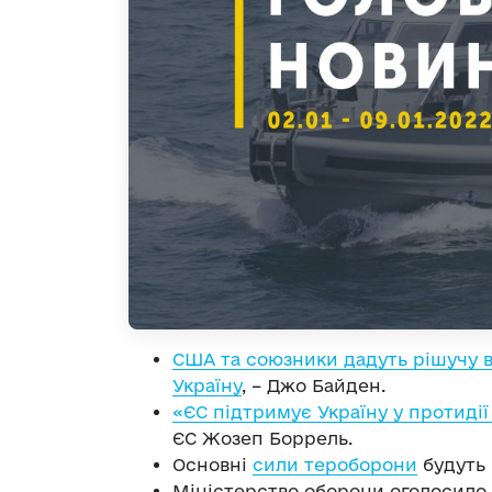
США та союзники дадуть рішучу в
Україну
, – Джо Байден.
«ЄС підтримує Україну у протидії 
ЄС Жозеп Боррель.
Основні
сили тероборони
будуть 
Міністерство оборони оголосило