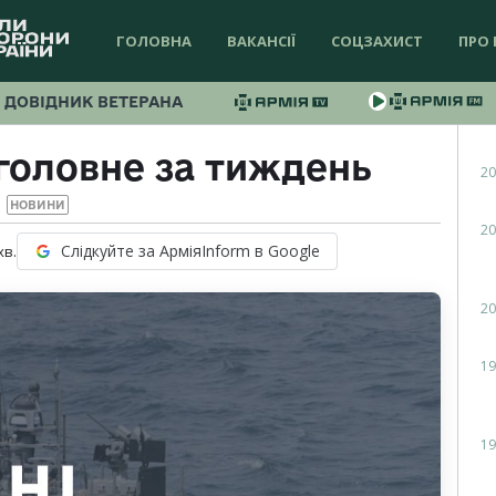
ГОЛОВНА
ВАКАНСІЇ
СОЦЗАХИСТ
ПРО 
ДОВІДНИК ВЕТЕРАНА
 головне за тиждень
20
НОВИНИ
20
Слідкуйте за АрміяInform в Google
хв.
20
19
19