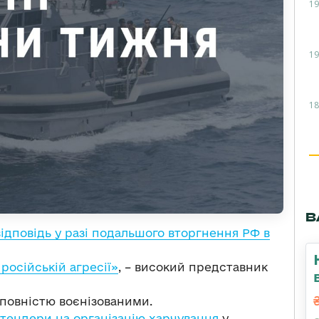
19
19
18
В
ідповідь у разі подальшого вторгнення РФ в
російській агресії»
, – високий представник
повністю воєнізованими.
тендери на організацію харчування
у