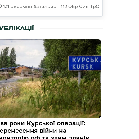
131 окремий батальйон 112 ОБр Сил ТрО
УБЛІКАЦІЇ
ва роки Курської операції:
еренесення війни на
ериторію рф та злам планів