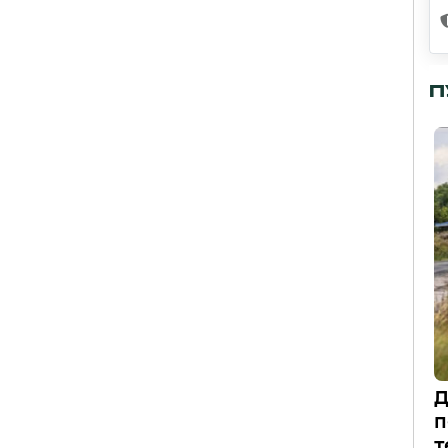
П
Д
п
т