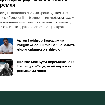
ремля
ьогодні виповнюється два роки від початку
урської операції — безпрецедентної за задумом
виконанням кампанії, яка перенесла бойові дії
а територію держави-агресора. Цей крок…
Актор і офіцер Володимир
Ращук: «Воєнні фільми не мають
нічого спільного з війною»
«Це зло має бути переможене»:
історія українця, який пережив
російський полон