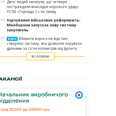
:24
Двоє людей загинули, ще четверо
постраждали внаслідок ворожого удару
РСЗВ «Торнадо-С» по Ізюму
:10
Харчування військових реформують:
Міноборони запускає нову систему
закупівель
:57
Вбивати ворога на відстані:
ВІДЕО
створено систему, яка дозволяє керувати
дронами за сотні кілометрів від фронту
ВСІ НОВИНИ
АКАНСІЇ
Начальник виробничого
відділення
від 32000 до 33000 грн