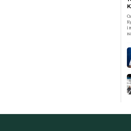
К
С
К
і 
н