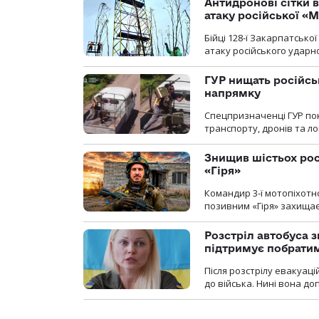
Антидронові сітки в
атаку російської «М
Бійці 128-ї Закарпатсько
атаку російського ударн
ГУР нищать російськ
напрямку
Спецпризначенці ГУР пок
транспорту, дронів та ло
Знищив шістьох росі
«Гіря»
Командир 3-ї мотопіхотно
позивним «Гіря» захищає
Розстріл автобуса з
підтримує побрати
Після розстрілу евакуацій
до війська. Нині вона д