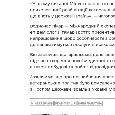
«У цьому питанні Мінветеранів готове
психологічної реабілітації ветеранів 
що діють у Державі Ізраїль», — наголо
Водночас лікар — міжнародний експер
епідеміології Ітамар Гротто презентува
напрацювання щодо особливостей робо
де надаватимуться послуги військово
Він зазначив, що ізраїльська делегаці
під час створення нової медичної та п
а також побудові та роботі відповідни
Зазначимо, що про поглиблення двост
ветеранських політик було домовлено п
з Послом Держави Ізраїль в Україні М
МІНВЕТЕРАНІВ
РЕАБІЛІТАЦІЯ
ЮЛІЯ ЛАПУТІНА