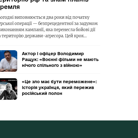
ремля
ьогодні виповнюється два роки від початку
урської операції — безпрецедентної за задумом
виконанням кампанії, яка перенесла бойові дії
а територію держави-агресора. Цей крок…
Актор і офіцер Володимир
Ращук: «Воєнні фільми не мають
нічого спільного з війною»
«Це зло має бути переможене»:
історія українця, який пережив
російський полон