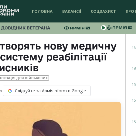
ГОЛОВНА
ВАКАНСІЇ
СОЦЗАХИСТ
ПРО 
ДОВІДНИК ВЕТЕРАНА
 створять нову медичну
16
систему реабілітації
исників
16
ІЛІТАЦІЯ ДЛЯ ВІЙСЬКОВИХ
15
Слідкуйте за АрміяInform в Google
в.
15
15