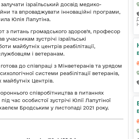
 залучати ізраїльський досвід медико-
війни та впроваджувати інноваційні програми,
сила Юлія Лапутіна.
т з питань громадського здоров’я, професор
в учасникам зустрічі ізраїльські
ти майбутніх центрів реабілітації,
службовцям і ветеранам.
я готова до співпраці з Мінветеранів та урядом
сихологічної системи реабілітації ветеранів,
х майбутніх Центрів.
ороннього співробітництва в питаннях
ід час особистої зустрічі Юлії Лапутіної
іхаелєм Бродським у листопаді 2021 року.