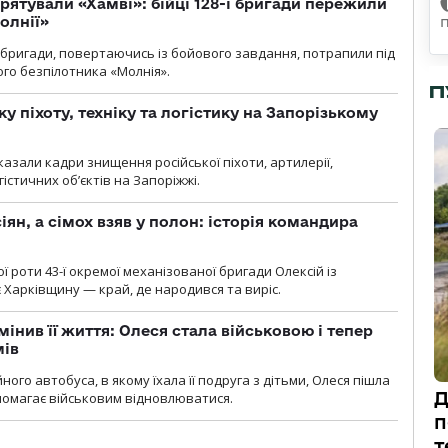
рятували «Хамві»: бійці 128-ї бригади пережили
олнії»
ї бригади, повертаючись із бойового завдання, потрапили під
ого безпілотника «Молнія».
П
у піхоту, техніку та логістику на Запорізькому
азали кадри знищення російської піхоти, артилерії,
гістичних об’єктів на Запоріжжі.
ян, а сімох взяв у полон: історія командира
ї роти 43-ї окремої механізованої бригади Олексій із
 Харківщину — край, де народився та виріс.
мінив її життя: Олеся стала військовою і тепер
мів
ного автобуса, в якому їхала її подруга з дітьми, Олеся пішла
Д
опомагає військовим відновлюватися.
п
т