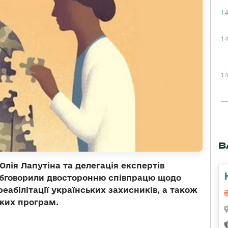
14
14
14
В
Юлія Лапутіна та делегація експертів
 обговорили двосторонню співпрацю щодо
еабілітації українських захисників, а також
ких програм.