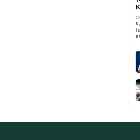
К
С
К
і 
н