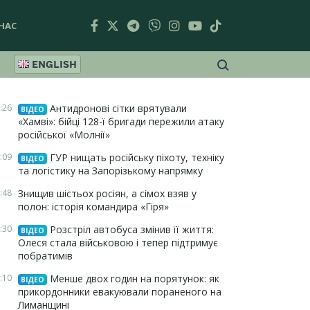
НАС
ENGLISH
:26
Антидронові сітки врятували
ВІДЕО
«Хамві»: бійці 128-ї бригади пережили атаку
російської «Молнії»
:09
ГУР нищать російську піхоту, техніку
ВІДЕО
та логістику на Запорізькому напрямку
:48
Знищив шістьох росіян, а сімох взяв у
полон: історія командира «Гіря»
:30
Розстріл автобуса змінив її життя:
ВІДЕО
Олеся стала військовою і тепер підтримує
побратимів
:10
Менше двох годин на порятунок: як
ВІДЕО
прикордонники евакуювали пораненого на
Лиманщині