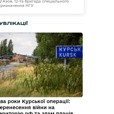
Азов, 12-та бригада спеціального
призначення НГУ
УБЛІКАЦІЇ
ва роки Курської операції:
еренесення війни на
ериторію рф та злам планів