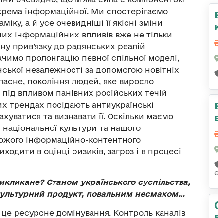
зокрема інформаційної. Ми спостерігаємо
міку, а й усе очевидніші її якісні зміни
них інформаційних впливів вже не тільки
ну прив’язку до радянських реалій
ачимо пролонгацію певної спільної моделі,
нської незалежності за допомогою новітніх
Власне, покоління людей, яке виросло
є під впливом панівних російських течій
 тих трендах посідають антиукраїнські
ахуватися та визнавати її. Оскільки маємо
у національної культури та нашого
рожого інформаційно-контентного
иходити в оцінці ризиків, загроз і в процесі
викликане? Станом українського суспільства,
 культурний продукт, повальним несмаком…
, це ресурсне домінування. Контроль каналів