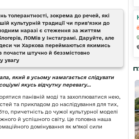
нь толерантності, зокрема до речей, які
шій культурній традиції чи прив’язки до
 модним наразі є стеження за життям
блогерів, ЛОМів у Інстаграмі. Даруйте, але
Одеси чи Харкова переймаються якимись
 почасти штучно й беззмістовно
у увагу
П
ала, який в усьому намагається слідувати
соціумі якусь відчутну перевагу…
орятися панівній моді та захоплюватися нею,
стей та прикладом до наслідування для тих,
обто, причетність до чужої культурної моделі
ного й успішного світу. Це головна наша
маційного домінування як м’якої сили