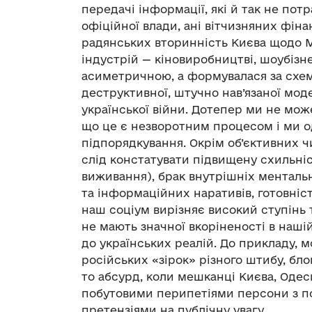
передачі інформації, які й так не пот
офіційної влади, ані вітчизняних фіна
радянських вторинність Києва щодо М
індустрій — кіновиробництві, шоубізне
асиметричною, а формувалася за схем
деструктивної, штучно нав’язаної моде
української війни. Дотепер ми не мож
що це є незворотним процесом і ми од
підпорядкування. Окрім об’єктивних чи
слід констатувати підвищену схильніст
виживання), брак внутрішніх менталь
та інформаційних наративів, готовніст
наш соціум вирізняє високий ступінь 
не мають значної вкоріненості в нашій
до українських реалій. До прикладу, 
російських «зірок» різного штибу, блог
то абсурд, коли мешканці Києва, Оде
побутовими перипетіями персони з п
претензіями на публічну увагу…