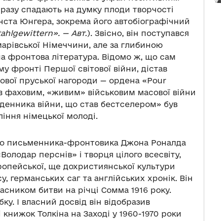
разу спадають на думку плоди творчості
нста Юнгера, зокрема його автобіографічний
tahlgewittern». — Авт.
). Звісно, він поступався
арівської Німеччини, але за глибиною
а фронтова література. Відомо ж, що сам
 фронті Першої світової війни, дістав
кової пруської нагороди — ордена «Pour
 був фаховим, «живим» військовим масової війни
щоденника війни, що став бестселером» був
ння німецької молоді.
про письменника-фронтовика Джона Роналда
«Володар перснів» і творця цілого всесвіту,
вропейської, ще дохристиянської культури
, германських саг та англійських хронік. Він
асником битви на річці Сомма 1916 року.
у. І власний досвід він відобразив
і книжок Толкіна на Заході у 1960-1970 роки