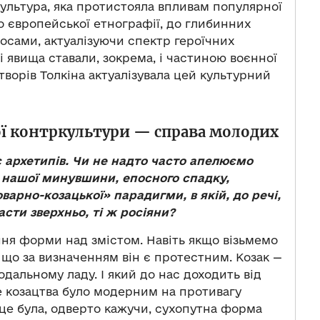
льтура, яка протистояла впливам популярної
о європейської етнографії, до глибинних
посами, актуалізуючи спектр героїчних
ці явища ставали, зокрема, і частиною воєнної
 творів Толкіна актуалізувала цей культурний
ої контркультури — справа молодих
 архетипів. Чи не надто часто апелюємо
з нашої минувшини, епосного спадку,
арно-козацької» парадигми, в якій, до речі,
сти зверхньо, ті ж росіяни?
ння форми над змістом. Навіть якщо візьмемо
, що за визначенням він є протестним. Козак —
дальному ладу. І який до нас доходить від
е козацтва було модерним на противагу
 це була, одверто кажучи, сухопутна форма