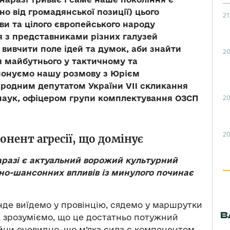
о від громадянської позиції) цього
21
ви та цілого європейського народу
я з представниками різних галузей
вивчити поле ідей та думок, аби знайти
20
я майбутнього у тактичному та
опонуємо нашу розмову з Юрієм
родним депутатом України VII скликання
20
 наук, офіцером групи комплектування ОЗСП
20
нент агресії, що домінує
аразі є актуальний ворожий культурний
рно-шансонних впливів із минулого починає
інде виїдемо у провінцію, сядемо у маршрутки
В
к, зрозуміємо, що це достатньо потужний
війни очевидно, що м’яка сила є компонентом