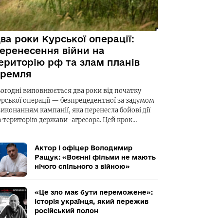
ва роки Курської операції:
еренесення війни на
ериторію рф та злам планів
ремля
ьогодні виповнюється два роки від початку
урської операції — безпрецедентної за задумом
виконанням кампанії, яка перенесла бойові дії
а територію держави-агресора. Цей крок…
Актор і офіцер Володимир
Ращук: «Воєнні фільми не мають
нічого спільного з війною»
«Це зло має бути переможене»:
історія українця, який пережив
російський полон