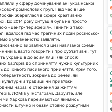
рапляли у сферу домінування ані української
нсово-промислових груп. І від часів іще
оскви збереглася в сфері креативних
сі. До 2014 року ситуація була не просто
ою «центр-периферія». І вийти з такої
лі вдалося під час трагічних подій російсько-
емо з упевненістю заявляти,
нозначно вирвалися з цієї нав’язаної схеми
нників, варто говорити і про суб’єктивні. Тут
ь українців до асиміляції (як спосіб
них бар’єрів до сприйняття чужих культурних
ь до їхнього пасивного прийняття. Крім того,
толерантності, зокрема до речей, які
 культурній традиції чи прив’язки
модним наразі є стеження за життям
ерів, ЛОМів у Інстаграмі. Даруйте, але
си чи Харкова переймаються якимись
очасти штучно й беззмістовно роздутими