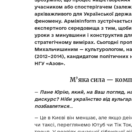
учасником або спостерігачем (залежн
архіважливого для Української держа
феномену. АрміяInform зустрічаєтьс
експертного середовища з тим, щоби 
уроки з минувшини і конструктив дл
стратегічному вимірах. Сьогодні пр
Михальчишиним — культурологом, на
(2012–2014), кандидатом політичних
НГУ «Азов».
М’яка сила — компо
—
Пане Юрію, який, на Ваш погляд, н
дискурс? Ніби українство від вульга
позбавлятися
…
— Це в Києві він меншає, але якщо де
чи таксі, переглянемо Ютуб чи Тік То
тренд. У реаліях сучасної гібридної 