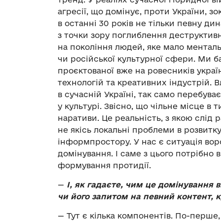
агресії, що домінує, проти України, 
в останні 30 років не тільки певну дина
з точки зору поглиблення деструктив
на покоління людей, яке мало менталь
чи російської культурної сфери. Ми б
проєктованої вже на ровесників украї
технологій та креативних індустрій. 
в сучасній Україні, так само перебува
у культурі. Звісно, що чільне місце в
наративи. Це реальність, з якою слід р
не якісь локальні проблеми в розвитк
інформпростору. У нас є ситуація во
домінування. І саме з цього потрібно в
формування протидії.
—
І, як гадаєте, чим це домінування 
чи його запитом на певний контент,
— Тут є кілька компонентів. По-перше