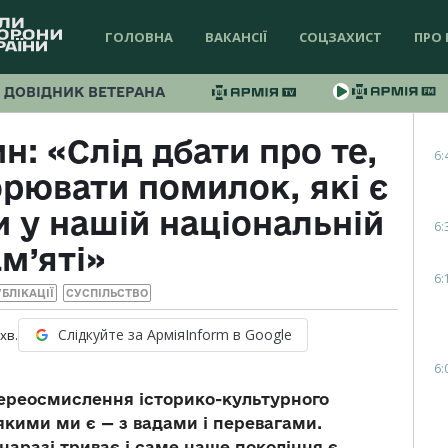
ГОЛОВНА
ВАКАНСІЇ
СОЦЗАХИСТ
ПРО 
ДОВІДНИК ВЕТЕРАНА
: «Слід дбати про те,
6:
орювати помилок, які є
 у нашій національній
6:
м’яті»
6:
БЛІКАЦІЇ
СУСПІЛЬСТВО
Слідкуйте за АрміяInform в Google
хв.
6:
ереосмислення історико-культурного
якими ми є — з вадами і перевагами.
наразі триває і саме наше покоління є