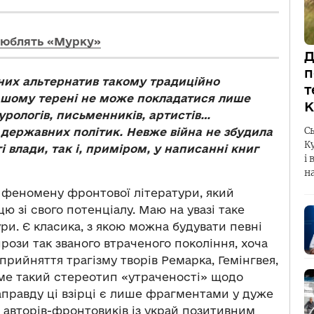
 люблять «Мурку»
Д
п
них альтернатив такому традиційно
т
ашому терені не може покладатися лише
К
урологів, письменників, артистів…
С
державних політик. Невже війна не збудила
К
і влади, так і, приміром, у написанні книг
і 
н
д феномену фронтової літератури, який
ю зі свого потенціалу. Маю на увазі таке
и. Є класика, з якою можна будувати певні
прози так званого втраченого покоління, хоча
прийняття трагізму творів Ремарка, Гемінгвея,
аме такий стереотип «утраченості» щодо
направду ці взірці є лише фрагментами у дуже
, авторів-фронтовиків із украй позитивним