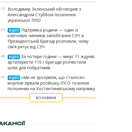
:10
Володимир Зеленський обговорив з
Александром Стуббом посилення
української ППО
:59
Підтримка родини — один із
ВІДЕО
ключових чинників запобігання СЗЧ: в
Президентській бригаді розповіли, чому
сім’я рятує від СЗЧ
:48
За чотири години — мінус 11 ждунів:
ВІДЕО
артилеристи 110-ї бригади розчистили
шлях для побратимів
:41
«Ми не зрозуміли, що сталося»:
ВІДЕО
морпіхи зірвали російську ІПСО та взяли
полонених на Костянтинівському напрямку
ВСІ НОВИНИ
АКАНСІЇ