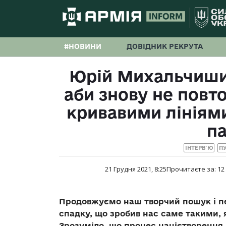
#НОВИНИ
ДОВІДНИК РЕКРУТА
Юрій Михальчишин
аби знову не повт
кривавими лініями
па
ІНТЕРВ`Ю
ПУ
21 Грудня 2021, 8:25
Прочитаєте за:
12
Продовжуємо наш творчий пошук і п
спадку, що зробив нас саме такими, 
Зрозуміло, що процес націєтворення 