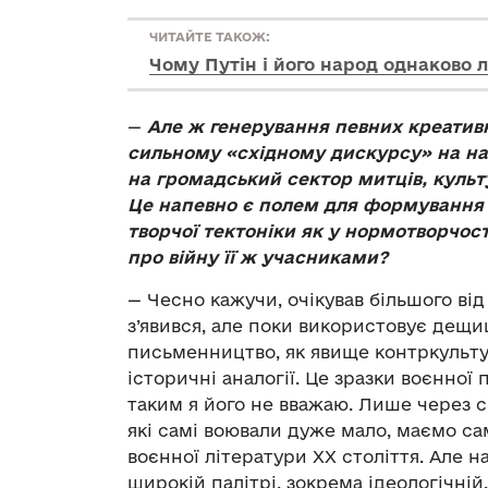
ЧИТАЙТЕ ТАКОЖ:
Чому Путін і його народ однаково
—
Але ж генерування певних креатив
сильному «східному дискурсу» на н
на громадський сектор митців, культ
Це напевно є полем для формування 
творчої тектоніки як у нормотворчост
про війну її ж учасниками?
— Чесно кажучи, очікував більшого ві
з’явився, але поки використовує дещиц
письменництво, як явище контркультур
історичні аналогії. Це зразки воєнної 
таким я його не вважаю. Лише через с
які самі воювали дуже мало, маємо с
воєнної літератури ХХ століття. Але 
широкій палітрі, зокрема ідеологічній