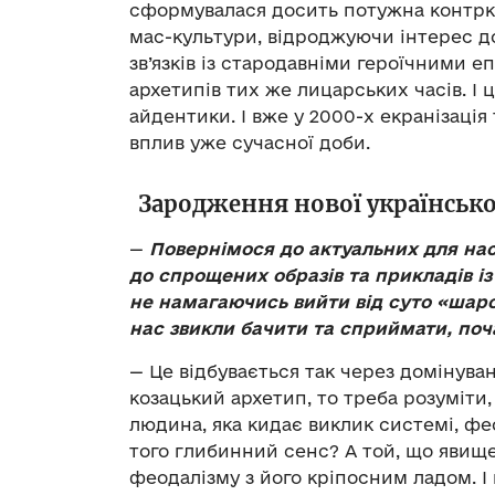
сформувалася досить потужна контрку
мас-культури, відроджуючи інтерес д
зв’язків із стародавніми героїчними е
архетипів тих же лицарських часів. І 
айдентики. І вже у 2000-х екранізація
вплив уже сучасної доби.
Зародження нової українськ
—
Повернімося до актуальних для нас
до спрощених образів та прикладів і
не намагаючись вийти від суто «шаров
нас звикли бачити та сприймати, поча
— Це відбувається так через домінува
козацький архетип, то треба розуміти
людина, яка кидає виклик системі, фео
того глибинний сенс? А той, що явищ
феодалізму з його кріпосним ладом. І