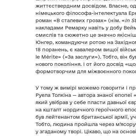
життєствердним досвідом. Власне, од
німецького філософа-інтелектуала Ер
роман «В сталевих грозах» (нім. «
In S
накладами Ремарку навіть у добу Вейм
смислів та сюжетно це значно якісніш
Юнгер, командуючи ротою на Західному
18 поранень, є кавалером вищої війсь
le Mérite» («За заслуги»). Тобто, він
нового покоління. І от його досвід «
формотворчим для міжвоєнного поколі
У тому ж вимірі можемо говорити і 
Руела Толкіна — автора знаної епопеї 
який увібрав у себе пласти давньої є
на кшталт нордичного героїчного епосу
був лейтенантом британської армії, уч
Тобто, людина пройшла через м’ясорубк
у згаданому творі. Цікаво, що на основ