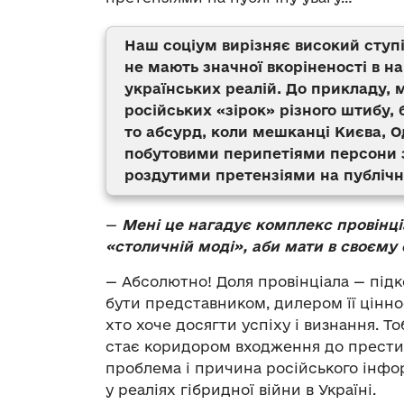
Наш соціум вирізняє високий ступі
не мають значної вкоріненості в на
українських реалій. До прикладу,
російських «зірок» різного штибу, 
то абсурд, коли мешканці Києва, 
побутовими перипетіями персони з
роздутими претензіями на публічн
—
Мені це нагадує комплекс провінці
«столичній моді», аби мати в своєму 
— Абсолютно! Доля провінціала — підк
бути представником, дилером її цінно
хто хоче досягти успіху і визнання. Т
стає коридором входження до престиж
проблема і причина російського інфор
у реаліях гібридної війни в Україні.