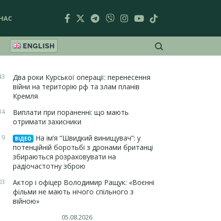
НАС
ENGLISH
43
Два роки Курської операції: перенесення
війни на територію рф та злам планів
Кремля
34
Виплати при пораненні: що мають
отримати захисники
19
На ім’я “Швидкий винищувач”: у
ВІДЕО
потенційній боротьбі з дронами британці
збираються розраховувати на
радіочастотну зброю
03
Актор і офіцер Володимир Ращук: «Воєнні
фільми не мають нічого спільного з
війною»
05.08.2026