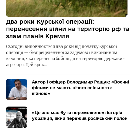
Два роки Курської операції:
перенесення війни на територію рф та
злам планів Кремля
Сьогодні виповнюється два роки від початку Курської
операції — безпрецедентної за задумом і виконанням
кампанії, яка перенесла бойові дії на територію держави-
агресора. Цей крок…
Актор і офіцер Володимир Ращук: «Воєнні
фільми не мають нічого спільного з
війною»
«Це зло має бути переможене»: історія
українця, який пережив російський полон