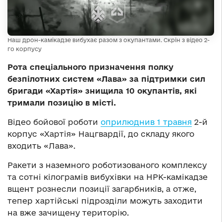
Наш дрон-камікадзе вибухає разом з окупантами. Скрін з відео 2-
го корпусу
Рота спеціального призначення полку
безпілотних систем «Лава» за підтримки сил
бригади «Хартія» знищила 10 окупантів, які
тримали позицію в місті.
Відео бойової роботи
оприлюднив 1 травня
2-й
корпус «Хартія» Нацгвардії, до складу якого
входить «Лава».
Ракети з наземного роботизованого комплексу
та сотні кілограмів вибухівки на НРК-камікадзе
вщент рознесли позиції загарбників, а отже,
тепер хартійські підрозділи можуть заходити
на вже зачищену територію.