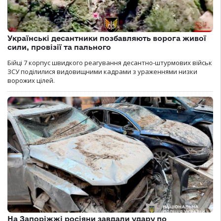
Українські десантники позбавляють ворога живої
сили, провізії та пального
Бійці 7 корпус швидкого реагування десантно-штурмових військ
ЗСУ поділилися видовищними кадрами з ураженнями низки
ворожих цілей.
На Запоріжжі росіяни завдали удару по