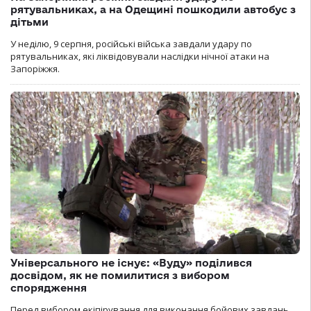
рятувальниках, а на Одещині пошкодили автобус з
дітьми
У неділю, 9 серпня, російські війська завдали удару по
рятувальниках, які ліквідовували наслідки нічної атаки на
Запоріжжя.
Універсального не існує: «Вуду» поділився
досвідом, як не помилитися з вибором
спорядження
Перед вибором екіпірування для виконання бойових завдань