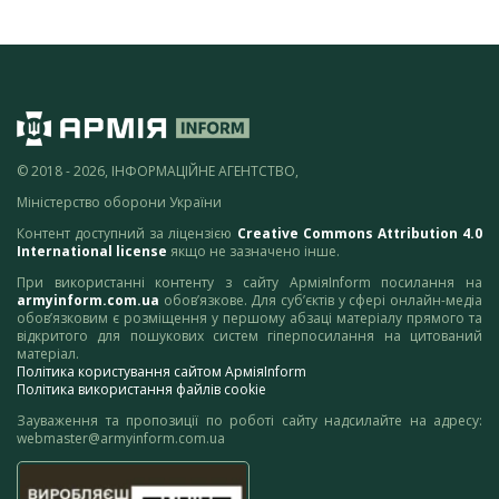
© 2018 - 2026, ІНФОРМАЦІЙНЕ АГЕНТСТВО,
Міністерство оборони України
Контент доступний за ліцензією
Creative Commons Attribution 4.0
International license
якщо не зазначено інше.
При використанні контенту з сайту АрміяInform посилання на
armyinform.com.ua
обов’язкове. Для суб’єктів у сфері онлайн-медіа
обов’язковим є розміщення у першому абзаці матеріалу прямого та
відкритого для пошукових систем гіперпосилання на цитований
матеріал.
Політика користування сайтом АрміяInform
Політика використання файлів cookie
Зауваження та пропозиції по роботі сайту надсилайте на адресу:
webmaster@armyinform.com.ua