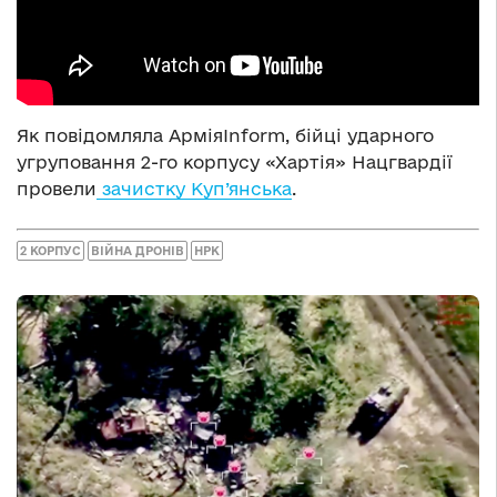
Як повідомляла АрміяInform, бійці ударного
угруповання 2-го корпусу «Хартія» Нацгвардії
провели
зачистку Куп’янська
.
2 КОРПУС
ВІЙНА ДРОНІВ
НРК