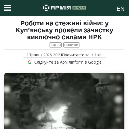
EN
Роботи на стежині війни: у
Куп’янську провели зачистку
виключно силами НРК
ВІДЕО
НОВИНИ
1 Травня 2026, 20:21
Прочитаєте за:
< 1
хв.
Слідкуйте за АрміяInform в Google