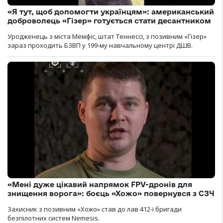
«Я тут, щоб допомогти українцям»: американський
доброволець «Гізер» готується стати десантником
Уродженець з міста Мемфіс, штат Теннессі, з позивним «Гізер»
зараз проходить БЗВП у 199-му навчальному центрі ДШВ.
«Мені дуже цікавий напрямок FPV-дронів для
знищення ворога»: боєць «Хожо» повернувся з СЗЧ
Захисник з позивним «Хожо» став до лав 412-ї бригади
безпілотних систем Nemesis.