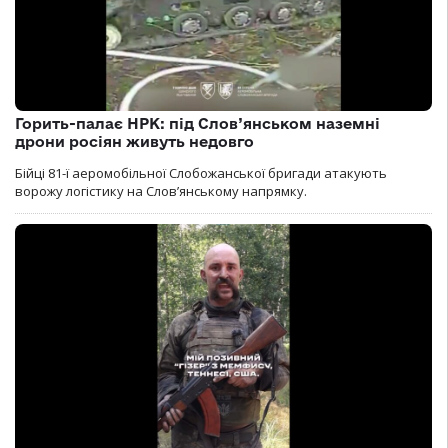
Горить-палає НРК: під Слов’янськом наземні
дрони росіян живуть недовго
Бійці 81-ї аеромобільної Слобожанської бригади атакують
ворожу логістику на Словʼянському напрямку.