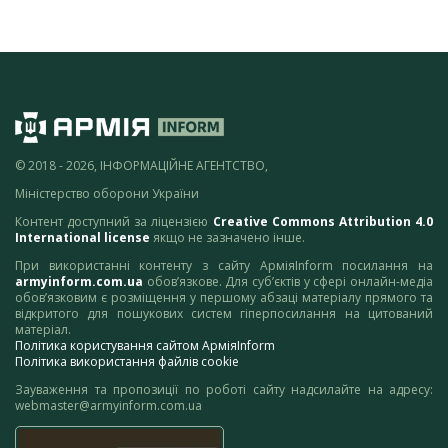
© 2018 - 2026, ІНФОРМАЦІЙНЕ АГЕНТСТВО,
Міністерство оборони України
Контент доступний за ліцензією
Creative Commons Attribution 4.0
International license
якщо не зазначено інше.
При використанні контенту з сайту АрміяInform посилання на
armyinform.com.ua
обов’язкове. Для суб’єктів у сфері онлайн-медіа
обов’язковим є розміщення у першому абзаці матеріалу прямого та
відкритого для пошукових систем гіперпосилання на цитований
матеріал.
Політика користування сайтом АрміяInform
Політика використання файлів cookie
Зауваження та пропозиції по роботі сайту надсилайте на адресу:
webmaster@armyinform.com.ua