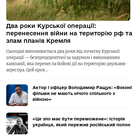
Два роки Курської операції:
перенесення війни на територію рф та
злам планів Кремля
Сьогодні виповнюється два роки від початку Курської
операції — безпрецедентної за задумом і виконанням
кампанії, яка перенесла бойові дії на територію держави-
агресора. Цей крок…
Актор і офіцер Володимир Ращук: «Воєнні
фільми не мають нічого спільного з
війною»
«Це зло має бути переможене»: історія
українця, який пережив російський полон