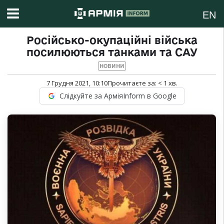
EN
Російсько-окупаційні війська
посилюються танками та САУ
НОВИНИ
7 Грудня 2021, 10:10
Прочитаєте за:
< 1
хв.
Слідкуйте за АрміяInform в Google