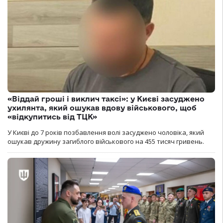
«Віддай гроші і виклич таксі»: у Києві засуджено
ухилянта, який ошукав вдову військового, щоб
«відкупитись від ТЦК»
У Києві до 7 років позбавлення волі засуджено чоловіка, який
ошукав дружину загиблого військового на 455 тисяч гривень.