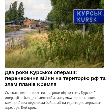
Два роки Курської операції:
перенесення війни на територію рф та
злам планів Кремля
Сьогодні виповнюється два роки від початку Курської
операції — безпрецедентної за задумом і виконанням
кампанії, яка перенесла бойові дії на територію держави-
агресора. Цей крок…