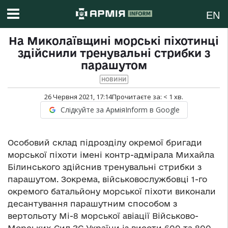
EN
На Миколаївщині морські піхотинці
здійснили тренувальні стрибки з
парашутом
НОВИНИ
26 Червня 2021, 17:14
Прочитаєте за:
< 1
хв.
Слідкуйте за АрміяInform в Google
Особовий склад підрозділу окремої бригади
морської піхоти імені контр-адмірала Михайла
Білинського здійснив тренувальні стрибки з
парашутом. Зокрема, військовослужбовці 1-го
окремого батальйону морської піхоти виконали
десантування парашутним способом з
вертольоту Мі-8 морської авіації Військово-