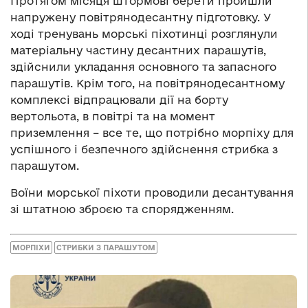
Протягом місяця штормові берети пройшли
напружену повітрянодесантну підготовку. У
ході тренувань морські піхотинці розглянули
матеріальну частину десантних парашутів,
здійснили укладання основного та запасного
парашутів. Крім того, на повітрянодесантному
комплексі відпрацювали дії на борту
вертольота, в повітрі та на момент
приземлення – все те, що потрібно морпіху для
успішного і безпечного здійснення стрибка з
парашутом.
Воїни морської піхоти проводили десантування
зі штатною зброєю та спорядженням.
МОРПІХИ
СТРИБКИ З ПАРАШУТОМ