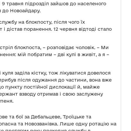
і 9 травня підрозділ зайшов до населеного
я до Новоайдару.
лужбу на блокпосту, після чого їх
і дістав поранення. 12 червня відтоді стало
стріл блокпоста, – розповідає чоловік. – Ми
ення: мій побратим – дві кулі в живіт, а я –
 куля заділа кістку, тож лікуватися довелося
н прибув після одужання до частини, вона вже
о пункту постійної дислокації й, майже
сержант взводу отримав і свою заслужену
упеня.
ове та бої за Дебальцеве, Троїцьке та
Попасна та Новозванівка. Лише одну ротацію на
е протягом року проходив службу в