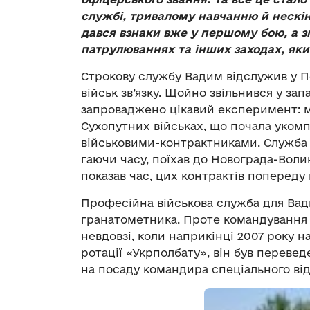
службі, тривалому навчанню й нескі
дався взнаки вже у першому бою, а зг
патрулюваннях та інших заходах, яких
Строкову службу Вадим відслужив у По
військ зв’язку. Щойно звільнився у запа
запроваджено цікавий експеримент: м
Сухопутних військах, що почала уко
військовими-контрактниками. Служба 
гаючи часу, поїхав до Новограда-Воли
показав час, цих контрактів попереду
Професійна військова служба для Вад
гранатометника. Проте командування 
невдовзі, коли наприкінці 2007 року 
ротації «Укрполбату», він був перев
на посаду командира спеціального від