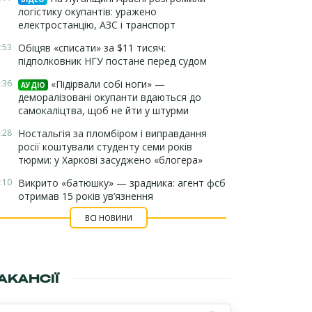
логістику окупантів: уражено
електростанцію, АЗС і транспорт
:53
Обіцяв «списати» за $11 тисяч:
підполковник НГУ постане перед судом
:36
«Підірвали собі ноги» —
АУДІО
деморалізовані окупанти вдаються до
самокаліцтва, щоб не йти у штурми
:28
Ностальгія за пломбіром і виправдання
росії коштували студенту семи років
тюрми: у Харкові засуджено «блогера»
:10
Викрито «батюшку» — зрадника: агент фсб
отримав 15 років ув’язнення
ВСІ НОВИНИ
АКАНСІЇ