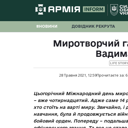
#НОВИНИ
ДОВІДНИК РЕКРУТА
Миротворчий г
Вадим
LIFE STOR
28 Травня 2021, 12:59
Прочитаєте за:
6
Цьогорічний Міжнародний день миро
– вже чотирнадцятий. Адже саме 14 ро
хто стоїть на варті миру. Звичайно, і 
навчання, була й продовжується війна
бойовий орден. Попереду – подальш
офіцерського звання. Та все це стал