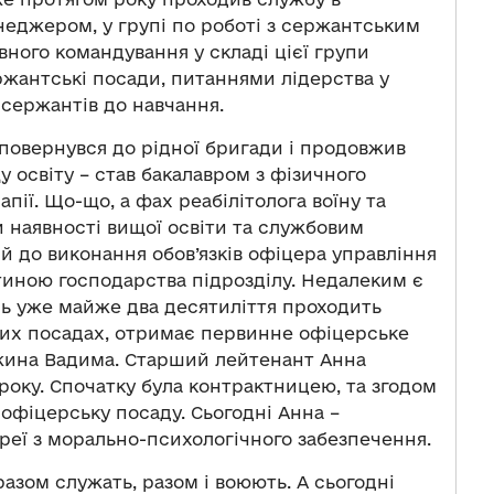
неджером, у групі по роботі з сержантським
ного командування у складі цієї групи
ржантські посади, питаннями лідерства у
 сержантів до навчання.
 повернувся до рідної бригади і продовжив
щу освіту – став бакалавром з фізичного
апії. Що-що, а фах реабілітолога воїну та
 наявності вищої освіти та службовим
ий до виконання обов’язків офіцера управління
тиною господарства підрозділу. Недалеким є
сь уже майже два десятиліття проходить
ких посадах, отримає первинне офіцерське
ружина Вадима. Старший лейтенант Анна
року. Спочатку була контрактницею, та згодом
 офіцерську посаду. Сьогодні Анна –
реї з морально-психологічного забезпечення.
разом служать, разом і воюють. А сьогодні