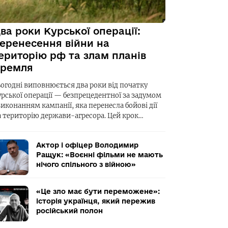
ва роки Курської операції:
еренесення війни на
ериторію рф та злам планів
ремля
ьогодні виповнюється два роки від початку
урської операції — безпрецедентної за задумом
виконанням кампанії, яка перенесла бойові дії
а територію держави-агресора. Цей крок…
Актор і офіцер Володимир
Ращук: «Воєнні фільми не мають
нічого спільного з війною»
«Це зло має бути переможене»:
історія українця, який пережив
російський полон