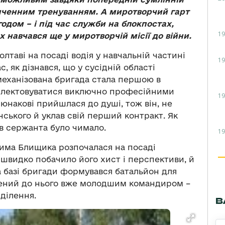
нченним тренуванням. А миротворчий гарт
одом – і під час служби на блокпостах,
19
 навчався ще у миротворчій місії до війни.
лтаві на посаді водія у навчальній частині
19
с, як дізнався, що у сусідній області
еханізована бригада стала першою в
мплектовуватися виключно професійними
19
юнакові прийшлася до душі, тож він, не
нського й уклав свій перший контракт. Як
 в сержанта було чимало.
19
има Блищика розпочалася на посаді
швидко побачило його хист і перспективи, й
на базі бригади формувався батальйон для
едений до нього вже молодшим командиром –
ділення.
В