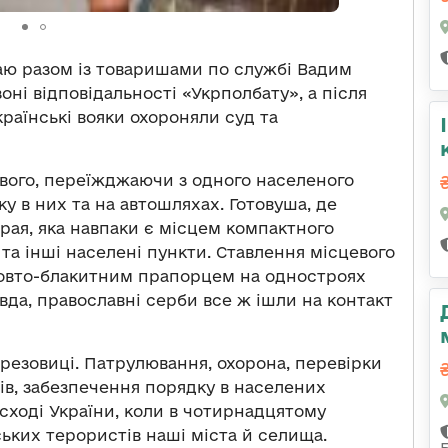
аю разом із товаришами по службі Вадим
оні відповідальності «Укрполбату», а після
раїнські вояки охороняли суд та
вого, переїжджаючи з одного населеного
у в них та на автошляхах. Готовуша, де
ірая, яка навпаки є місцем компактного
 та інші населені пункти. Ставлення місцевого
жовто-блакитним прапорцем на одностроях
а, православні серби все ж ішли на контакт
Брезовиці. Патрулювання, охорона, перевірки
ів, забезпечення порядку в населених
 сході України, коли в чотирнадцятому
йських терористів наші міста й селища.