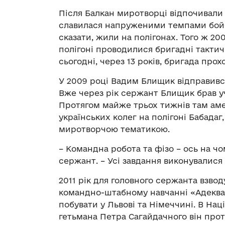
Після Балкан миротворці відпочивали 
славилася напруженими темпами бойово
сказати, жили на полігонах. Того ж 2
полігоні проводилися бригадні тактич
сьогодні, через 13 років, бригада про
У 2009 році Вадим Блищик відправився
Вже через рік сержант Блищик брав у
Протягом майже трьох тижнів там аме
українських колег на полігоні Бабадаг
миротворчою тематикою.
– Командна робота та фізо – ось на чо
сержант. – Усі завдання виконувалися
2011 рік для головного сержанта взво
командно-штабному навчанні «Адекват
побувати у Львові та Німеччині. В Нац
гетьмана Петра Сагайдачного він протя