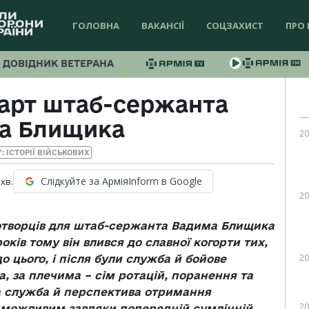
ГОЛОВНА
ВАКАНСІЇ
СОЦЗАХИСТ
ПРО 
ДОВІДНИК ВЕТЕРАНА
арт штаб-сержанта
а Блищика
20
Y: ІСТОРІЇ ВІЙСЬКОВИХ
Слідкуйте за АрміяInform в Google
хв.
20
творців для штаб-сержанта Вадима Блищика
ків тому він влився до славної когорти тих,
20
до цього, і після були служба й бойове
, за плечима – сім ротацій, поранення та
а служба й перспектива отримання
20
о можливим завдяки попередній сумлінній