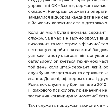
управлінні ОК «Захід», сержантом-ме
складом. Найкращі сержанти оператив
займалися відбором кандидатів на се
військових колективах та підготовкою
Коли ця місія була виконана, сержант
службу. За її час він заочно здобув ви
виховання та магістром з фізичної тер
ветерану знадобиться завжди! Завдяки
успіхам і хисту сьогодні він допущен
батальйону, опікується технічною час
той день, коли штаб-сержант, який, о
службу на солдатських та сержантсь
звання. До речі, офіцером стала і д
Романюк служить у бригаді ще з 2010 
її, фахового психолога, призначили на
заступник командира мінометної бата
Так і служить подружжя захисників – 