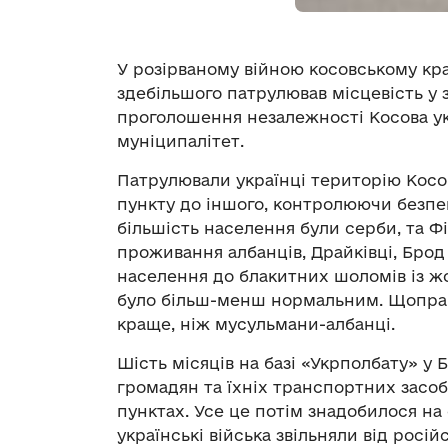
У розірваному війною косовському кр
здебільшого патрулював місцевість у з
проголошення незалежності Косова ук
муніципалітет.
Патрулювали українці територію Косо
пункту до іншого, контролюючи безпек
більшість населення були серби, та Ф
проживання албанців, Драйківці, Брод
населення до блакитних шоломів із 
було більш-менш нормальним. Щоправд
краще, ніж мусульмани-албанці.
Шість місяців на базі «Укрполбату» у 
громадян та їхніх транспортних засоб
пунктах. Усе це потім знадобилося на
українські війська звільняли від росі