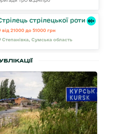
Бригади ТрО м.Дніпро
Стрілець стрілецької роти
від 21000 до 51000 грн
Степанівка, Сумська область
УБЛІКАЦІЇ