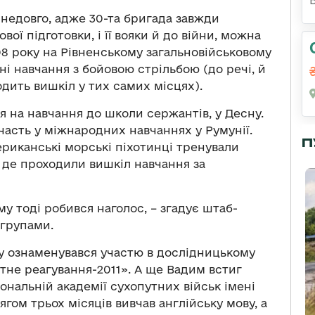
недовго, адже 30-та бригада завжди
ї підготовки, і її вояки й до війни, можна
008 року на Рівненському загальновійськовому
ні навчання з бойовою стрільбою (до речі, й
ходить вишкіл у тих самих місцях).
 на навчання до школи сержантів, у Десну.
часть у міжнародних навчаннях у Румунії.
П
риканські морські піхотинці тренували
, де проходили вишкіл навчання за
му тоді робився наголос, – згадує штаб-
 групами.
ду ознаменувався участю в дослідницькому
не реагування-2011». А ще Вадим встиг
іональній академії сухопутних військ імені
гом трьох місяців вивчав англійську мову, а