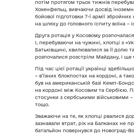
потім протягом трьох тижнів перебува
Хохенфельц, вивчаючи досвід іноземн
бойової підготовки 7-ї армії збройни
на шляху до головного іспиту воїна –
Друга ротація у Косовому розпочалася
І, перебуваючи на чужині, хлопці з «
Батьківщині, хвилювалися за її долю та 
розпочалися розстріли Майдану, і ще 
Під час цієї ротації українці здебіль
– в’їзних блокпостах на кордоні, а т
був на американській базі Кемп-Бондст
на кордоні між Косовим та Сербією. П
стосунки з сербськими військовими –
тощо.
Зважаючи на те, як хлопці рвалися дод
зазнавали втрат, рік на Балканах не п
батальйон повернувся до Новоград-Вол