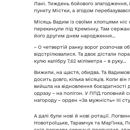
Лані. Тиждень бойового злагодження, 
пункту Містки, а згодом перебазувавс
Місяць Вадим із своїми хлопцями ніс с
перекинули під Кремінну. Там сержант 
його другим днем народження…
– О четвертій ранку ворог розпочав об
відстрілювалися. Та двоє дістали поран
кулю калібру 7,62 міліметра – в руку…
Вижили, на щастя, обидва. Та Вадимові
досить довго, кілька місяців. Коли ві
вийшла на відновлення боєздатності д
одразу – на полігон. У ППД головний 
нагороду – орден «За мужність» ІІІ ст
А далі були нові й нові ротації. Логвин
Новотроїцьке, Тарамчук та Мар’їнка, 
схід держави сержант пропустив, адж