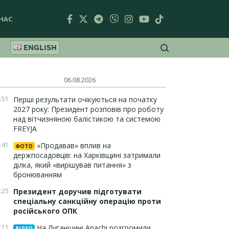
НАС
ENGLISH
06.08.2026
:51
Перші результати очікуються на початку
2027 року: Президент розповів про роботу
над вітчизняною балістикою та системою
FREYJA
:41
«Продавав» вплив на
ФОТО
держпосадовців: на Харківщині затримали
ділка, який «вирішував питання» з
бронюванням
:25
Президент доручив підготувати
спеціальну санкційну операцію проти
російського ОПК
:11
На Луганщині Apachi розгромили
ВІДЕО