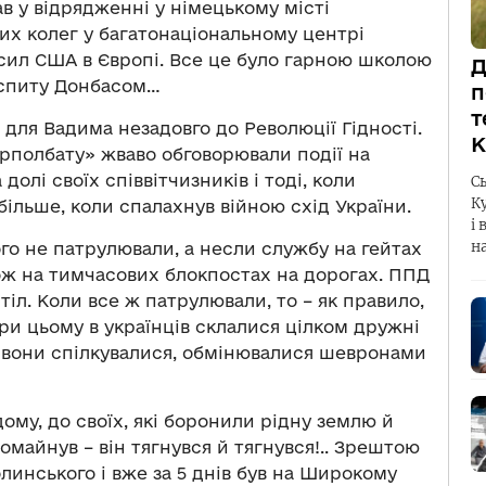
в у відрядженні у німецькому місті
их колег у багатонаціональному центрі
х сил США в Європі. Все це було гарною школою
Д
 іспиту Донбасом…
п
т
 для Вадима незадовго до Революції Гідності.
К
Укрполбату» жваво обговорювали події на
долі своїх співвітчизників і тоді, коли
С
К
більше, коли спалахнув війною схід України.
і 
н
шого не патрулювали, а несли службу на гейтах
акож на тимчасових блокпостах на дорогах. ППД
іл. Коли все ж патрулювали, то – як правило,
ри цьому в українців склалися цілком дружні
 вони спілкувалися, обмінювалися шевронами
ому, до своїх, які боронили рідну землю й
ромайнув – він тягнувся й тягнувся!.. Зрештою
инського і вже за 5 днів був на Широкому