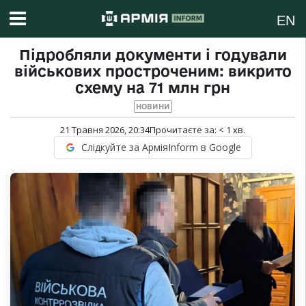
EN
Підробляли документи і годували
військових простроченим: викрито
схему на 71 млн грн
НОВИНИ
21 Травня 2026, 20:34
Прочитаєте за:
< 1
хв.
Слідкуйте за АрміяInform в Google