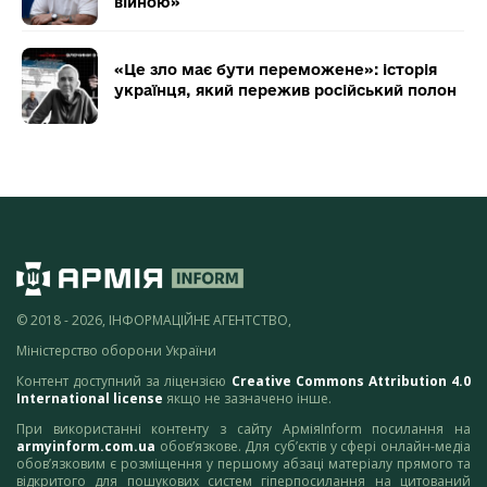
війною»
«Це зло має бути переможене»: історія
українця, який пережив російський полон
© 2018 - 2026, ІНФОРМАЦІЙНЕ АГЕНТСТВО,
Міністерство оборони України
Контент доступний за ліцензією
Creative Commons Attribution 4.0
International license
якщо не зазначено інше.
При використанні контенту з сайту АрміяInform посилання на
armyinform.com.ua
обов’язкове. Для суб’єктів у сфері онлайн-медіа
обов’язковим є розміщення у першому абзаці матеріалу прямого та
відкритого для пошукових систем гіперпосилання на цитований