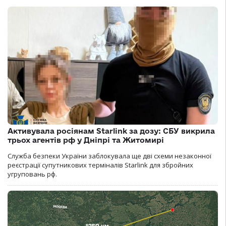
Активувала росіянам Starlink за дозу: СБУ викрила
трьох агентів рф у Дніпрі та Житомирі
Служба безпеки України заблокувала ще дві схеми незаконної
реєстрації супутникових терміналів Starlink для збройних
угруповань рф.