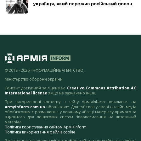
українця, який пережив російський полон
© 2018 - 2026, ІНФОРМАЦІЙНЕ АГЕНТСТВО,
Міністерство оборони України
Контент доступний за ліцензією
Creative Commons Attribution 4.0
International license
якщо не зазначено інше.
При використанні контенту з сайту АрміяInform посилання на
armyinform.com.ua
обов’язкове. Для суб’єктів у сфері онлайн-медіа
обов’язковим є розміщення у першому абзаці матеріалу прямого та
відкритого для пошукових систем гіперпосилання на цитований
матеріал.
Політика користування сайтом АрміяInform
Політика використання файлів cookie
Зауваження та пропозиції по роботі сайту надсилайте на адресу: