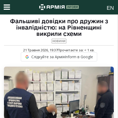
EN
Фальшиві довідки про дружин з
інвалідністю: на Рівненщині
викрили схеми
НОВИНИ
21 Травня 2026, 19:37
Прочитаєте за:
< 1
хв.
Слідкуйте за АрміяInform в Google