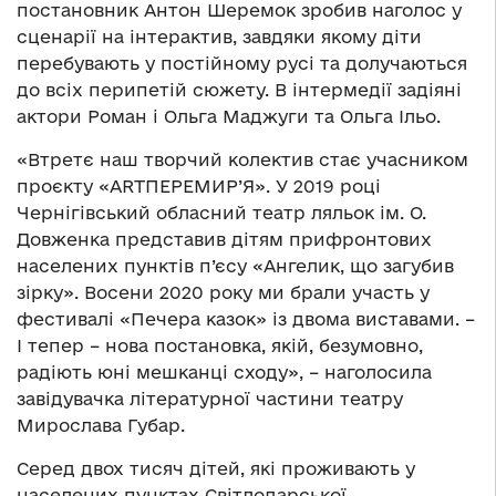
постановник Антон Шеремок зробив наголос у
сценарії на інтерактив, завдяки якому діти
перебувають у постійному русі та долучаються
до всіх перипетій сюжету. В інтермедії задіяні
актори Роман і Ольга Маджуги та Ольга Ільо.
«Втретє наш творчий колектив стає учасником
проєкту «ARTПЕРЕМИР’Я». У 2019 році
Чернігівський обласний театр ляльок ім. О.
Довженка представив дітям прифронтових
населених пунктів п’єсу «Ангелик, що загубив
зірку». Восени 2020 року ми брали участь у
фестивалі «Печера казок» із двома виставами. –
І тепер – нова постановка, якій, безумовно,
радіють юні мешканці сходу», – наголосила
завідувачка літературної частини театру
Мирослава Губар.
Серед двох тисяч дітей, які проживають у
населених пунктах Світлодарської