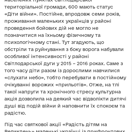
територіальної громади, 600 мають статус
«Діти війни». Постійне, впродовж семи років,
проживання маленьких українців у районі
проведення бойових дій не могло не
позначитися на їхньому фізичному та
психологічному стані. Тут згадують, що
обстріли та руйнування з боку ворога набували
особливої інтенсивності у районі
Світлодарської дуги у 2015 – 2016 роках. Саме з
того часу діти разом із дорослими навчилися
«слухати небо», тобто перебувати в постійному
очікуванні ворожих «прильотів». Отже, на тлі
такої напруги та хронічного стресу культурна
акція дозволила на деякий час відволікти дитячі
душі від подій війни й наповнити їх спокоєм та
радістю.
Під час святкової акції «Радість дітям на
Великдень» маленькі українці із прифронтових