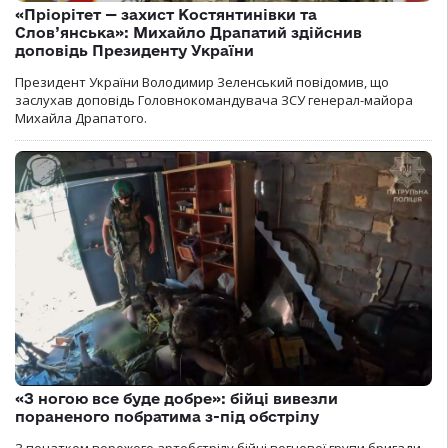
«Пріорітет — захист Костянтинівки та
Слов’янська»: Михайло Драпатий здійснив
доповідь Президенту України
Президент України Володимир Зеленський повідомив, що
заслухав доповідь Головнокомандувача ЗСУ генерал-майора
Михайла Драпатого.
«З ногою все буде добре»: бійці вивезли
пораненого побратима з-під обстрілу
З початком ворожого артобстрілу бійці вогневої групи бригади