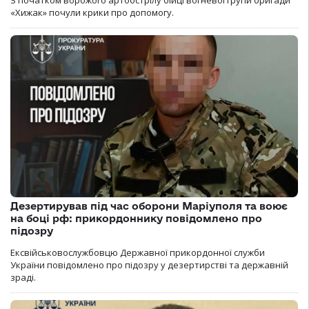
«Хижак» почули крики про допомогу.
Дезертирував під час оборони Маріуполя та воює
на боці рф: прикордоннику повідомлено про
підозру
Ексвійськовослужбовцю Державної прикордонної служби
України повідомлено про підозру у дезертирстві та державній
зраді.