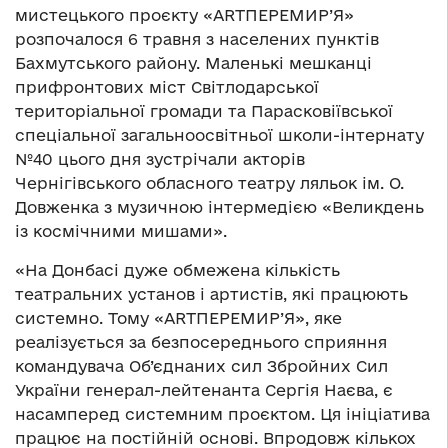
мистецького проєкту «ARTПЕРЕМИР’Я»
розпочалося 6 травня з населених пунктів
Бахмутського району. Маленькі мешканці
прифронтових міст Світлодарської
територіальної громади та Парасковіївської
спеціальної загальноосвітньої школи-інтернату
№40 цього дня зустрічали акторів
Чернігівського обласного театру ляльок ім. О.
Довженка з музичною інтермедією «Великдень
із космічними мишами».
«На Донбасі дуже обмежена кількість
театральних установ і артистів, які працюють
системно. Тому «ARTПЕРЕМИР’Я», яке
реалізується за безпосереднього сприяння
командувача Об’єднаних сил Збройних Сил
України генерал-лейтенанта Сергія Наєва, є
насамперед системним проєктом. Ця ініціатива
працює на постійній основі. Впродовж кількох