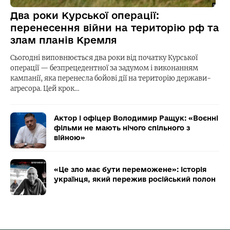
Два роки Курської операції:
перенесення війни на територію рф та
злам планів Кремля
Сьогодні виповнюється два роки від початку Курської
операції — безпрецедентної за задумом і виконанням
кампанії, яка перенесла бойові дії на територію держави-
агресора. Цей крок…
Актор і офіцер Володимир Ращук: «Воєнні
фільми не мають нічого спільного з
війною»
«Це зло має бути переможене»: історія
українця, який пережив російський полон