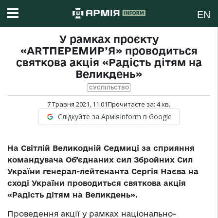
EN
У рамках проєкту
«ARTПЕРЕМИР’Я» проводиться
святкова акція «Радість дітям на
Великдень»
СУСПІЛЬСТВО
7 Травня 2021, 11:01
Прочитаєте за:
4
хв.
Слідкуйте за АрміяInform в Google
На Світлій Великодній Седмиці за сприяння
командувача Об’єднаних сил Збройних Сил
України генерал-лейтенанта Сергія Наєва на
сході України проводиться святкова акція
«Радість дітям на Великдень».
Проведення акції у рамках національно-