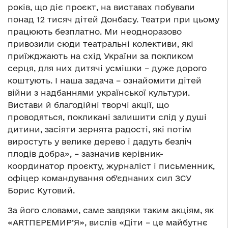
років, що діє проєкт, на виставах побували
понад 12 тисяч дітей Донбасу. Театри при цьому
працюють безплатно. Ми неодноразово
привозили сюди театральні колективи, які
приїжджають на схід України за покликом
серця, для них дитячі усмішки – дуже дорого
коштують. І наша задача – ознайомити дітей
війни з надбаннями української культури.
Вистави й благодійні творчі акції, що
проводяться, покликані залишити слід у душі
дитини, засіяти зернята радості, які потім
виростуть у велике дерево і дадуть безліч
плодів добра», – зазначив керівник-
координатор проєкту, журналіст і письменник,
офіцер командування об’єднаних сил ЗСУ
Борис Кутовий.
За його словами, саме завдяки таким акціям, як
«ARTПЕРЕМИР’Я», вислів «Діти – це майбутнє