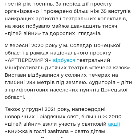
третій рік поспіль. За період дії проєкту
організовано і проведено більш ніж 35 виступів
найкращих артистів і театральних колективів,
на яких побувало майже дванадцять тисяч
«дітей війни» та дорослих глядачів.
У вересні 2020 року у м. Соледар Донецької
області в рамках національного проєкту
«АРТПЕРЕМИР`Я»
відбувся
театральний
мініфестиваль дитячих театрів «Печера казок».
Вистави відбувалися у соляних печерах на
глибині 288 метрів під землею. Аудиторія – діти
з прифронтових населених пунктів Донецької
області.
Також у грудні 2021 року, напередодні
новорічних і різдвяних свят, більш ніж 2000
«дітей війни» взяли участь у святковій
акції
«Книжка в гості завітала – свято дітям