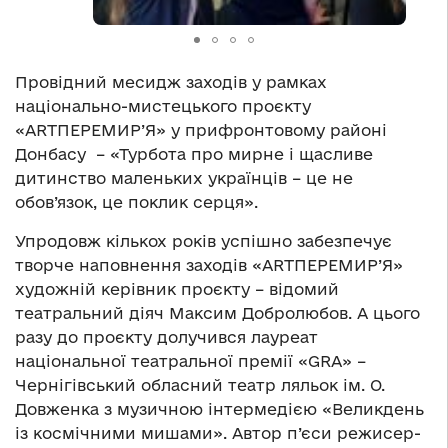
Провідний месидж заходів у рамках
національно-мистецького проєкту
«ARTПЕРЕМИР’Я» у прифронтовому районі
Донбасу – «Турбота про мирне і щасливе
дитинство маленьких українців – це не
обов’язок, це поклик серця».
Упродовж кількох років успішно забезпечує
творче наповнення заходів «ARTПЕРЕМИР’Я»
художній керівник проєкту – відомий
театральний діяч Максим Добролюбов. А цього
разу до проєкту долучився лауреат
національної театральної премії «GRA» –
Чернігівський обласний театр ляльок ім. О.
Довженка з музичною інтермедією «Великдень
із космічними мишами». Автор п’єси режисер-