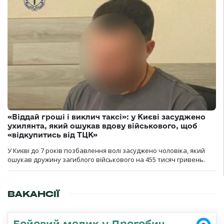
«Віддай гроші і виклич таксі»: у Києві засуджено
ухилянта, який ошукав вдову військового, щоб
«відкупитись від ТЦК»
У Києві до 7 років позбавлення волі засуджено чоловіка, який
ошукав дружину загиблого військового на 455 тисяч гривень.
ВАКАНСІЇ
Бойовий медик у Дрогобич