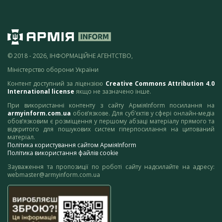
© 2018 - 2026, ІНФОРМАЦІЙНЕ АГЕНТСТВО,
Міністерство оборони України
Контент доступний за ліцензією
Creative Commons Attribution 4.0
International license
якщо не зазначено інше.
При використанні контенту з сайту АрміяInform посилання на
armyinform.com.ua
обов’язкове. Для суб’єктів у сфері онлайн-медіа
обов’язковим є розміщення у першому абзаці матеріалу прямого та
відкритого для пошукових систем гіперпосилання на цитований
матеріал.
Політика користування сайтом АрміяInform
Політика використання файлів cookie
Зауваження та пропозиції по роботі сайту надсилайте на адресу:
webmaster@armyinform.com.ua