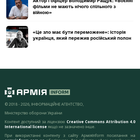
Актор і офіцер Володимир Ращук: «Воєнні
фільми не мають нічого спільного з
війною»
«Це зло має бути переможене»: історія
українця, який пережив російський полон
© 2018 - 2026, ІНФОРМАЦІЙНЕ АГЕНТСТВО,
Міністерство оборони України
Контент доступний за ліцензією
Creative Commons Attribution 4.0
International license
якщо не зазначено інше.
При використанні контенту з сайту АрміяInform посилання на