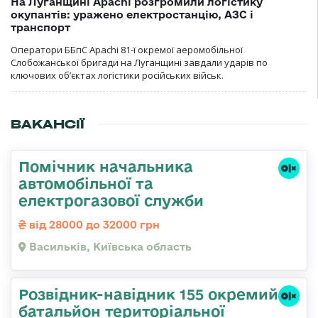
На Луганщині Apachi розгромили логістику
окупантів: уражено електростанцію, АЗС і
транспорт
Оператори ББпС Apachi 81-ї окремої аеромобільної
Слобожанської бригади на Луганщині завдали ударів по
ключових об’єктах логістики російських військ.
ВАКАНСІЇ
Помічник начальника
автомобільної та
електрогазової служби
від 28000 до 32000 грн
Васильків, Київська область
Розвідник-навідник 155 окремий
батальйон територіальної