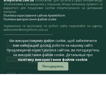
armyinform.com.ua
обов’язкове. Для суб’єктів у сфері онлайн-медіа
обов’язковим є розміщення у першому абзаці матеріалу прямого та
відкритого для пошукових систем гіперпосилання на цитований
матеріал.
Політика користування сайтом АрміяInform
Політика використання файлів cookie
Зауваження та пропозиції по роботі сайту надсилайте на адресу:
webmaster@armyinform.com.ua
Ми використовуємо файли cookie, щоб забезпечити
вам найкращий досвід роботи на нашому сайті.
Продовжуючи користуватися сайтом, ви погоджуєтесь
на використання файлів cookie. Детальніше про
політику використання файлів cookie
.
Погоджуюсь