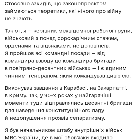
Стосовно закидів, що законопроєктом
займаються теоретики, які нічого про війну
не знають.
Так от, я — керівник міжвідомчої робочої групи,
військовий з понад сорокарічним стажем,
орденами та відзнаками, не до ювілеїв.
Я пройшов всі командні посади — від
командира взводу до командира бригади
в повітряно-десантних військах — і є єдиним
чинним генералом, який командував дивізією.
Виконував завдання в Карабасі, на Закарпатті,
в Криму. Так, у 90-х роках у найгарячіші
моменти туди відправлялись десантні бригади
для наведення конституційного ладу
й недопущення проявів сепаратизму.
Я був начальником штабу внутрішніх військ
МВС України, де в мої обов’язки входило