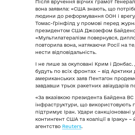
Після вручення вірчих грамот Генера
вона заявила: «США знають, що потрі
людини до реформування ООН і врегул
Томас-Грінфілд у промові перед журна
президентом США Джозефом Байденом п
«Мультилатералізм повернувся, дипло
повторила вона, натякаючи Росії на те
нести відповідальність.
І не лише за окуповані Крим і Донбас
будуть по всіх фронтах – від Арктики 
американських заяв Пентагон продемо
завдавши трьох ракетних авіаударів по 
«За вказівкою президента Байдена ВС 
інфраструктури, що використовують гр
підтримує Іран. Удари санкціоновані 
контингент США та коаліції в Іраку» –
агентство
Reuters
.