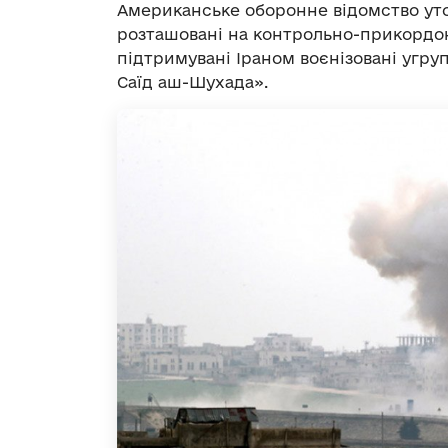
Американське оборонне відомство уто
розташовані на контрольно-прикордон
підтримувані Іраном воєнізовані угруп
Саїд аш-Шухада».