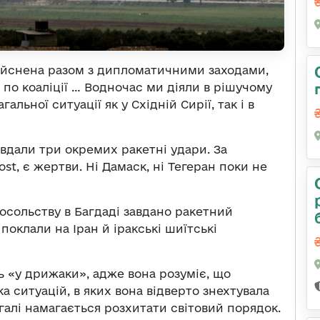
дійснена разом з дипломатичними заходами,
по коаліції … Водночас ми діяли в рішучому
льної ситуації як у Східній Сирії, так і в
вдали три окремих ракетні удари. За
t, є жертви. Ні Дамаск, ні Тегеран поки не
осольству в Багдаді завдано ракетний
поклали на Іран й іракські шиїтські
 «у дрижаки», адже вона розуміє, що
ка ситуацій, в яких вона відверто знехтувала
алі намагається розхитати світовий порядок.