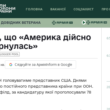
ГОЛОВНА
ВАКАНСІЇ
СОЦЗАХИСТ
ПРО 
ДОВІДНИК ВЕТЕРАНА
 що «Америка дійсно
6:
рнулась»
LOGGER POOL
6:
Слідкуйте за АрміяInform в Google
хв.
ООН головуватиме представник США. Днями
о постійного представника країни при ООН.
20
ілд, за кандидатуру якої проголосували 78
20