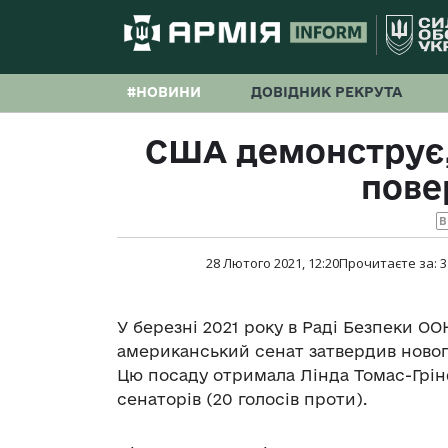
#НОВИНИ
ДОВІДНИК РЕКРУТА
США демонструє,
пове
B
28 Лютого 2021, 12:20
Прочитаєте за:
3
У березні 2021 року в Раді Безпеки 
американський сенат затвердив новог
Цю посаду отримала Лінда Томас-Грінф
сенаторів (20 голосів проти).