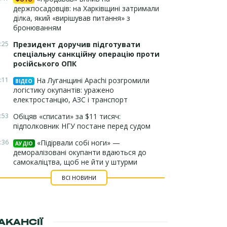
держпосадовців: на Харківщині затримали
ділка, який «вирішував питання» з
бронюванням
:25
Президент доручив підготувати
спеціальну санкційну операцію проти
російського ОПК
:11
На Луганщині Apachi розгромили
ВІДЕО
логістику окупантів: уражено
електростанцію, АЗС і транспорт
:53
Обіцяв «списати» за $11 тисяч:
підполковник НГУ постане перед судом
:36
«Підірвали собі ноги» —
АУДІО
деморалізовані окупанти вдаються до
самокаліцтва, щоб не йти у штурми
ВСІ НОВИНИ
АКАНСІЇ