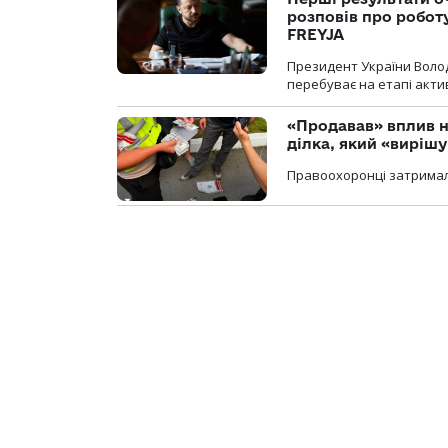
розповів про робот
FREYJA
Президент України Воло
перебуває на етапі актив
«Продавав» вплив н
ділка, який «виріш
Правоохоронці затримал