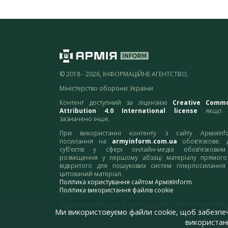
© 2018 - 2026, ІНФОРМАЦІЙНЕ АГЕНТСТВО,
Міністерство оборони України
Контент доступний за ліцензією
Creative Comm
Attribution 4.0 International license
якщо 
зазначено інше.
При використанні контенту з сайту АрміяInf
посилання на
armyinform.com.ua
обов’язкове. 
суб’єктів у сфері онлайн-медіа обов’язкови
розміщення у першому абзаці матеріалу прямого
відкритого для пошукових систем гіперпосилання
цитований матеріал.
Політика користування сайтом АрміяInform
Політика використання файлів cookie
Зауваження та пропозиції по роботі сайту надсилайте
Ми використовуємо файли cookie, щоб забезпе
адресу:
webmaster@armyinform.com.ua
використанн