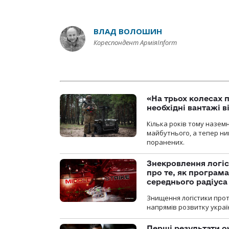
ВЛАД ВОЛОШИН
Кореспондент АрміяInform
«На трьох колесах 
необхідні вантажі 
Кілька років тому назем
майбутнього, а тепер ни
поранених.
Знекровлення логіс
про те, як програм
середнього радіуса
Знищення логістики прот
напрямів розвитку украї
Перші результати о