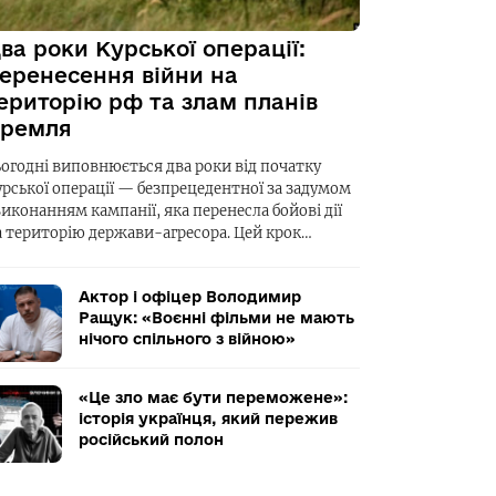
ва роки Курської операції:
еренесення війни на
ериторію рф та злам планів
ремля
ьогодні виповнюється два роки від початку
урської операції — безпрецедентної за задумом
виконанням кампанії, яка перенесла бойові дії
а територію держави-агресора. Цей крок…
Актор і офіцер Володимир
Ращук: «Воєнні фільми не мають
нічого спільного з війною»
«Це зло має бути переможене»:
історія українця, який пережив
російський полон