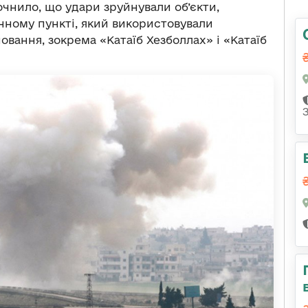
чнило, що удари зруйнували об’єкти,
ному пункті, який використовували
овання, зокрема «Катаїб Хезболлах» і «Катаїб