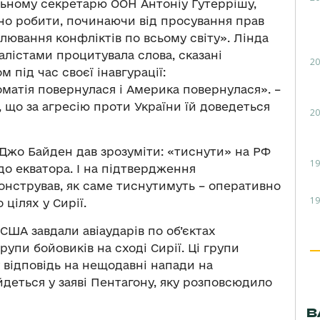
льному секретарю ООН Антоніу Гутеррішу,
бно робити, починаючи від просування прав
ювання конфліктів по всьому світу». Лінда
лістами процитувала слова, сказані
20
ід час своєї інавгурації:
матія повернулася і Америка повернулася». –
, що за агресію проти України їй доведеться
20
. Джо Байден дав зрозуміти: «тиснути» на РФ
19
до екватора. І на підтвердження
нстрував, як саме тиснутимуть – оперативно
19
цілях у Сирії.
США завдали авіаударів по об’єктах
упи бойовиків на сході Сирії. Ці групи
у відповідь на нещодавні напади на
 йдеться у заяві Пентагону, яку розповсюдило
В