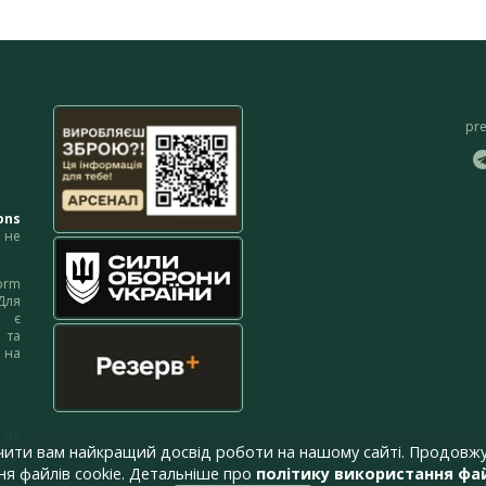
pr
ons
не
orm
Для
м є
 та
 на
 на
чити вам найкращий досвід роботи на нашому сайті. Продовжу
я файлів cookie. Детальніше про
політику використання фай