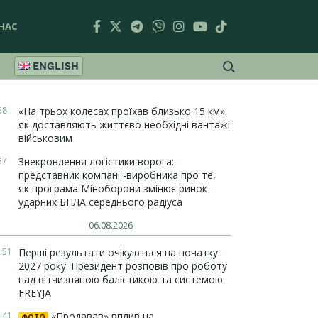
НАС
ENGLISH
58
«На трьох колесах проїхав близько 15 км»:
як доставляють життєво необхідні вантажі
військовим
37
Знекровлення логістики ворога:
представник компанії-виробника про те,
як програма Міноборони змінює ринок
ударних БПЛА середнього радіуса
06.08.2026
:51
Перші результати очікуються на початку
2027 року: Президент розповів про роботу
над вітчизняною балістикою та системою
FREYJA
:41
«Продавав» вплив на
ФОТО