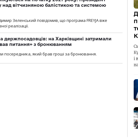
у над вітчизняною балістикою та системою
Д
димир Зеленський повідомив, що програма FREYJA вже
п
ної реалізації.
т
К
а держпосадовців: на Харківщині затримали
ував питання» з бронюванням
С
К
и посередника, який брав гроші за бронювання.
і 
н