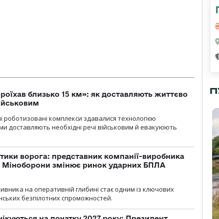
П
проїхав близько 15 км»: як доставляють життєво
військовим
ні роботизовані комплекси здавалися технологією
ми доставляють необхідні речі військовим й евакуюють
тики ворога: представник компанії-виробника
а Міноборони змінює ринок ударних БПЛА
ивника на оперативній глибині стає одним із ключових
нських безпілотних спроможностей.
чікуються на початку 2027 року: Президент