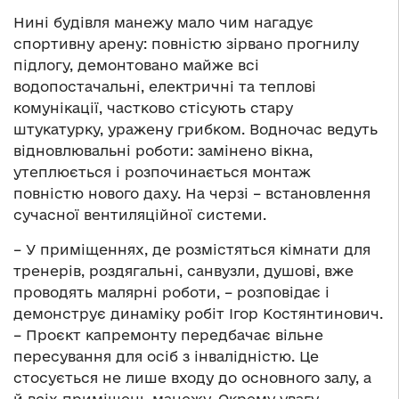
Нині будівля манежу мало чим нагадує
спортивну арену: повністю зірвано прогнилу
підлогу, демонтовано майже всі
водопостачальні, електричні та теплові
комунікації, частково стісують стару
штукатурку, уражену грибком. Водночас ведуть
відновлювальні роботи: замінено вікна,
утеплюється і розпочинається монтаж
повністю нового даху. На черзі – встановлення
сучасної вентиляційної системи.
– У приміщеннях, де розмістяться кімнати для
тренерів, роздягальні, санвузли, душові, вже
проводять малярні роботи, – розповідає і
демонструє динаміку робіт Ігор Костянтинович.
– Проєкт капремонту передбачає вільне
пересування для осіб з інвалідністю. Це
стосується не лише входу до основного залу, а
й всіх приміщень манежу. Окрему увагу