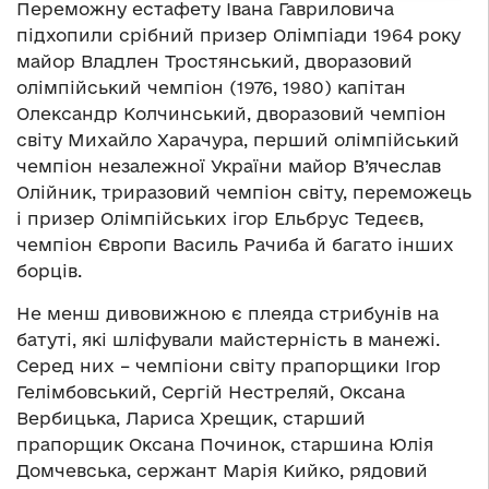
Переможну естафету Івана Гавриловича
підхопили срібний призер Олімпіади 1964 року
майор Владлен Тростянський, дворазовий
олімпійський чемпіон (1976, 1980) капітан
Олександр Колчинський, дворазовий чемпіон
світу Михайло Харачура, перший олімпійський
чемпіон незалежної України майор В’ячеслав
Олійник, триразовий чемпіон світу, переможець
і призер Олімпійських ігор Ельбрус Тедеєв,
чемпіон Європи Василь Рачиба й багато інших
борців.
Не менш дивовижною є плеяда стрибунів на
батуті, які шліфували майстерність в манежі.
Серед них – чемпіони світу прапорщики Ігор
Гелімбовський, Сергій Нестреляй, Оксана
Вербицька, Лариса Хрещик, старший
прапорщик Оксана Починок, старшина Юлія
Домчевська, сержант Марія Кийко, рядовий