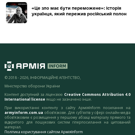
«Це зло має бути переможене»: історія
українця, який пережив російський полон
© 2018 - 2026, ІНФОРМАЦІЙНЕ АГЕНТСТВО,
Міністерство оборони України
Контент доступний за ліцензією
Creative Commons Attribution 4.0
International license
якщо не зазначено інше.
При використанні контенту з сайту АрміяInform посилання на
armyinform.com.ua
обов’язкове. Для суб’єктів у сфері онлайн-медіа
обов’язковим є розміщення у першому абзаці матеріалу прямого та
відкритого для пошукових систем гіперпосилання на цитований
матеріал.
Політика користування сайтом АрміяInform