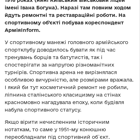
1916 роках (нині Київський військовий ліцей
імені Івана Богуна). Наразі там повним ходом
йдуть ремонтні та реставраційні роботи. На
спортивному об’єкті побував кореспондент
АрміяInform.
У спортивному манежі головного армійського
спортклубу доводилось бувати як під час
тренувань борців та батутистів, так і
спостерігати за напругою різноманітних
турнірів. Спортивна арена не вирізнялася
особливою вичурністю, але розмірами вражала.
І який би тут косметичний ремонт не робили,
ліпнина сталінського класицизму на стінах
красномовно нагадувала епоху, коли будівля
набула спортивного статусу.
Якщо вірити нечисленним історичним
нотаткам, то саме у 1951-му конюшню
переобладнали під спортивний об`єкт.