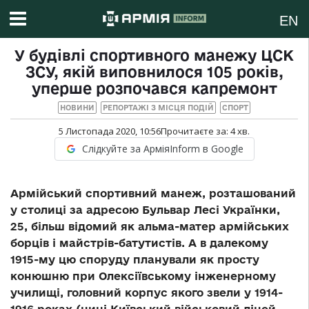
EN
У будівлі спортивного манежу ЦСК
ЗСУ, якій виповнилося 105 років,
уперше розпочався капремонт
НОВИНИ
РЕПОРТАЖІ З МІСЦЯ ПОДІЙ
СПОРТ
5 Листопада 2020, 10:56
Прочитаєте за:
4
хв.
Слідкуйте за АрміяInform в Google
Армійський спортивний манеж, розташований
у столиці за адресою Бульвар Лесі Українки,
25, більш відомий як альма-матер армійських
борців і майстрів-батутистів. А в далекому
1915-му цю споруду планували як просту
конюшню при Олексіївському інженерному
училищі, головний корпус якого звели у 1914-