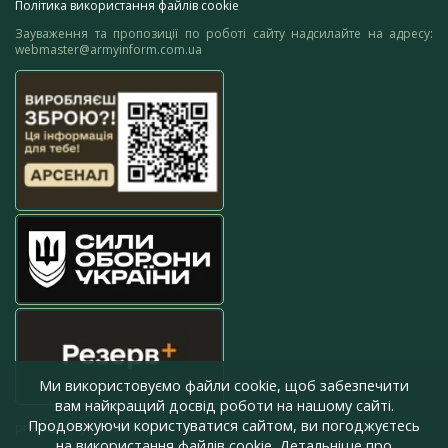
Політика використання файлів cookie
Зауваження та пропозиції по роботі сайту надсилайте на адресу:
webmaster@armyinform.com.ua
Ми використовуємо файли cookie, щоб забезпечити
вам найкращий досвід роботи на нашому сайті.
Продовжуючи користуватися сайтом, ви погоджуєтесь
press@armyinform.com.ua
на використання файлів cookie. Детальніше про