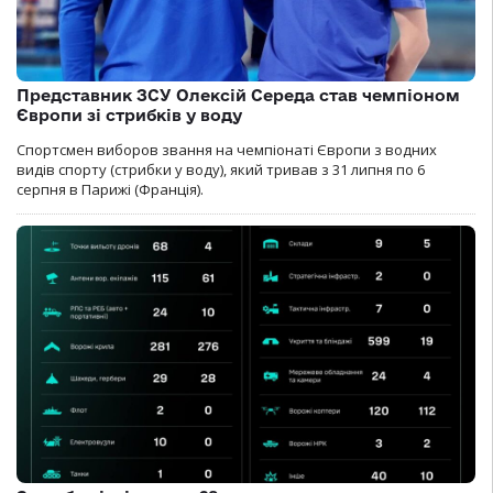
Представник ЗСУ Олексій Середа став чемпіоном
Європи зі стрибків у воду
Спортсмен виборов звання на чемпіонаті Європи з водних
видів спорту (стрибки у воду), який тривав з 31 липня по 6
серпня в Парижі (Франція).