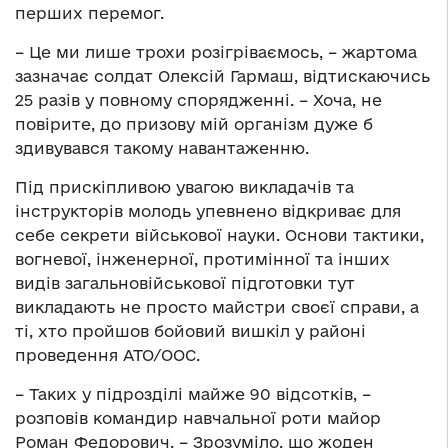
перших перемог.
– Це ми лише трохи розігріваємось, – жартома
зазначає солдат Олексій Гармаш, відтискаючись
25 разів у повному спорядженні. – Хоча, не
повірите, до призову мій організм дуже б
здивувався такому навантаженню.
Під прискіпливою увагою викладачів та
інструкторів молодь упевнено відкриває для
себе секрети військової науки. Основи тактики,
вогневої, інженерної, протимінної та інших
видів загальновійськової підготовки тут
викладають не просто майстри своєї справи, а
ті, хто пройшов бойовий вишкіл у районі
проведення АТО/ООС.
– Таких у підрозділі майже 90 відсотків, –
розповів командир навчальної роти майор
Роман Федорович. – Зрозуміло, що жоден