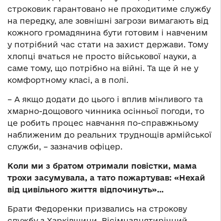
строковик гарантовано не проходитиме службу
на передку, але зовнішні загрози вимагають від
кожного громадянина бути готовим і навченим
у потрібний час стати на захист держави. Тому
хлопці вчаться не просто військової науки, а
саме тому, що потрібно на війні. Та ще й не у
комфортному класі, а в полі.
– А якщо додати до цього і вплив мінливого та
хмарно-дощового чинника осінньої погоди, то
це робить процес навчання по-справжньому
наближеним до реальних труднощів армійської
служби, – зазначив офіцер.
Коли ми з братом отримали повістки, мама
трохи засумувала, а тато пожартував: «Нехай
від цивільного життя відпочинуть»…
Брати Федоренки призвались на строкову
службу з Харківщини. Вісімнадцятирічний