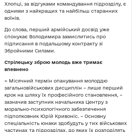
Хлопці, за відгуками командування підрозділу, є
одними з найкращих та найбільш старанних
воїнів.
До слова, перший армійський досвід уже
спонукає Володимира замислитись про
підписання в подальшому контракту зі
Збройними Силами.
Стрілецьку зброю молодь вже тримає
впевнено
–
Місячний термін опанування молоддю
загальновійськових дисциплін – лише перший
крок на шляху їх професійного становлення, –
зазначив заступник начальника Центру з
морально-психологічного забезпечення
підполковник Юрій Кривоніс. – Основну
спеціальність юнаки здобудуть у тих військових
частинах та підрозділах, до яких їх розподілять