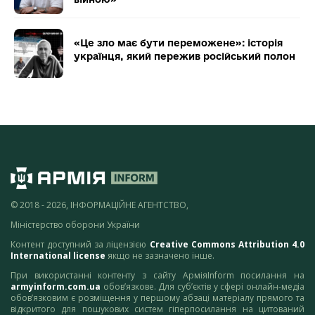
«Це зло має бути переможене»: історія
українця, який пережив російський полон
© 2018 - 2026, ІНФОРМАЦІЙНЕ АГЕНТСТВО,
Міністерство оборони України
Контент доступний за ліцензією
Creative Commons Attribution 4.0
International license
якщо не зазначено інше.
При використанні контенту з сайту АрміяInform посилання на
armyinform.com.ua
обов’язкове. Для суб’єктів у сфері онлайн-медіа
обов’язковим є розміщення у першому абзаці матеріалу прямого та
відкритого для пошукових систем гіперпосилання на цитований