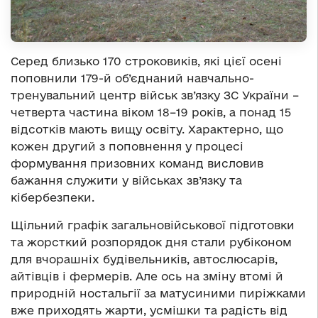
Серед близько 170 строковиків, які цієї осені
поповнили 179-й об’єднаний навчально-
тренувальний центр військ зв’язку ЗС України –
четверта частина віком 18–19 років, а понад 15
відсотків мають вищу освіту. Характерно, що
кожен другий з поповнення у процесі
формування призовних команд висловив
бажання служити у військах зв’язку та
кібербезпеки.
Щільний графік загальновійськової підготовки
та жорсткий розпорядок дня стали рубіконом
для вчорашніх будівельників, автослюсарів,
айтівців і фермерів. Але ось на зміну втомі й
природній ностальгії за матусиними пиріжками
вже приходять жарти, усмішки та радість від