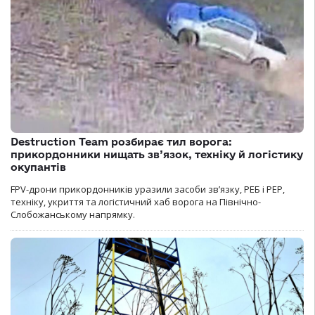
Destruction Team розбирає тил ворога:
прикордонники нищать зв’язок, техніку й логістику
окупантів
FPV-дрони прикордонників уразили засоби зв’язку, РЕБ і РЕР,
техніку, укриття та логістичний хаб ворога на Північно-
Слобожанському напрямку.