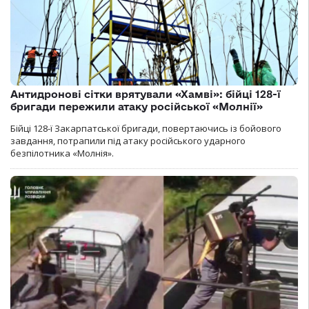
Антидронові сітки врятували «Хамві»: бійці 128-ї
бригади пережили атаку російської «Молнії»
Бійці 128-ї Закарпатської бригади, повертаючись із бойового
завдання, потрапили під атаку російського ударного
безпілотника «Молнія».