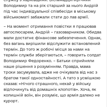
Володимир та на рік старший за нього Андрій
під час індивідуальної співбесіди в міському
військкоматі забажали стати до лав армії.
– На момент отримання повістки я працював
автослюсарем, Андрій – газозварником. Обидва
мали достатнє фінансове забезпечення. Однак,
без вагань вирішили відслужити встановлений
термін. До того ж робочі місця за нами на
термін служби зберігаються, – говорить солдат
Володимир Федоренко. – Батьки сприйняли
наше рішення з розумінням. Правда, мама
трохи засумувала, адже не очікувала від нас з
братом такої одностайності. А тато з усмішкою
сказав: «Нічого страшного, нехай у війську
відпочинуть від домашніх клопотів». Хоча, як
колишній воїн, він розуміє, що армія далеко не
курорт.